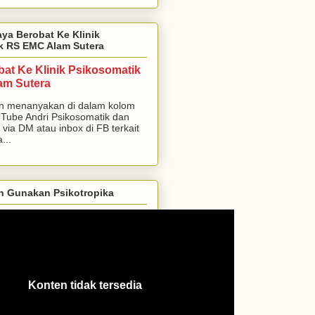
aya Berobat Ke Klinik
k RS EMC Alam Sutera
bat Ke Klinik Psikosomatik
am Sutera
n menanyakan di dalam kolom
Tube Andri Psikosomatik dan
 via DM atau inbox di FB terkait
...
h Gunakan Psikotropika