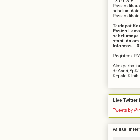
13.00 WIB
Pasien dihar
sebelum dat
Pasien dibata
Terdapat Ko
Pasien Lama
sebelumnya 
stabil dala
Informasi : 
Registrasi P
Atas perhati
dr.Andri,SpK
Kepala Klini
Live Twitte
Tweets by @
Afiliasi Int