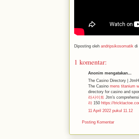
Diposting oleh
andripsikosomatik
di
1 komentar:
Anonim mengatakan...
The Casino Directory | Jtm
The Casino
mens titanium 
directory for casino and spo
라사이트
Jtm's comprehensiv
라
150
https://tricktactoe.c
11 April 2022 pukul 11.12
Posting Komentar