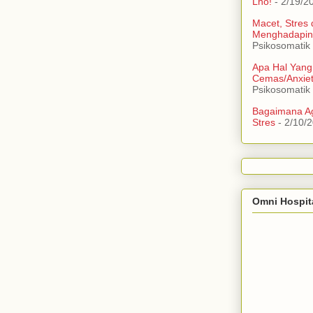
Lho!
- 2/19/2
Macet, Stres
Menghadapin
Psikosomatik
Apa Hal Yang
Cemas/Anxie
Psikosomatik
Bagaimana Ag
Stres
- 2/10/
Omni Hospit