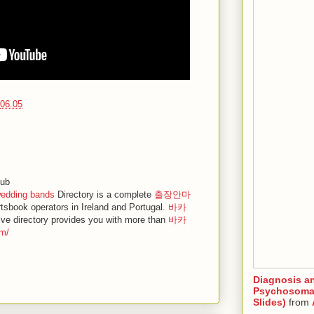
06.05
Hub
wedding bands
Directory is a complete
출장안마
rtsbook operators in Ireland and Portugal.
바카
e directory provides you with more than
바카
om/
Diagnosis a
Psychosomat
Slides)
from