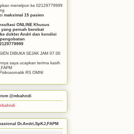
apkan menelpon ke 02129779999
ang
si
maksimal 15 pasien
nsultasi ONLINE Khusus
 yang pernah berobat
ke dokter Andri dan kondisi
m pengobatan
02129779999
ASIEN DIBUKA SEJAK JAM 07.00
annya saya ucapkan terima kasih
J,FAPM
k Psikosomatik RS OMNI
r from @mbahndi
mbahndi
ernasional Dr.Andri,SpKJ,FAPM