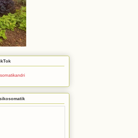
TikTok
somatikandri
sikosomatik