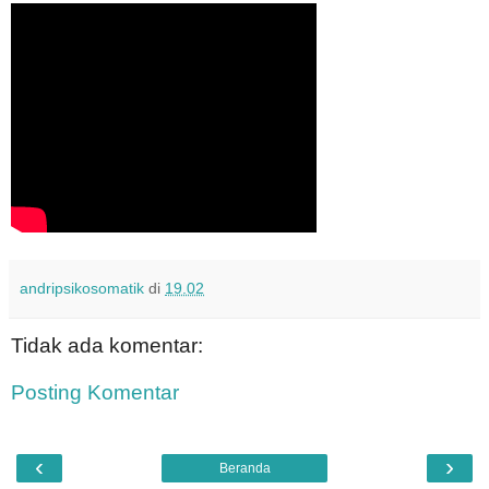
andripsikosomatik
di
19.02
Tidak ada komentar:
Posting Komentar
‹
›
Beranda