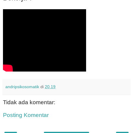
andripsikosomatik
di
20.19
Tidak ada komentar:
Posting Komentar