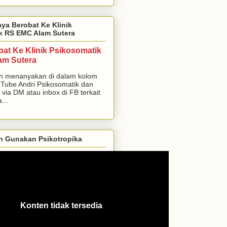
aya Berobat Ke Klinik
k RS EMC Alam Sutera
bat Ke Klinik Psikosomatik
am Sutera
n menanyakan di dalam kolom
Tube Andri Psikosomatik dan
 via DM atau inbox di FB terkait
...
h Gunakan Psikotropika