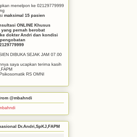
apkan menelpon ke 02129779999
ang
si
maksimal 15 pasien
nsultasi ONLINE Khusus
 yang pernah berobat
ke dokter Andri dan kondisi
m pengobatan
02129779999
ASIEN DIBUKA SEJAK JAM 07.00
annya saya ucapkan terima kasih
J,FAPM
k Psikosomatik RS OMNI
r from @mbahndi
mbahndi
ernasional Dr.Andri,SpKJ,FAPM