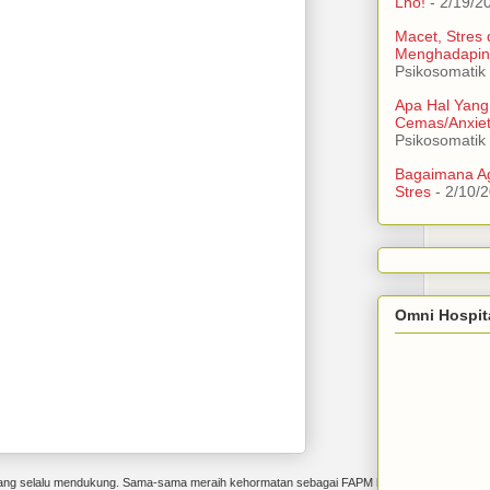
Lho!
- 2/19/2
Macet, Stres
Menghadapin
Psikosomatik
Apa Hal Yang
Cemas/Anxie
Psikosomatik
Bagaimana Ag
Stres
- 2/10/
Omni Hospit
yang selalu mendukung. Sama-sama meraih kehormatan sebagai FAPM hari ini