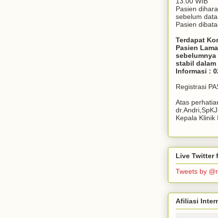
13.00 WIB
Pasien dihar
sebelum dat
Pasien dibata
Terdapat Ko
Pasien Lama
sebelumnya 
stabil dala
Informasi : 
Registrasi P
Atas perhati
dr.Andri,SpK
Kepala Klini
Live Twitte
Tweets by @
Afiliasi Int