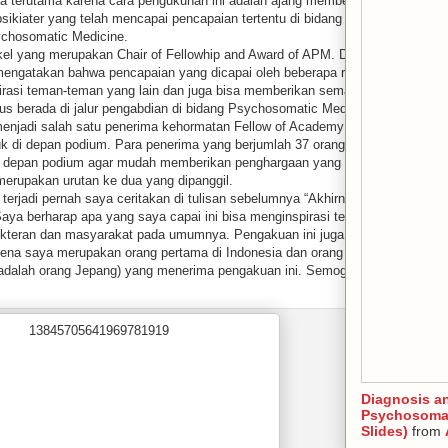
ta terutama karena cara pengukuhan ini adalah ajang memberikan
sikiater yang telah mencapai pencapaian tertentu di bidang
ychosomatic Medicine.
nkel yang merupakan Chair of Fellowhip and Award of APM. Dalam
engatakan bahwa pencapaian yang dicapai oleh beberapa rekan
pirasi teman-teman yang lain dan juga bisa memberikan semangat
us berada di jalur pengabdian di bidang Psychosomatic Medicine.
enjadi salah satu penerima kehormatan Fellow of Academy
k di depan podium. Para penerima yang berjumlah 37 orang tahun
 di depan podium agar mudah memberikan penghargaan yang
 merupakan urutan ke dua yang dipanggil.
 terjadi pernah saya ceritakan di tulisan sebelumnya “Akhirnya
aya berharap apa yang saya capai ini bisa menginspirasi teman-
okteran dan masyarakat pada umumnya. Pengakuan ini juga
rena saya merupakan orang pertama di Indonesia dan orang ke
a adalah orang Jepang) yang menerima pengakuan ini. Semoga bisa
Diagnosis a
Psychosomat
Slides)
from