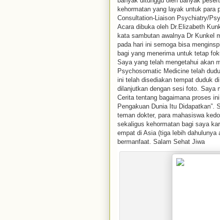
banyak ditunggu oleh banyak peser
kehormatan yang layak untuk para p
Consultation-Liaison Psychiatry/Ps
Acara dibuka oleh Dr.Elizabeth Ku
kata sambutan awalnya Dr Kunkel m
pada hari ini semoga bisa mengins
bagi yang menerima untuk tetap fok
Saya yang telah mengetahui akan m
Psychosomatic Medicine telah dudu
ini telah disediakan tempat duduk
dilanjutkan dengan sesi foto. Saya
Cerita tentang bagaimana proses ini
Pengakuan Dunia Itu Didapatkan”. S
teman dokter, para mahasiswa ked
sekaligus kehormatan bagi saya ka
empat di Asia (tiga lebih dahuluny
bermanfaat. Salam Sehat Jiwa