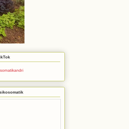
TikTok
somatikandri
sikosomatik