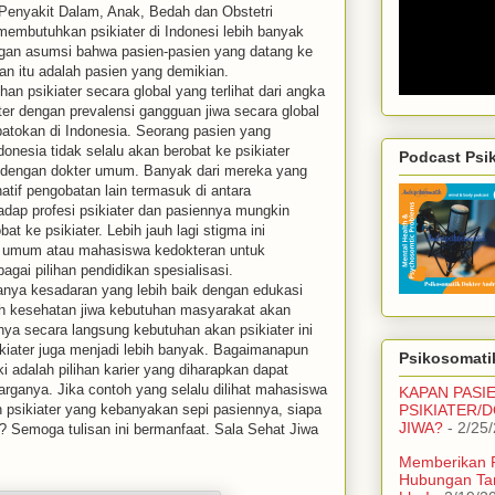
i Penyakit Dalam, Anak, Bedah dan Obstetri
 membutuhkan psikiater di Indonesi lebih banyak
gan asumsi bahwa pasien-pasien yang datang ke
 itu adalah pasien yang demikian.
an psikiater secara global yang terlihat dari angka
ater dengan prevalensi gangguan jiwa secara global
n patokan di Indonesia. Seorang pasien yang
nesia tidak selalu akan berobat ke psikiater
Podcast Psi
er dengan dokter umum. Banyak dari mereka yang
atif pengobatan lain termasuk di antara
dap profesi psikiater dan pasiennya mungkin
 ke psikiater. Lebih jauh lagi stigma ini
r umum atau mahasiswa kedokteran untuk
agai pilihan pendidikan spesialisasi.
nya kesadaran yang lebih baik dengan edukasi
h kesehatan jiwa kebutuhan masyarakat akan
nya secara langsung kebutuhan akan psikiater ini
ikiater juga menjadi lebih banyak. Bagaimanapun
Psikosomatik
ki adalah pilihan karier yang diharapkan dapat
rganya. Jika contoh yang selalu dilihat mahasiswa
KAPAN PASI
 psikiater yang kebanyakan sepi pasiennya, siapa
PSIKIATER/
JIWA?
- 2/25
a? Semoga tulisan ini bermanfaat. Sala Sehat Jiwa
Memberikan 
Hubungan Ta