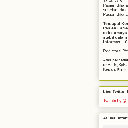
13.00 WIB
Pasien dihar
sebelum dat
Pasien dibata
Terdapat Ko
Pasien Lama
sebelumnya 
stabil dala
Informasi : 
Registrasi P
Atas perhati
dr.Andri,SpK
Kepala Klini
Live Twitte
Tweets by @
Afiliasi Int