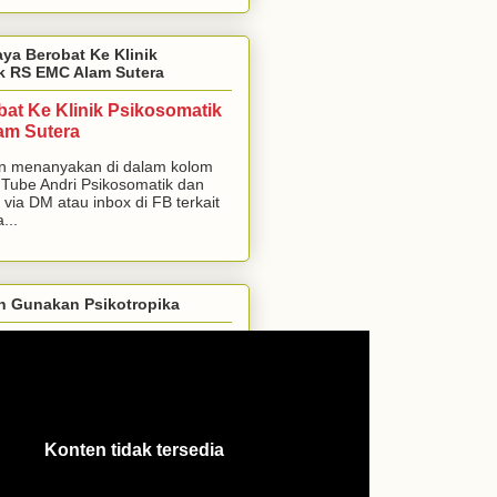
aya Berobat Ke Klinik
k RS EMC Alam Sutera
bat Ke Klinik Psikosomatik
am Sutera
n menanyakan di dalam kolom
Tube Andri Psikosomatik dan
 via DM atau inbox di FB terkait
...
h Gunakan Psikotropika