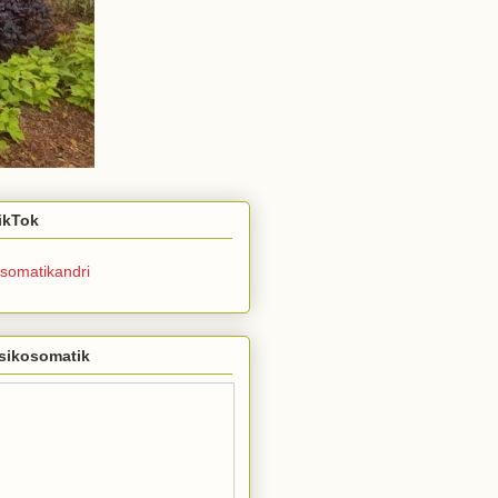
TikTok
somatikandri
sikosomatik