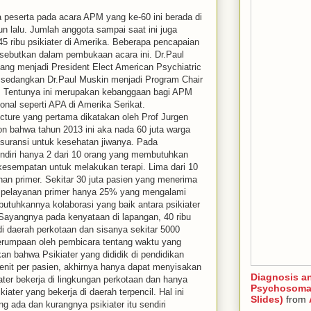
peserta pada acara APM yang ke-60 ini berada di
un lalu. Jumlah anggota sampai saat ini juga
 45 ribu psikiater di Amerika. Beberapa pencapaian
isebutkan dalam pembukaan acara ini. Dr.Paul
g menjadi President Elect American Psychiatric
 sedangkan Dr.Paul Muskin menjadi Program Chair
i. Tentunya ini merupakan kebanggaan bagi APM
ional seperti APA di Amerika Serikat.
cture yang pertama dikatakan oleh Prof Jurgen
on bahwa tahun 2013 ini aka nada 60 juta warga
asuransi untuk kesehatan jiwanya. Pada
endiri hanya 2 dari 10 orang yang membutuhkan
kesempatan untuk melakukan terapi. Lima dari 10
nan primer. Sekitar 30 juta pasien yang menerima
di pelayanan primer hanya 25% yang mengalami
ibutuhkannya kolaborasi yang baik antara psikiater
 Sayangnya pada kenyataan di lapangan, 40 ribu
 di daerah perkotaan dan sisanya sekitar 5000
 perumpaan oleh pembicara tentang waktu yang
an bahwa Psikiater yang dididik di pendidikan
nit per pasien, akhirnya hanya dapat menyisakan
Diagnosis a
iater bekerja di lingkungan perkotaan dan hanya
Psychosomat
kiater yang bekerja di daerah terpencil. Hal ini
Slides)
from
ng ada dan kurangnya psikiater itu sendiri