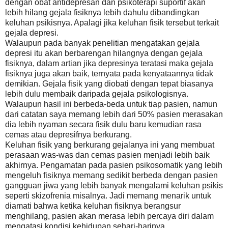
dengan obat antidepresan dan psikoterapi suportif akan
lebih hilang gejala fisiknya lebih dahulu dibandingkan
keluhan psikisnya. Apalagi jika keluhan fisik tersebut terkait
gejala depresi.
Walaupun pada banyak penelitian mengatakan gejala
depresi itu akan berbarengan hilangnya dengan gejala
fisiknya, dalam artian jika depresinya teratasi maka gejala
fisiknya juga akan baik, ternyata pada kenyataannya tidak
demikian. Gejala fisik yang diobati dengan tepat biasanya
lebih dulu membaik daripada gejala psikologisnya.
Walaupun hasil ini berbeda-beda untuk tiap pasien, namun
dari catatan saya memang lebih dari 50% pasien merasakan
dia lebih nyaman secara fisik dulu baru kemudian rasa
cemas atau depresifnya berkurang.
Keluhan fisik yang berkurang gejalanya ini yang membuat
perasaan was-was dan cemas pasien menjadi lebih baik
akhirnya. Pengamatan pada pasien psikosomatik yang lebih
mengeluh fisiknya memang sedikit berbeda dengan pasien
gangguan jiwa yang lebih banyak mengalami keluhan psikis
seperti skizofrenia misalnya. Jadi memang menarik untuk
diamati bahwa ketika keluhan fisiknya berangsur
menghilang, pasien akan merasa lebih percaya diri dalam
mengatasi kondisi kehidupan sehari-harinya.