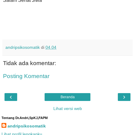
Salam Sehat Jiwa
andripsikosomatik
di
04.04
Tidak ada komentar:
Posting Komentar
‹
›
Beranda
Lihat versi web
Tentang Dr.Andri,SpKJ,FAPM
andripsikosomatik
Lihat profil lengkapku