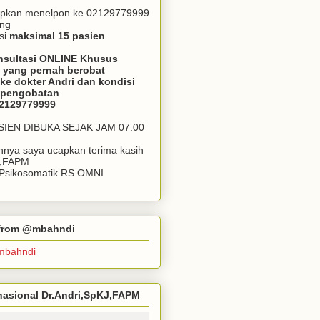
apkan menelpon ke 02129779999
ang
si
maksimal 15 pasien
nsultasi ONLINE Khusus
 yang pernah berobat
ke dokter Andri dan kondisi
m pengobatan
02129779999
ASIEN DIBUKA SEJAK JAM 07.00
annya saya ucapkan terima kasih
J,FAPM
k Psikosomatik RS OMNI
r from @mbahndi
mbahndi
ernasional Dr.Andri,SpKJ,FAPM