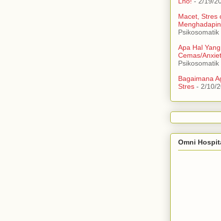
Lho!
- 2/19/2
Macet, Stres
Menghadapin
Psikosomatik
Apa Hal Yang
Cemas/Anxie
Psikosomatik
Bagaimana Ag
Stres
- 2/10/
Omni Hospit