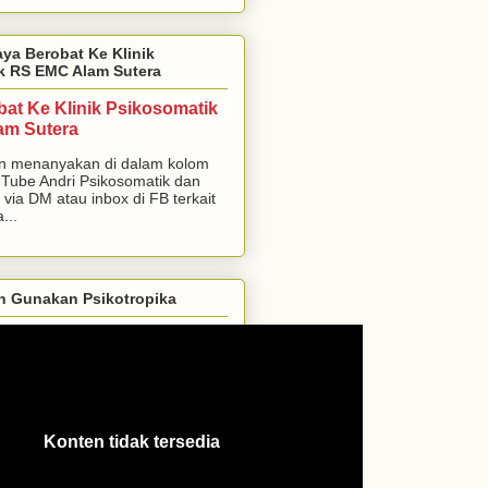
aya Berobat Ke Klinik
k RS EMC Alam Sutera
bat Ke Klinik Psikosomatik
am Sutera
n menanyakan di dalam kolom
Tube Andri Psikosomatik dan
 via DM atau inbox di FB terkait
...
h Gunakan Psikotropika