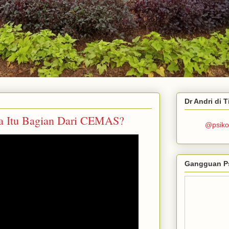
Dr Andri di 
 Itu Bagian Dari CEMAS?
@psiko
Gangguan P