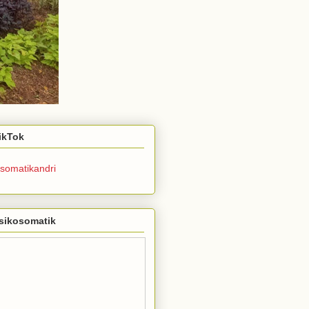
TikTok
somatikandri
sikosomatik