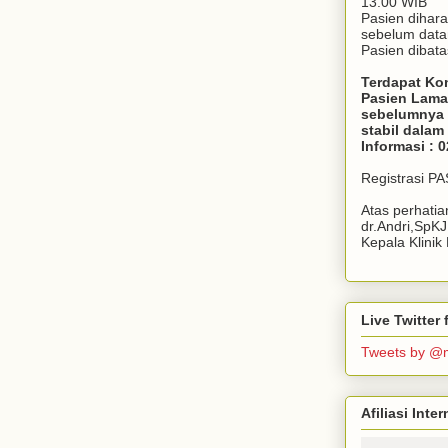
13.00 WIB
Pasien dihar
sebelum dat
Pasien dibata
Terdapat Ko
Pasien Lama
sebelumnya 
stabil dala
Informasi : 
Registrasi P
Atas perhati
dr.Andri,SpK
Kepala Klini
Live Twitte
Tweets by @
Afiliasi Int