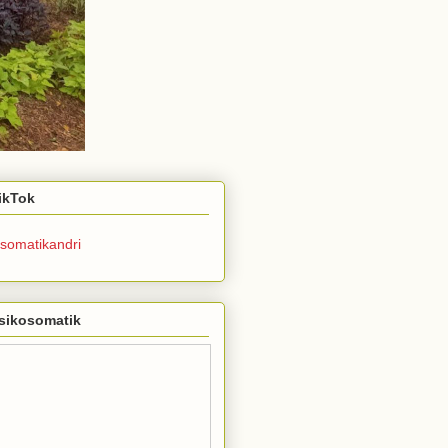
TikTok
somatikandri
sikosomatik