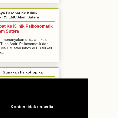
aya Berobat Ke Klinik
k RS EMC Alam Sutera
bat Ke Klinik Psikosomatik
am Sutera
n menanyakan di dalam kolom
Tube Andri Psikosomatik dan
 via DM atau inbox di FB terkait
...
h Gunakan Psikotropika