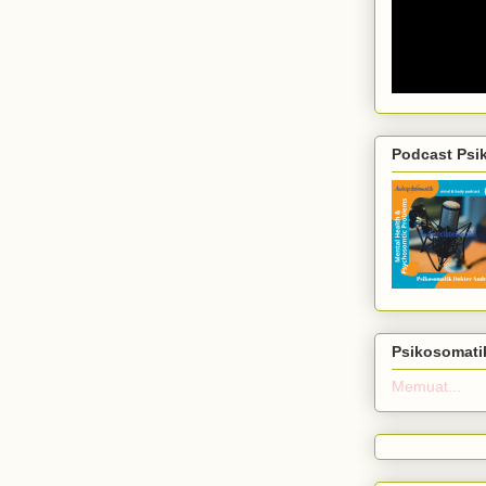
Podcast Psi
Psikosomatik
Memuat...