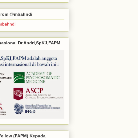
r from @mbahndi
mbahndi
ernasional Dr.Andri,SpKJ,FAPM
ellow (FAPM) Kepada