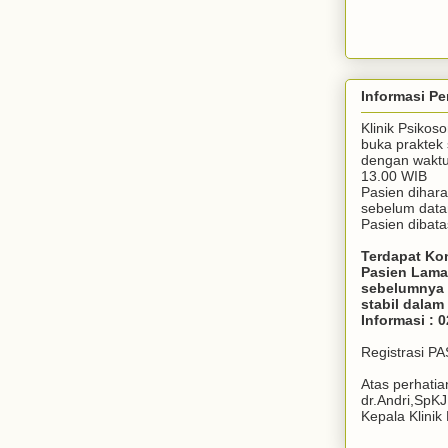
Informasi Pe
Klinik Psiko
buka praktek 
dengan waktu 
13.00 WIB
Pasien dihar
sebelum dat
Pasien dibata
Terdapat Ko
Pasien Lama
sebelumnya 
stabil dala
Informasi : 
Registrasi P
Atas perhati
dr.Andri,SpK
Kepala Klini