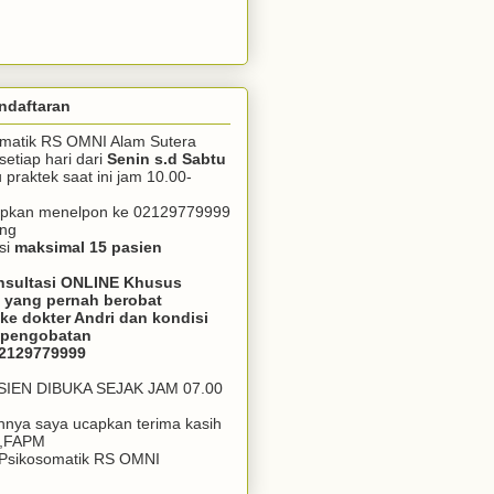
ndaftaran
somatik RS OMNI Alam Sutera
setiap hari dari
Senin s.d Sabtu
praktek saat ini jam 10.00-
apkan menelpon ke 02129779999
ang
si
maksimal 15 pasien
nsultasi ONLINE Khusus
 yang pernah berobat
ke dokter Andri dan kondisi
m pengobatan
02129779999
ASIEN DIBUKA SEJAK JAM 07.00
annya saya ucapkan terima kasih
J,FAPM
k Psikosomatik RS OMNI