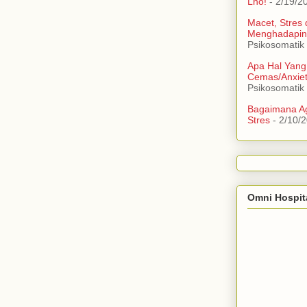
Lho!
- 2/19/2
Macet, Stres
Menghadapin
Psikosomatik
Apa Hal Yang
Cemas/Anxie
Psikosomatik
Bagaimana Ag
Stres
- 2/10/
Omni Hospit