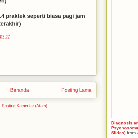
en)
4 praktek seperti biasa pagi jam
terakhir)
07.27
Beranda
Posting Lama
:
Posting Komentar (Atom)
Diagnosis a
Psychosomat
Slides)
from