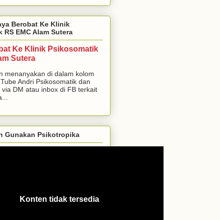
aya Berobat Ke Klinik
k RS EMC Alam Sutera
bat Ke Klinik Psikosomatik
am Sutera
n menanyakan di dalam kolom
Tube Andri Psikosomatik dan
 via DM atau inbox di FB terkait
...
h Gunakan Psikotropika