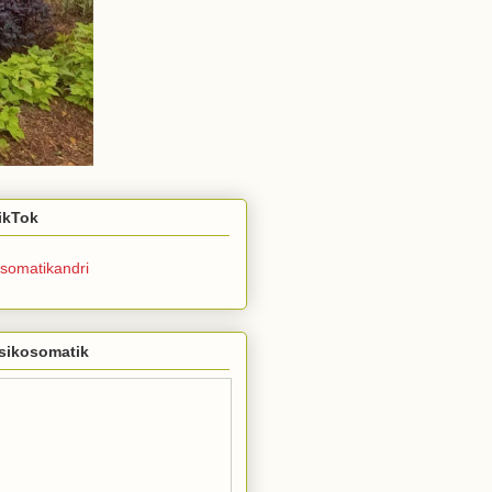
TikTok
somatikandri
sikosomatik