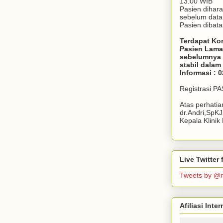
13.00 WIB
Pasien dihar
sebelum dat
Pasien dibata
Terdapat Ko
Pasien Lama
sebelumnya 
stabil dala
Informasi : 
Registrasi P
Atas perhati
dr.Andri,SpK
Kepala Klini
Live Twitte
Tweets by @
Afiliasi Int