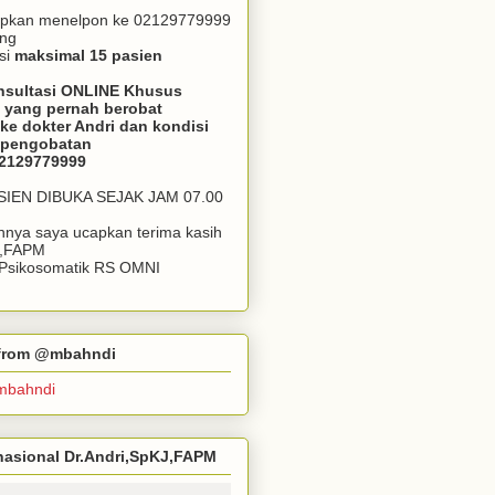
apkan menelpon ke 02129779999
ang
si
maksimal 15 pasien
nsultasi ONLINE Khusus
 yang pernah berobat
ke dokter Andri dan kondisi
m pengobatan
02129779999
ASIEN DIBUKA SEJAK JAM 07.00
annya saya ucapkan terima kasih
J,FAPM
k Psikosomatik RS OMNI
r from @mbahndi
mbahndi
ernasional Dr.Andri,SpKJ,FAPM