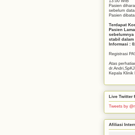
13.00 WIB
Pasien dihar
sebelum dat
Pasien dibata
Terdapat Ko
Pasien Lama
sebelumnya 
stabil dala
Informasi : 
Registrasi P
Atas perhati
dr.Andri,SpK
Kepala Klini
Live Twitte
Tweets by @
Afiliasi Int