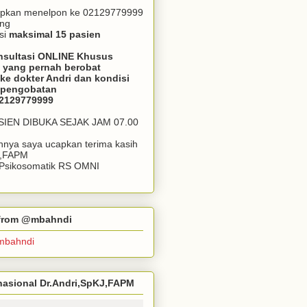
apkan menelpon ke 02129779999
ang
si
maksimal 15 pasien
nsultasi ONLINE Khusus
 yang pernah berobat
ke dokter Andri dan kondisi
m pengobatan
02129779999
ASIEN DIBUKA SEJAK JAM 07.00
annya saya ucapkan terima kasih
J,FAPM
k Psikosomatik RS OMNI
r from @mbahndi
mbahndi
ernasional Dr.Andri,SpKJ,FAPM