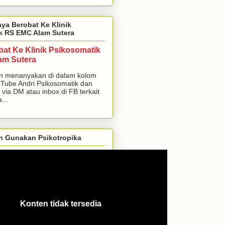
aya Berobat Ke Klinik
k RS EMC Alam Sutera
bat Ke Klinik Psikosomatik
am Sutera
n menanyakan di dalam kolom
Tube Andri Psikosomatik dan
 via DM atau inbox di FB terkait
...
h Gunakan Psikotropika