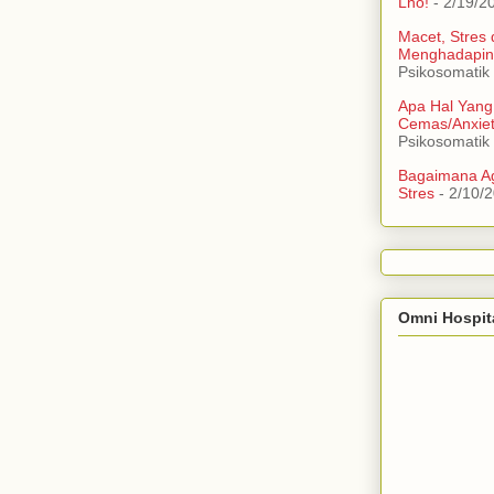
Lho!
- 2/19/2
Macet, Stres
Menghadapin
Psikosomatik
Apa Hal Yang
Cemas/Anxie
Psikosomatik
Bagaimana Ag
Stres
- 2/10/
Omni Hospit