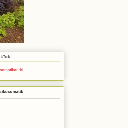
TikTok
somatikandri
sikosomatik