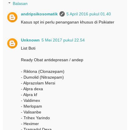
Balasan
andripsikosomatik
5 April 2016 pukul 01.40
Kasus spt ini perlu penanganan khusus di Psikiater
Unknown
5 Mei 2017 pukul 22.54
List Boti
Ready Obat antidepresan / andep
- Riklona (Clonazepam)
- Dumolid (Nitrazepam)
- Alprazolam Mersi
- Alpra dexa
- Alpra kf
- Valdimex
- Merlopam
- Valisanbe
- Trihex Yarindo
- Heximer
- Tramadol Dexa