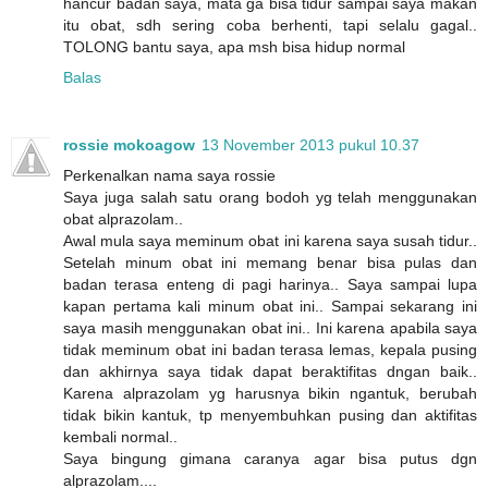
hancur badan saya, mata ga bisa tidur sampai saya makan
itu obat, sdh sering coba berhenti, tapi selalu gagal..
TOLONG bantu saya, apa msh bisa hidup normal
Balas
rossie mokoagow
13 November 2013 pukul 10.37
Perkenalkan nama saya rossie
Saya juga salah satu orang bodoh yg telah menggunakan
obat alprazolam..
Awal mula saya meminum obat ini karena saya susah tidur..
Setelah minum obat ini memang benar bisa pulas dan
badan terasa enteng di pagi harinya.. Saya sampai lupa
kapan pertama kali minum obat ini.. Sampai sekarang ini
saya masih menggunakan obat ini.. Ini karena apabila saya
tidak meminum obat ini badan terasa lemas, kepala pusing
dan akhirnya saya tidak dapat beraktifitas dngan baik..
Karena alprazolam yg harusnya bikin ngantuk, berubah
tidak bikin kantuk, tp menyembuhkan pusing dan aktifitas
kembali normal..
Saya bingung gimana caranya agar bisa putus dgn
alprazolam....