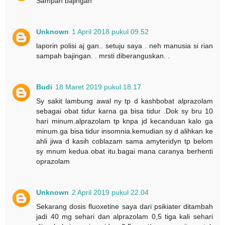
Sampah bajingan
Unknown
1 April 2018 pukul 09.52
laporin polisi aj gan.. setuju saya . neh manusia si rian
sampah bajingan. . mrsti diberanguskan. .
Budi
18 Maret 2019 pukul 18.17
Sy sakit lambung awal ny tp d kashbobat alprazolam
sebagai obat tidur karna ga bisa tidur .Dok sy bru 10
hari minum.alprazolam tp knpa jd kecanduan kalo ga
minum.ga bisa tidur insomnia.kemudian sy d alihkan ke
ahli jiwa d kasih coblazam sama amyteridyn tp belom
sy mnum kedua obat itu.bagai mana caranya berhenti
oprazolam
Unknown
2 April 2019 pukul 22.04
Sekarang dosis fluoxetine saya dari psikiater ditambah
jadi 40 mg sehari dan alprazolam 0,5 tiga kali sehari