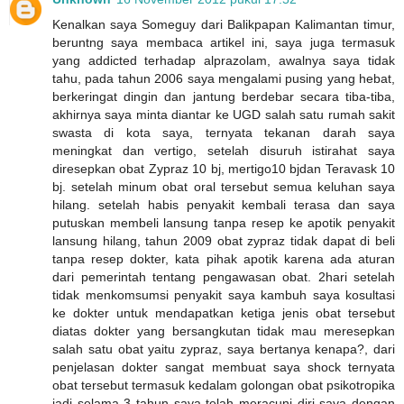
Kenalkan saya Someguy dari Balikpapan Kalimantan timur,
beruntng saya membaca artikel ini, saya juga termasuk
yang addicted terhadap alprazolam, awalnya saya tidak
tahu, pada tahun 2006 saya mengalami pusing yang hebat,
berkeringat dingin dan jantung berdebar secara tiba-tiba,
akhirnya saya minta diantar ke UGD salah satu rumah sakit
swasta di kota saya, ternyata tekanan darah saya
meningkat dan vertigo, setelah disuruh istirahat saya
diresepkan obat Zypraz 10 bj, mertigo10 bjdan Teravask 10
bj. setelah minum obat oral tersebut semua keluhan saya
hilang. setelah habis penyakit kembali terasa dan saya
putuskan membeli lansung tanpa resep ke apotik penyakit
lansung hilang, tahun 2009 obat zypraz tidak dapat di beli
tanpa resep dokter, kata pihak apotik karena ada aturan
dari pemerintah tentang pengawasan obat. 2hari setelah
tidak menkomsumsi penyakit saya kambuh saya kosultasi
ke dokter untuk mendapatkan ketiga jenis obat tersebut
diatas dokter yang bersangkutan tidak mau meresepkan
salah satu obat yaitu zypraz, saya bertanya kenapa?, dari
penjelasan dokter sangat membuat saya shock ternyata
obat tersebut termasuk kedalam golongan obat psikotropika
jadi selama 3 tahun saya telah meracuni diri saya dengan