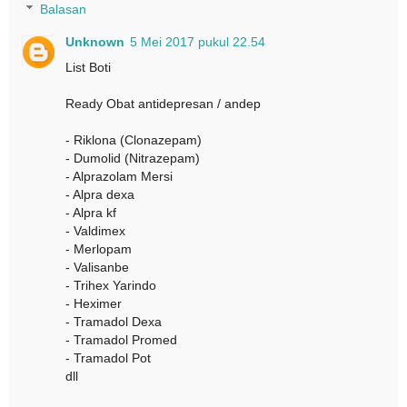
Balasan
Unknown
5 Mei 2017 pukul 22.54
List Boti
Ready Obat antidepresan / andep
- Riklona (Clonazepam)
- Dumolid (Nitrazepam)
- Alprazolam Mersi
- Alpra dexa
- Alpra kf
- Valdimex
- Merlopam
- Valisanbe
- Trihex Yarindo
- Heximer
- Tramadol Dexa
- Tramadol Promed
- Tramadol Pot
dll