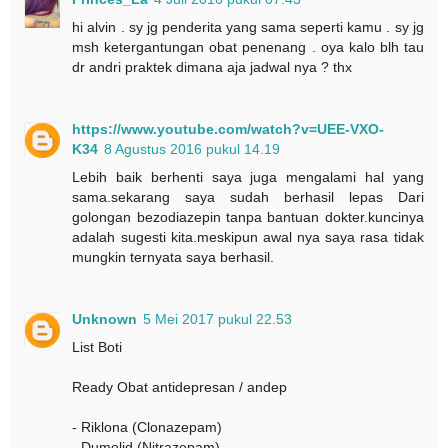
hi alvin . sy jg penderita yang sama seperti kamu . sy jg
msh ketergantungan obat penenang . oya kalo blh tau
dr andri praktek dimana aja jadwal nya ? thx
https://www.youtube.com/watch?v=UEE-VXO-
K34
8 Agustus 2016 pukul 14.19
Lebih baik berhenti saya juga mengalami hal yang
sama.sekarang saya sudah berhasil lepas Dari
golongan bezodiazepin tanpa bantuan dokter.kuncinya
adalah sugesti kita.meskipun awal nya saya rasa tidak
mungkin ternyata saya berhasil.
Unknown
5 Mei 2017 pukul 22.53
List Boti
Ready Obat antidepresan / andep
- Riklona (Clonazepam)
- Dumolid (Nitrazepam)