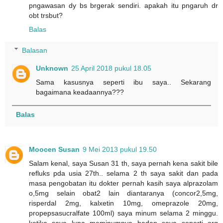
pngawasan dy bs brgerak sendiri. apakah itu pngaruh dr
obt trsbut?
Balas
Balasan
Unknown
25 April 2018 pukul 18.05
Sama kasusnya seperti ibu saya.. Sekarang
bagaimana keadaannya???
Balas
Moocen Susan
9 Mei 2013 pukul 19.50
Salam kenal, saya Susan 31 th, saya pernah kena sakit bile
refluks pda usia 27th.. selama 2 th saya sakit dan pada
masa pengobatan itu dokter pernah kasih saya alprazolam
o,5mg selain obat2 lain diantaranya (concor2,5mg,
risperdal 2mg, kalxetin 10mg, omeprazole 20mg,
propepsasucralfate 100ml) saya minum selama 2 minggu.
ketika saya lupa meminumnya badan saya seperti org