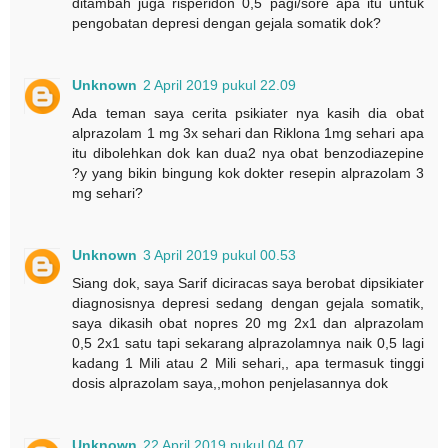
ditambah juga risperidon 0,5 pagi/sore apa itu untuk
pengobatan depresi dengan gejala somatik dok?
Unknown
2 April 2019 pukul 22.09
Ada teman saya cerita psikiater nya kasih dia obat
alprazolam 1 mg 3x sehari dan Riklona 1mg sehari apa
itu dibolehkan dok kan dua2 nya obat benzodiazepine
?y yang bikin bingung kok dokter resepin alprazolam 3
mg sehari?
Unknown
3 April 2019 pukul 00.53
Siang dok, saya Sarif diciracas saya berobat dipsikiater
diagnosisnya depresi sedang dengan gejala somatik,
saya dikasih obat nopres 20 mg 2x1 dan alprazolam
0,5 2x1 satu tapi sekarang alprazolamnya naik 0,5 lagi
kadang 1 Mili atau 2 Mili sehari,, apa termasuk tinggi
dosis alprazolam saya,,mohon penjelasannya dok
Unknown
22 April 2019 pukul 04.07