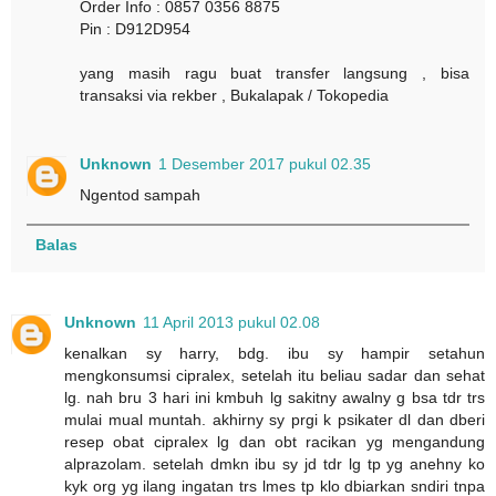
Order Info : 0857 0356 8875
Pin : D912D954
yang masih ragu buat transfer langsung , bisa
transaksi via rekber , Bukalapak / Tokopedia
Unknown
1 Desember 2017 pukul 02.35
Ngentod sampah
Balas
Unknown
11 April 2013 pukul 02.08
kenalkan sy harry, bdg. ibu sy hampir setahun
mengkonsumsi cipralex, setelah itu beliau sadar dan sehat
lg. nah bru 3 hari ini kmbuh lg sakitny awalny g bsa tdr trs
mulai mual muntah. akhirny sy prgi k psikater dl dan dberi
resep obat cipralex lg dan obt racikan yg mengandung
alprazolam. setelah dmkn ibu sy jd tdr lg tp yg anehny ko
kyk org yg ilang ingatan trs lmes tp klo dbiarkan sndiri tnpa