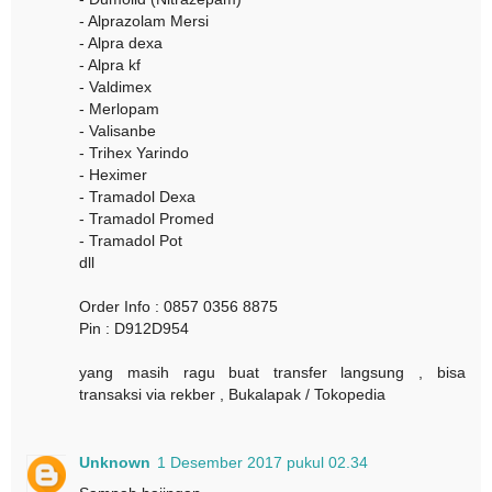
- Alprazolam Mersi
- Alpra dexa
- Alpra kf
- Valdimex
- Merlopam
- Valisanbe
- Trihex Yarindo
- Heximer
- Tramadol Dexa
- Tramadol Promed
- Tramadol Pot
dll
Order Info : 0857 0356 8875
Pin : D912D954
yang masih ragu buat transfer langsung , bisa
transaksi via rekber , Bukalapak / Tokopedia
Unknown
1 Desember 2017 pukul 02.34