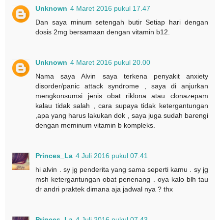
Unknown
4 Maret 2016 pukul 17.47
Dan saya minum setengah butir Setiap hari dengan
dosis 2mg bersamaan dengan vitamin b12.
Unknown
4 Maret 2016 pukul 20.00
Nama saya Alvin saya terkena penyakit anxiety
disorder/panic attack syndrome , saya di anjurkan
mengkonsumsi jenis obat riklona atau clonazepam
kalau tidak salah , cara supaya tidak ketergantungan
,apa yang harus lakukan dok , saya juga sudah barengi
dengan meminum vitamin b kompleks.
Princes_La
4 Juli 2016 pukul 07.41
hi alvin . sy jg penderita yang sama seperti kamu . sy jg
msh ketergantungan obat penenang . oya kalo blh tau
dr andri praktek dimana aja jadwal nya ? thx
Princes_La
4 Juli 2016 pukul 07.43