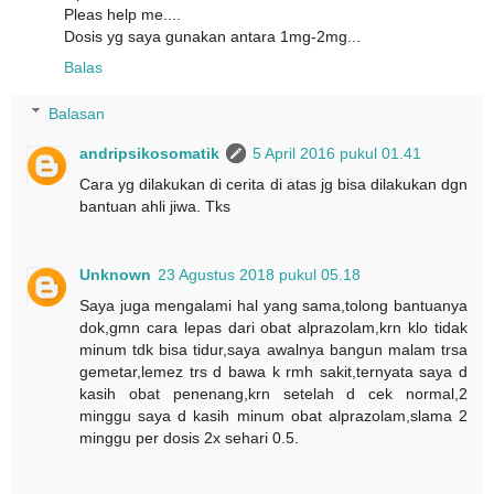
Pleas help me....
Dosis yg saya gunakan antara 1mg-2mg...
Balas
Balasan
andripsikosomatik
5 April 2016 pukul 01.41
Cara yg dilakukan di cerita di atas jg bisa dilakukan dgn
bantuan ahli jiwa. Tks
Unknown
23 Agustus 2018 pukul 05.18
Saya juga mengalami hal yang sama,tolong bantuanya
dok,gmn cara lepas dari obat alprazolam,krn klo tidak
minum tdk bisa tidur,saya awalnya bangun malam trsa
gemetar,lemez trs d bawa k rmh sakit,ternyata saya d
kasih obat penenang,krn setelah d cek normal,2
minggu saya d kasih minum obat alprazolam,slama 2
minggu per dosis 2x sehari 0.5.