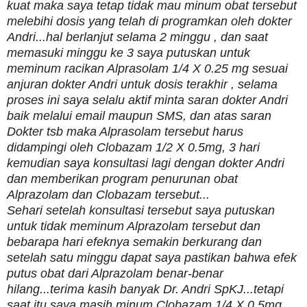
kuat maka saya tetap tidak mau minum obat tersebut
melebihi dosis yang telah di programkan oleh dokter
Andri...hal berlanjut selama 2 minggu , dan saat
memasuki minggu ke 3 saya putuskan untuk
meminum racikan Alprasolam 1/4 X 0.25 mg sesuai
anjuran dokter Andri untuk dosis terakhir , selama
proses ini saya selalu aktif minta saran dokter Andri
baik melalui email maupun SMS, dan atas saran
Dokter tsb maka Alprasolam tersebut harus
didampingi oleh Clobazam 1/2 X 0.5mg, 3 hari
kemudian saya konsultasi lagi dengan dokter Andri
dan memberikan program penurunan obat
Alprazolam dan Clobazam tersebut...
Sehari setelah konsultasi tersebut saya putuskan
untuk tidak meminum Alprazolam tersebut dan
bebarapa hari efeknya semakin berkurang dan
setelah satu minggu dapat saya pastikan bahwa efek
putus obat dari Alprazolam benar-benar
hilang...terima kasih banyak Dr. Andri SpKJ...tetapi
saat itu saya masih minum Clobazam 1/4 X 0.5mg,