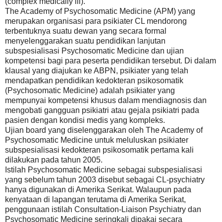
(complex medically ill).
The Academy of Psychosomatic Medicine (APM) yang
merupakan organisasi para psikiater CL mendorong
terbentuknya suatu dewan yang secara formal
menyelenggarakan suatu pendidikan lanjutan
subspesialisasi Psychosomatic Medicine dan ujian
kompetensi bagi para peserta pendidikan tersebut. Di dalam
klausal yang diajukan ke ABPN, psikiater yang telah
mendapatkan pendidikan kedokteran psikosomatik
(Psychosomatic Medicine) adalah psikiater yang
mempunyai kompetensi khusus dalam mendiagnosis dan
mengobati gangguan psikiatri atau gejala psikiatri pada
pasien dengan kondisi medis yang kompleks.
Ujian board yang diselenggarakan oleh The Academy of
Psychosomatic Medicine untuk meluluskan psikiater
subspesialisasi kedokteran psikosomatik pertama kali
dilakukan pada tahun 2005.
Istilah Psychosomatic Medicine sebagai subspesialisasi
yang sebelum tahun 2003 disebut sebagai CL-psychiatry
hanya digunakan di Amerika Serikat. Walaupun pada
kenyataan di lapangan terutama di Amerika Serikat,
penggunaan istilah Consultation-Liaison Psychiatry dan
Psychosomatic Medicine seringkali dipakai secara