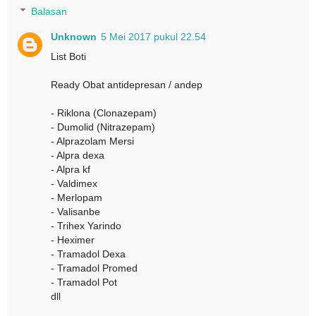
Balasan
Unknown
5 Mei 2017 pukul 22.54
List Boti
Ready Obat antidepresan / andep
- Riklona (Clonazepam)
- Dumolid (Nitrazepam)
- Alprazolam Mersi
- Alpra dexa
- Alpra kf
- Valdimex
- Merlopam
- Valisanbe
- Trihex Yarindo
- Heximer
- Tramadol Dexa
- Tramadol Promed
- Tramadol Pot
dll