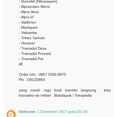
- Dumolid (Nitrazepam)
- Alprazolam Mersi
- Alpra dexa
- Alpra kf
- Valdimex
- Merlopam
- Valisanbe
- Trihex Yarindo
- Heximer
- Tramadol Dexa
- Tramadol Promed
- Tramadol Pot
dll
Order Info : 0857 0356 8875
Pin : D912D954
yang masih ragu buat transfer langsung , bisa
transaksi via rekber , Bukalapak / Tokopedia
Unknown
1 Desember 2017 pukul 02.34