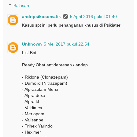
Balasan
andripsikosomatik
5 April 2016 pukul 01.40
Kasus spt ini perlu penanganan khusus di Psikiater
Unknown
5 Mei 2017 pukul 22.54
List Boti
Ready Obat antidepresan / andep
- Riklona (Clonazepam)
- Dumolid (Nitrazepam)
- Alprazolam Mersi
- Alpra dexa
- Alpra kf
- Valdimex
- Merlopam
- Valisanbe
- Trihex Yarindo
- Heximer