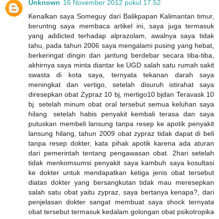
Unknown
16 November 2012 pukul 17.52
Kenalkan saya Someguy dari Balikpapan Kalimantan timur,
beruntng saya membaca artikel ini, saya juga termasuk
yang addicted terhadap alprazolam, awalnya saya tidak
tahu, pada tahun 2006 saya mengalami pusing yang hebat,
berkeringat dingin dan jantung berdebar secara tiba-tiba,
akhirnya saya minta diantar ke UGD salah satu rumah sakit
swasta di kota saya, ternyata tekanan darah saya
meningkat dan vertigo, setelah disuruh istirahat saya
diresepkan obat Zypraz 10 bj, mertigo10 bjdan Teravask 10
bj. setelah minum obat oral tersebut semua keluhan saya
hilang. setelah habis penyakit kembali terasa dan saya
putuskan membeli lansung tanpa resep ke apotik penyakit
lansung hilang, tahun 2009 obat zypraz tidak dapat di beli
tanpa resep dokter, kata pihak apotik karena ada aturan
dari pemerintah tentang pengawasan obat. 2hari setelah
tidak menkomsumsi penyakit saya kambuh saya kosultasi
ke dokter untuk mendapatkan ketiga jenis obat tersebut
diatas dokter yang bersangkutan tidak mau meresepkan
salah satu obat yaitu zypraz, saya bertanya kenapa?, dari
penjelasan dokter sangat membuat saya shock ternyata
obat tersebut termasuk kedalam golongan obat psikotropika