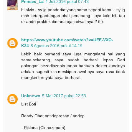
Princes_La
4 Juli 2016 pukul 07.43
hi alvin . sy jg penderita yang sama seperti kamu . sy jg
msh ketergantungan obat penenang . oya kalo blh tau
dr andri praktek dimana aja jadwal nya ? thx
https://www.youtube.com/watch?v=UEE-VXO-
K34
8 Agustus 2016 pukul 14.19
Lebih baik berhenti saya juga mengalami hal yang
sama.sekarang saya sudah berhasil lepas Dari
golongan bezodiazepin tanpa bantuan dokter.kuncinya
adalah sugesti kita.meskipun awal nya saya rasa tidak
mungkin ternyata saya berhasil.
Unknown
5 Mei 2017 pukul 22.53
List Boti
Ready Obat antidepresan / andep
- Riklona (Clonazepam)