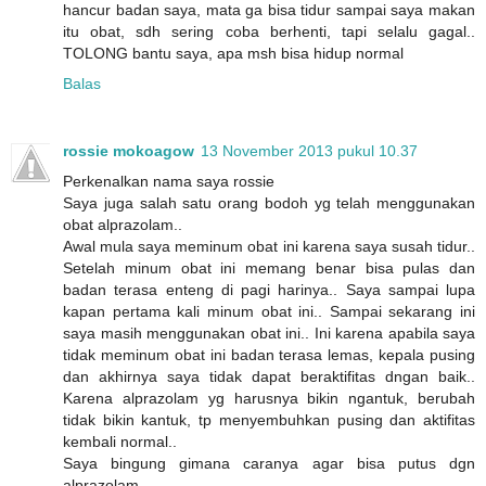
hancur badan saya, mata ga bisa tidur sampai saya makan
itu obat, sdh sering coba berhenti, tapi selalu gagal..
TOLONG bantu saya, apa msh bisa hidup normal
Balas
rossie mokoagow
13 November 2013 pukul 10.37
Perkenalkan nama saya rossie
Saya juga salah satu orang bodoh yg telah menggunakan
obat alprazolam..
Awal mula saya meminum obat ini karena saya susah tidur..
Setelah minum obat ini memang benar bisa pulas dan
badan terasa enteng di pagi harinya.. Saya sampai lupa
kapan pertama kali minum obat ini.. Sampai sekarang ini
saya masih menggunakan obat ini.. Ini karena apabila saya
tidak meminum obat ini badan terasa lemas, kepala pusing
dan akhirnya saya tidak dapat beraktifitas dngan baik..
Karena alprazolam yg harusnya bikin ngantuk, berubah
tidak bikin kantuk, tp menyembuhkan pusing dan aktifitas
kembali normal..
Saya bingung gimana caranya agar bisa putus dgn
alprazolam....