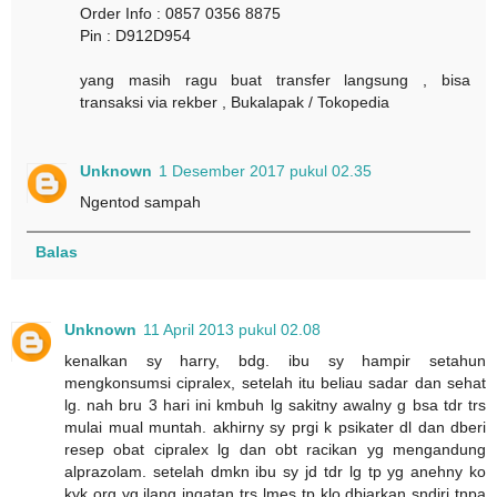
Order Info : 0857 0356 8875
Pin : D912D954
yang masih ragu buat transfer langsung , bisa
transaksi via rekber , Bukalapak / Tokopedia
Unknown
1 Desember 2017 pukul 02.35
Ngentod sampah
Balas
Unknown
11 April 2013 pukul 02.08
kenalkan sy harry, bdg. ibu sy hampir setahun
mengkonsumsi cipralex, setelah itu beliau sadar dan sehat
lg. nah bru 3 hari ini kmbuh lg sakitny awalny g bsa tdr trs
mulai mual muntah. akhirny sy prgi k psikater dl dan dberi
resep obat cipralex lg dan obt racikan yg mengandung
alprazolam. setelah dmkn ibu sy jd tdr lg tp yg anehny ko
kyk org yg ilang ingatan trs lmes tp klo dbiarkan sndiri tnpa