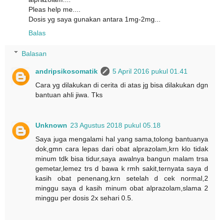
Pleas help me....
Dosis yg saya gunakan antara 1mg-2mg...
Balas
Balasan
andripsikosomatik
5 April 2016 pukul 01.41
Cara yg dilakukan di cerita di atas jg bisa dilakukan dgn
bantuan ahli jiwa. Tks
Unknown
23 Agustus 2018 pukul 05.18
Saya juga mengalami hal yang sama,tolong bantuanya
dok,gmn cara lepas dari obat alprazolam,krn klo tidak
minum tdk bisa tidur,saya awalnya bangun malam trsa
gemetar,lemez trs d bawa k rmh sakit,ternyata saya d
kasih obat penenang,krn setelah d cek normal,2
minggu saya d kasih minum obat alprazolam,slama 2
minggu per dosis 2x sehari 0.5.