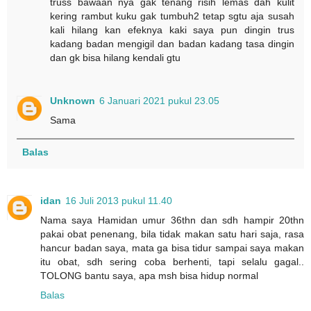
truss bawaan nya gak tenang risih lemas dah kulit
kering rambut kuku gak tumbuh2 tetap sgtu aja susah
kali hilang kan efeknya kaki saya pun dingin trus
kadang badan mengigil dan badan kadang tasa dingin
dan gk bisa hilang kendali gtu
Unknown
6 Januari 2021 pukul 23.05
Sama
Balas
idan
16 Juli 2013 pukul 11.40
Nama saya Hamidan umur 36thn dan sdh hampir 20thn
pakai obat penenang, bila tidak makan satu hari saja, rasa
hancur badan saya, mata ga bisa tidur sampai saya makan
itu obat, sdh sering coba berhenti, tapi selalu gagal..
TOLONG bantu saya, apa msh bisa hidup normal
Balas