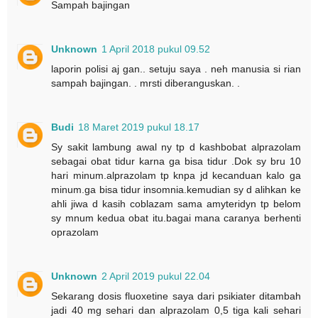
Sampah bajingan
Unknown
1 April 2018 pukul 09.52
laporin polisi aj gan.. setuju saya . neh manusia si rian
sampah bajingan. . mrsti diberanguskan. .
Budi
18 Maret 2019 pukul 18.17
Sy sakit lambung awal ny tp d kashbobat alprazolam
sebagai obat tidur karna ga bisa tidur .Dok sy bru 10
hari minum.alprazolam tp knpa jd kecanduan kalo ga
minum.ga bisa tidur insomnia.kemudian sy d alihkan ke
ahli jiwa d kasih coblazam sama amyteridyn tp belom
sy mnum kedua obat itu.bagai mana caranya berhenti
oprazolam
Unknown
2 April 2019 pukul 22.04
Sekarang dosis fluoxetine saya dari psikiater ditambah
jadi 40 mg sehari dan alprazolam 0,5 tiga kali sehari