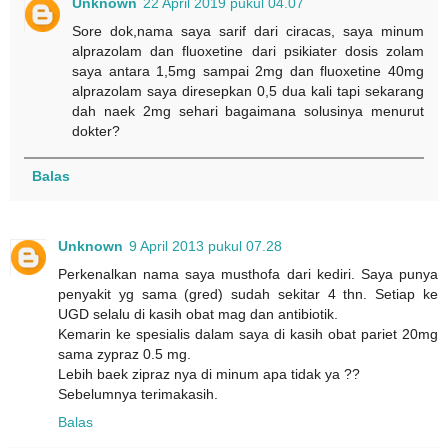
Unknown
22 April 2019 pukul 04.07
Sore dok,nama saya sarif dari ciracas, saya minum
alprazolam dan fluoxetine dari psikiater dosis zolam
saya antara 1,5mg sampai 2mg dan fluoxetine 40mg
alprazolam saya diresepkan 0,5 dua kali tapi sekarang
dah naek 2mg sehari bagaimana solusinya menurut
dokter?
Balas
Unknown
9 April 2013 pukul 07.28
Perkenalkan nama saya musthofa dari kediri. Saya punya
penyakit yg sama (gred) sudah sekitar 4 thn. Setiap ke
UGD selalu di kasih obat mag dan antibiotik.
Kemarin ke spesialis dalam saya di kasih obat pariet 20mg
sama zypraz 0.5 mg.
Lebih baek zipraz nya di minum apa tidak ya ??
Sebelumnya terimakasih.
Balas