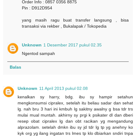
Order Info : 0857 0356 8875
Pin : D912D954
yang masih ragu buat transfer langsung , bisa
transaksi via rekber , Bukalapak / Tokopedia
Unknown
1 Desember 2017 pukul 02.35
Ngentod sampah
Balas
Unknown
11 April 2013 pukul 02.08
kenalkan sy harry, bdg. ibu sy hampir setahun
mengkonsumsi cipralex, setelah itu beliau sadar dan sehat
lg. nah bru 3 hari ini kmbuh lg sakitny awalny g bsa tdr trs
mulai mual muntah. akhirny sy prgi k psikater dl dan dberi
resep obat cipralex lg dan obt racikan yg mengandung
alprazolam. setelah dmkn ibu sy jd tdr lg tp yg anehny ko
kyk org yg ilang ingatan trs lmes tp klo dbiarkan sndiri tnpa