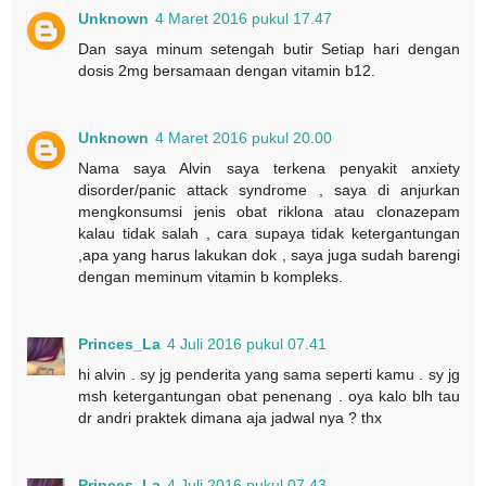
Unknown
4 Maret 2016 pukul 17.47
Dan saya minum setengah butir Setiap hari dengan
dosis 2mg bersamaan dengan vitamin b12.
Unknown
4 Maret 2016 pukul 20.00
Nama saya Alvin saya terkena penyakit anxiety
disorder/panic attack syndrome , saya di anjurkan
mengkonsumsi jenis obat riklona atau clonazepam
kalau tidak salah , cara supaya tidak ketergantungan
,apa yang harus lakukan dok , saya juga sudah barengi
dengan meminum vitamin b kompleks.
Princes_La
4 Juli 2016 pukul 07.41
hi alvin . sy jg penderita yang sama seperti kamu . sy jg
msh ketergantungan obat penenang . oya kalo blh tau
dr andri praktek dimana aja jadwal nya ? thx
Princes_La
4 Juli 2016 pukul 07.43