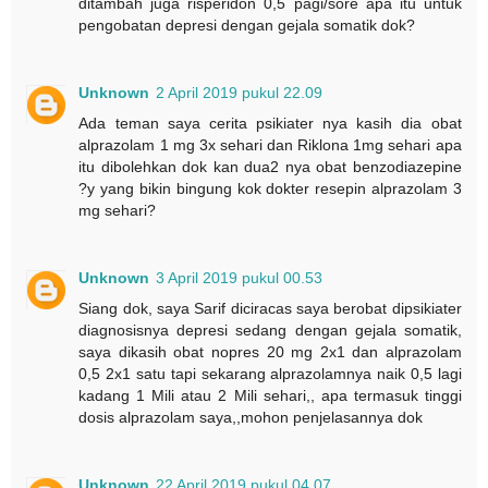
ditambah juga risperidon 0,5 pagi/sore apa itu untuk
pengobatan depresi dengan gejala somatik dok?
Unknown
2 April 2019 pukul 22.09
Ada teman saya cerita psikiater nya kasih dia obat
alprazolam 1 mg 3x sehari dan Riklona 1mg sehari apa
itu dibolehkan dok kan dua2 nya obat benzodiazepine
?y yang bikin bingung kok dokter resepin alprazolam 3
mg sehari?
Unknown
3 April 2019 pukul 00.53
Siang dok, saya Sarif diciracas saya berobat dipsikiater
diagnosisnya depresi sedang dengan gejala somatik,
saya dikasih obat nopres 20 mg 2x1 dan alprazolam
0,5 2x1 satu tapi sekarang alprazolamnya naik 0,5 lagi
kadang 1 Mili atau 2 Mili sehari,, apa termasuk tinggi
dosis alprazolam saya,,mohon penjelasannya dok
Unknown
22 April 2019 pukul 04.07