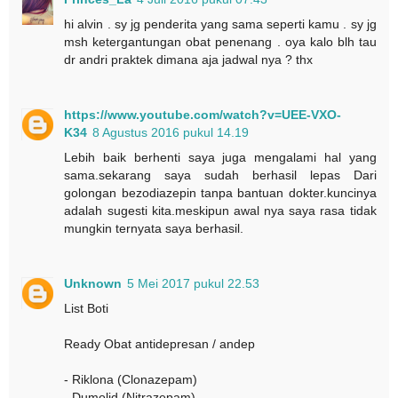
hi alvin . sy jg penderita yang sama seperti kamu . sy jg
msh ketergantungan obat penenang . oya kalo blh tau
dr andri praktek dimana aja jadwal nya ? thx
https://www.youtube.com/watch?v=UEE-VXO-
K34
8 Agustus 2016 pukul 14.19
Lebih baik berhenti saya juga mengalami hal yang
sama.sekarang saya sudah berhasil lepas Dari
golongan bezodiazepin tanpa bantuan dokter.kuncinya
adalah sugesti kita.meskipun awal nya saya rasa tidak
mungkin ternyata saya berhasil.
Unknown
5 Mei 2017 pukul 22.53
List Boti
Ready Obat antidepresan / andep
- Riklona (Clonazepam)
- Dumolid (Nitrazepam)