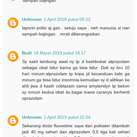
Sampah bajingan
Unknown
1 April 2018 pukul 09.52
laporin polisi aj gan.. setuju saya . neh manusia si rian
sampah bajingan. . mrsti diberanguskan. .
Budi
18 Maret 2019 pukul 18.17
Sy sakit lambung awal ny tp d kashbobat alprazolam
sebagai obat tidur karna ga bisa tidur .Dok sy bru 10
hari minum.alprazolam tp knpa jd kecanduan kalo ga
minum.ga bisa tidur insomnia.kemudian sy d alihkan ke
ahli jiwa d kasih coblazam sama amyteridyn tp belom
sy mnum kedua obat itu.bagai mana caranya berhenti
oprazolam
Unknown
2 April 2019 pukul 22.04
Sekarang dosis fluoxetine saya dari psikiater ditambah
jadi 40 mg sehari dan alprazolam 0,5 tiga kali sehari