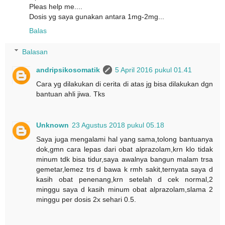
Pleas help me....
Dosis yg saya gunakan antara 1mg-2mg...
Balas
Balasan
andripsikosomatik
5 April 2016 pukul 01.41
Cara yg dilakukan di cerita di atas jg bisa dilakukan dgn
bantuan ahli jiwa. Tks
Unknown
23 Agustus 2018 pukul 05.18
Saya juga mengalami hal yang sama,tolong bantuanya
dok,gmn cara lepas dari obat alprazolam,krn klo tidak
minum tdk bisa tidur,saya awalnya bangun malam trsa
gemetar,lemez trs d bawa k rmh sakit,ternyata saya d
kasih obat penenang,krn setelah d cek normal,2
minggu saya d kasih minum obat alprazolam,slama 2
minggu per dosis 2x sehari 0.5.