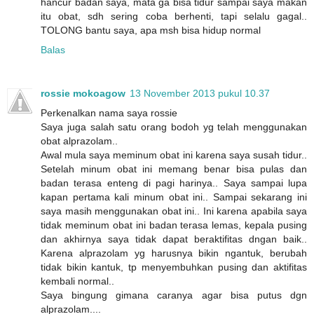
hancur badan saya, mata ga bisa tidur sampai saya makan
itu obat, sdh sering coba berhenti, tapi selalu gagal..
TOLONG bantu saya, apa msh bisa hidup normal
Balas
rossie mokoagow
13 November 2013 pukul 10.37
Perkenalkan nama saya rossie
Saya juga salah satu orang bodoh yg telah menggunakan
obat alprazolam..
Awal mula saya meminum obat ini karena saya susah tidur..
Setelah minum obat ini memang benar bisa pulas dan
badan terasa enteng di pagi harinya.. Saya sampai lupa
kapan pertama kali minum obat ini.. Sampai sekarang ini
saya masih menggunakan obat ini.. Ini karena apabila saya
tidak meminum obat ini badan terasa lemas, kepala pusing
dan akhirnya saya tidak dapat beraktifitas dngan baik..
Karena alprazolam yg harusnya bikin ngantuk, berubah
tidak bikin kantuk, tp menyembuhkan pusing dan aktifitas
kembali normal..
Saya bingung gimana caranya agar bisa putus dgn
alprazolam....