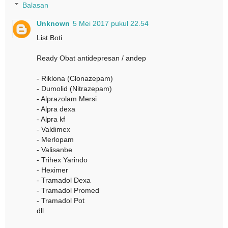
Balasan
Unknown
5 Mei 2017 pukul 22.54
List Boti
Ready Obat antidepresan / andep
- Riklona (Clonazepam)
- Dumolid (Nitrazepam)
- Alprazolam Mersi
- Alpra dexa
- Alpra kf
- Valdimex
- Merlopam
- Valisanbe
- Trihex Yarindo
- Heximer
- Tramadol Dexa
- Tramadol Promed
- Tramadol Pot
dll