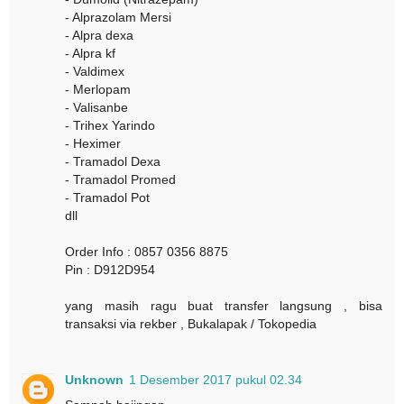
- Alprazolam Mersi
- Alpra dexa
- Alpra kf
- Valdimex
- Merlopam
- Valisanbe
- Trihex Yarindo
- Heximer
- Tramadol Dexa
- Tramadol Promed
- Tramadol Pot
dll
Order Info : 0857 0356 8875
Pin : D912D954
yang masih ragu buat transfer langsung , bisa
transaksi via rekber , Bukalapak / Tokopedia
Unknown
1 Desember 2017 pukul 02.34