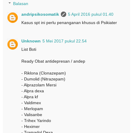
Balasan
andripsikosomatik
5 April 2016 pukul 01.40
Kasus spt ini perlu penanganan khusus di Psikiater
Unknown
5 Mei 2017 pukul 22.54
List Boti
Ready Obat antidepresan / andep
- Riklona (Clonazepam)
- Dumolid (Nitrazepam)
- Alprazolam Mersi
- Alpra dexa
- Alpra kf
- Valdimex
- Merlopam
- Valisanbe
- Trihex Yarindo
- Heximer
- Tramadol Dexa