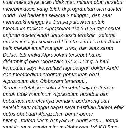
kuat maka saya tetap tidak mau minum obat tersebut
melebihi dosis yang telah di programkan oleh dokter
Andri...hal berlanjut selama 2 minggu , dan saat
memasuki minggu ke 3 saya putuskan untuk
meminum racikan Alprasolam 1/4 X 0.25 mg sesuai
anjuran dokter Andri untuk dosis terakhir , selama
proses ini saya selalu aktif minta saran dokter Andri
baik melalui email maupun SMS, dan atas saran
Dokter tsb maka Alprasolam tersebut harus
didampingi oleh Clobazam 1/2 X 0.5mg, 3 hari
kemudian saya konsultasi lagi dengan dokter Andri
dan memberikan program penurunan obat
Alprazolam dan Clobazam tersebut...
Sehari setelah konsultasi tersebut saya putuskan
untuk tidak meminum Alprazolam tersebut dan
bebarapa hari efeknya semakin berkurang dan
setelah satu minggu dapat saya pastikan bahwa efek
putus obat dari Alprazolam benar-benar
hilang...terima kasih banyak Dr. Andri SpKJ...tetapi
saat itu saya masih minum Clobazam 1/4 X 0.5mg,