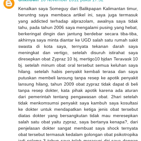
Kenalkan saya Someguy dari Balikpapan Kalimantan timur,
beruntng saya membaca artikel ini, saya juga termasuk
yang addicted terhadap alprazolam, awalnya saya tidak
tahu, pada tahun 2006 saya mengalami pusing yang hebat,
berkeringat dingin dan jantung berdebar secara tiba-tiba,
akhirnya saya minta diantar ke UGD salah satu rumah sakit
swasta di kota saya, ternyata tekanan darah saya
meningkat dan vertigo, setelah disuruh istirahat saya
diresepkan obat Zypraz 10 bj, mertigo10 bjdan Teravask 10
bj. setelah minum obat oral tersebut semua keluhan saya
hilang. setelah habis penyakit kembali terasa dan saya
putuskan membeli lansung tanpa resep ke apotik penyakit
lansung hilang, tahun 2009 obat zypraz tidak dapat di beli
tanpa resep dokter, kata pihak apotik karena ada aturan
dari pemerintah tentang pengawasan obat. 2hari setelah
tidak menkomsumsi penyakit saya kambuh saya kosultasi
ke dokter untuk mendapatkan ketiga jenis obat tersebut
diatas dokter yang bersangkutan tidak mau meresepkan
salah satu obat yaitu zypraz, saya bertanya kenapa?, dari
penjelasan dokter sangat membuat saya shock ternyata
obat tersebut termasuk kedalam golongan obat psikotropika
jadi selama 3 tahun saya telah meracuni diri saya dengan