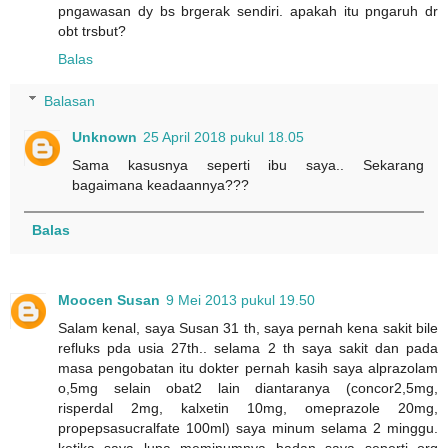
pngawasan dy bs brgerak sendiri. apakah itu pngaruh dr
obt trsbut?
Balas
Balasan
Unknown
25 April 2018 pukul 18.05
Sama kasusnya seperti ibu saya.. Sekarang
bagaimana keadaannya???
Balas
Moocen Susan
9 Mei 2013 pukul 19.50
Salam kenal, saya Susan 31 th, saya pernah kena sakit bile
refluks pda usia 27th.. selama 2 th saya sakit dan pada
masa pengobatan itu dokter pernah kasih saya alprazolam
o,5mg selain obat2 lain diantaranya (concor2,5mg,
risperdal 2mg, kalxetin 10mg, omeprazole 20mg,
propepsasucralfate 100ml) saya minum selama 2 minggu.
ketika saya lupa meminumnya badan saya seperti org