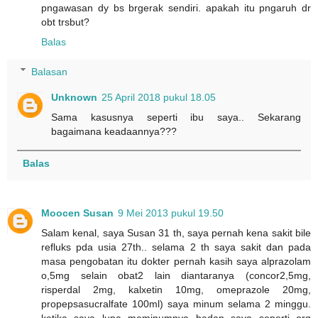
pngawasan dy bs brgerak sendiri. apakah itu pngaruh dr
obt trsbut?
Balas
Balasan
Unknown
25 April 2018 pukul 18.05
Sama kasusnya seperti ibu saya.. Sekarang
bagaimana keadaannya???
Balas
Moocen Susan
9 Mei 2013 pukul 19.50
Salam kenal, saya Susan 31 th, saya pernah kena sakit bile
refluks pda usia 27th.. selama 2 th saya sakit dan pada
masa pengobatan itu dokter pernah kasih saya alprazolam
o,5mg selain obat2 lain diantaranya (concor2,5mg,
risperdal 2mg, kalxetin 10mg, omeprazole 20mg,
propepsasucralfate 100ml) saya minum selama 2 minggu.
ketika saya lupa meminumnya badan saya seperti org