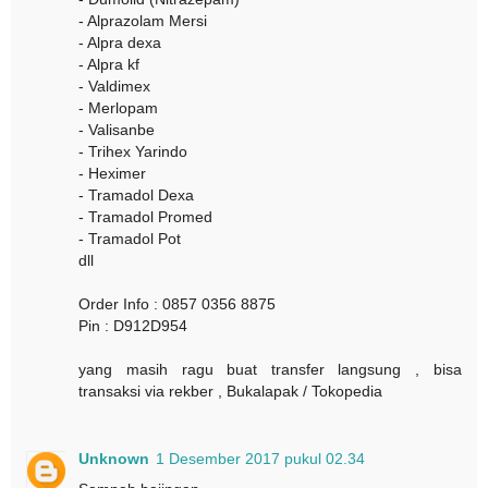
- Alprazolam Mersi
- Alpra dexa
- Alpra kf
- Valdimex
- Merlopam
- Valisanbe
- Trihex Yarindo
- Heximer
- Tramadol Dexa
- Tramadol Promed
- Tramadol Pot
dll
Order Info : 0857 0356 8875
Pin : D912D954
yang masih ragu buat transfer langsung , bisa
transaksi via rekber , Bukalapak / Tokopedia
Unknown
1 Desember 2017 pukul 02.34