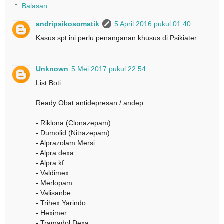
Balasan
andripsikosomatik
5 April 2016 pukul 01.40
Kasus spt ini perlu penanganan khusus di Psikiater
Unknown
5 Mei 2017 pukul 22.54
List Boti
Ready Obat antidepresan / andep
- Riklona (Clonazepam)
- Dumolid (Nitrazepam)
- Alprazolam Mersi
- Alpra dexa
- Alpra kf
- Valdimex
- Merlopam
- Valisanbe
- Trihex Yarindo
- Heximer
- Tramadol Dexa