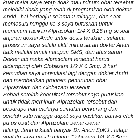
kuat maka saya tetap tidak mau minum obat tersebut
melebihi dosis yang telah di programkan oleh dokter
Andri...hal berlanjut selama 2 minggu , dan saat
memasuki minggu ke 3 saya putuskan untuk
meminum racikan Alprasolam 1/4 X 0.25 mg sesuai
anjuran dokter Andri untuk dosis terakhir , selama
proses ini saya selalu aktif minta saran dokter Andri
baik melalui email maupun SMS, dan atas saran
Dokter tsb maka Alprasolam tersebut harus
didampingi oleh Clobazam 1/2 X 0.5mg, 3 hari
kemudian saya konsultasi lagi dengan dokter Andri
dan memberikan program penurunan obat
Alprazolam dan Clobazam tersebut...
Sehari setelah konsultasi tersebut saya putuskan
untuk tidak meminum Alprazolam tersebut dan
bebarapa hari efeknya semakin berkurang dan
setelah satu minggu dapat saya pastikan bahwa efek
putus obat dari Alprazolam benar-benar
hilang...terima kasih banyak Dr. Andri SpKJ...tetapi
saat itu saya masih minum Clobazam 1/4 X 0.5mg,