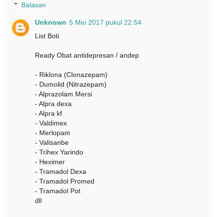
Balasan
Unknown
5 Mei 2017 pukul 22.54
List Boti
Ready Obat antidepresan / andep
- Riklona (Clonazepam)
- Dumolid (Nitrazepam)
- Alprazolam Mersi
- Alpra dexa
- Alpra kf
- Valdimex
- Merlopam
- Valisanbe
- Trihex Yarindo
- Heximer
- Tramadol Dexa
- Tramadol Promed
- Tramadol Pot
dll