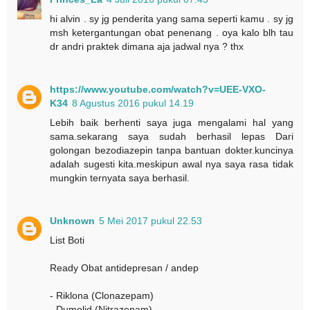
hi alvin . sy jg penderita yang sama seperti kamu . sy jg
msh ketergantungan obat penenang . oya kalo blh tau
dr andri praktek dimana aja jadwal nya ? thx
https://www.youtube.com/watch?v=UEE-VXO-
K34
8 Agustus 2016 pukul 14.19
Lebih baik berhenti saya juga mengalami hal yang
sama.sekarang saya sudah berhasil lepas Dari
golongan bezodiazepin tanpa bantuan dokter.kuncinya
adalah sugesti kita.meskipun awal nya saya rasa tidak
mungkin ternyata saya berhasil.
Unknown
5 Mei 2017 pukul 22.53
List Boti
Ready Obat antidepresan / andep
- Riklona (Clonazepam)
- Dumolid (Nitrazepam)