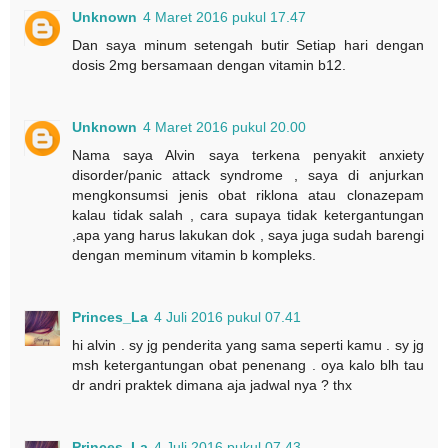
Unknown
4 Maret 2016 pukul 17.47
Dan saya minum setengah butir Setiap hari dengan
dosis 2mg bersamaan dengan vitamin b12.
Unknown
4 Maret 2016 pukul 20.00
Nama saya Alvin saya terkena penyakit anxiety
disorder/panic attack syndrome , saya di anjurkan
mengkonsumsi jenis obat riklona atau clonazepam
kalau tidak salah , cara supaya tidak ketergantungan
,apa yang harus lakukan dok , saya juga sudah barengi
dengan meminum vitamin b kompleks.
Princes_La
4 Juli 2016 pukul 07.41
hi alvin . sy jg penderita yang sama seperti kamu . sy jg
msh ketergantungan obat penenang . oya kalo blh tau
dr andri praktek dimana aja jadwal nya ? thx
Princes_La
4 Juli 2016 pukul 07.43