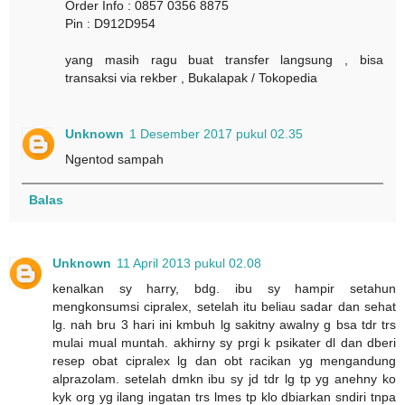
Order Info : 0857 0356 8875
Pin : D912D954
yang masih ragu buat transfer langsung , bisa
transaksi via rekber , Bukalapak / Tokopedia
Unknown
1 Desember 2017 pukul 02.35
Ngentod sampah
Balas
Unknown
11 April 2013 pukul 02.08
kenalkan sy harry, bdg. ibu sy hampir setahun
mengkonsumsi cipralex, setelah itu beliau sadar dan sehat
lg. nah bru 3 hari ini kmbuh lg sakitny awalny g bsa tdr trs
mulai mual muntah. akhirny sy prgi k psikater dl dan dberi
resep obat cipralex lg dan obt racikan yg mengandung
alprazolam. setelah dmkn ibu sy jd tdr lg tp yg anehny ko
kyk org yg ilang ingatan trs lmes tp klo dbiarkan sndiri tnpa