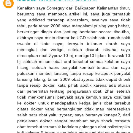
Kenalkan saya Someguy dari Balikpapan Kalimantan timur,
beruntng saya membaca artikel ini, saya juga termasuk
yang addicted terhadap alprazolam, awalnya saya tidak
tahu, pada tahun 2006 saya mengalami pusing yang hebat,
berkeringat dingin dan jantung berdebar secara tiba-tiba,
akhirnya saya minta diantar ke UGD salah satu rumah sakit
swasta di kota saya, ternyata tekanan darah saya
meningkat dan vertigo, setelah disuruh istirahat saya
diresepkan obat Zypraz 10 bj, mertigo10 bjdan Teravask 10
bj. setelah minum obat oral tersebut semua keluhan saya
hilang. setelah habis penyakit kembali terasa dan saya
putuskan membeli lansung tanpa resep ke apotik penyakit
lansung hilang, tahun 2009 obat zypraz tidak dapat di beli
tanpa resep dokter, kata pihak apotik karena ada aturan
dari pemerintah tentang pengawasan obat. 2hari setelah
tidak menkomsumsi penyakit saya kambuh saya kosultasi
ke dokter untuk mendapatkan ketiga jenis obat tersebut
diatas dokter yang bersangkutan tidak mau meresepkan
salah satu obat yaitu zypraz, saya bertanya kenapa?, dari
penjelasan dokter sangat membuat saya shock ternyata
obat tersebut termasuk kedalam golongan obat psikotropika
jadi selama 3 tahun saya telah meracuni diri saya dengan