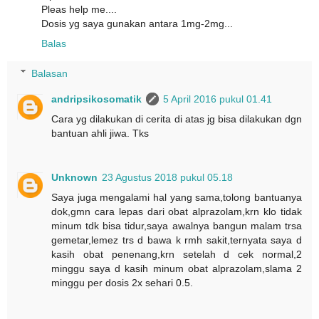
Pleas help me....
Dosis yg saya gunakan antara 1mg-2mg...
Balas
Balasan
andripsikosomatik
5 April 2016 pukul 01.41
Cara yg dilakukan di cerita di atas jg bisa dilakukan dgn
bantuan ahli jiwa. Tks
Unknown
23 Agustus 2018 pukul 05.18
Saya juga mengalami hal yang sama,tolong bantuanya
dok,gmn cara lepas dari obat alprazolam,krn klo tidak
minum tdk bisa tidur,saya awalnya bangun malam trsa
gemetar,lemez trs d bawa k rmh sakit,ternyata saya d
kasih obat penenang,krn setelah d cek normal,2
minggu saya d kasih minum obat alprazolam,slama 2
minggu per dosis 2x sehari 0.5.