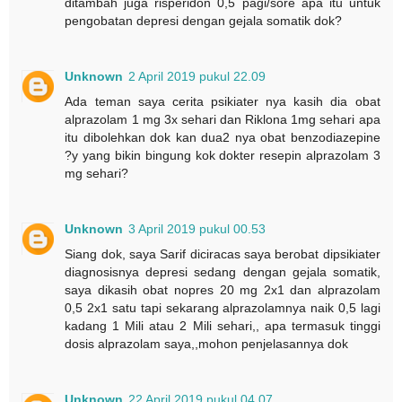
ditambah juga risperidon 0,5 pagi/sore apa itu untuk
pengobatan depresi dengan gejala somatik dok?
Unknown
2 April 2019 pukul 22.09
Ada teman saya cerita psikiater nya kasih dia obat
alprazolam 1 mg 3x sehari dan Riklona 1mg sehari apa
itu dibolehkan dok kan dua2 nya obat benzodiazepine
?y yang bikin bingung kok dokter resepin alprazolam 3
mg sehari?
Unknown
3 April 2019 pukul 00.53
Siang dok, saya Sarif diciracas saya berobat dipsikiater
diagnosisnya depresi sedang dengan gejala somatik,
saya dikasih obat nopres 20 mg 2x1 dan alprazolam
0,5 2x1 satu tapi sekarang alprazolamnya naik 0,5 lagi
kadang 1 Mili atau 2 Mili sehari,, apa termasuk tinggi
dosis alprazolam saya,,mohon penjelasannya dok
Unknown
22 April 2019 pukul 04.07