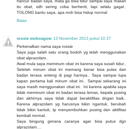
hancur badan saya, mata ga bisa tidur sampai saya makan
itu obat, sdh sering coba berhenti, tapi selalu gagal..
TOLONG bantu saya, apa msh bisa hidup normal
Balas
rossie mokoagow
13 November 2013 pukul 10.37
Perkenalkan nama saya rossie
Saya juga salah satu orang bodoh yg telah menggunakan
obat alprazolam..
Awal mula saya meminum obat ini karena saya susah tidur..
Setelah minum obat ini memang benar bisa pulas dan
badan terasa enteng di pagi harinya.. Saya sampai lupa
kapan pertama kali minum obat ini.. Sampai sekarang ini
saya masih menggunakan obat ini.. Ini karena apabila saya
tidak meminum obat ini badan terasa lemas, kepala pusing
dan akhirnya saya tidak dapat beraktifitas dngan baik..
Karena alprazolam yg harusnya bikin ngantuk, berubah
tidak bikin kantuk, tp menyembuhkan pusing dan aktifitas
kembali normal..
Saya bingung gimana caranya agar bisa putus dgn
alprazolam....