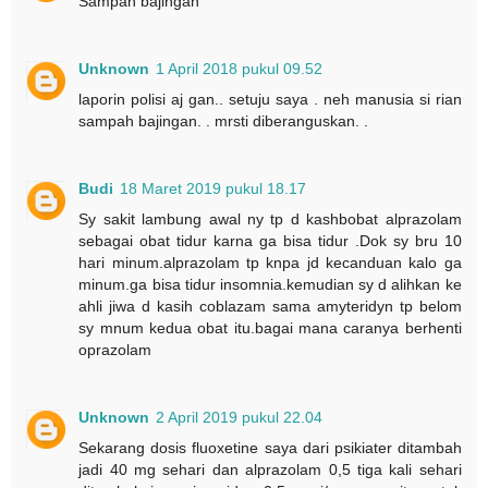
Sampah bajingan
Unknown
1 April 2018 pukul 09.52
laporin polisi aj gan.. setuju saya . neh manusia si rian
sampah bajingan. . mrsti diberanguskan. .
Budi
18 Maret 2019 pukul 18.17
Sy sakit lambung awal ny tp d kashbobat alprazolam
sebagai obat tidur karna ga bisa tidur .Dok sy bru 10
hari minum.alprazolam tp knpa jd kecanduan kalo ga
minum.ga bisa tidur insomnia.kemudian sy d alihkan ke
ahli jiwa d kasih coblazam sama amyteridyn tp belom
sy mnum kedua obat itu.bagai mana caranya berhenti
oprazolam
Unknown
2 April 2019 pukul 22.04
Sekarang dosis fluoxetine saya dari psikiater ditambah
jadi 40 mg sehari dan alprazolam 0,5 tiga kali sehari