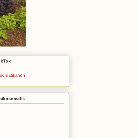
TikTok
somatikandri
sikosomatik