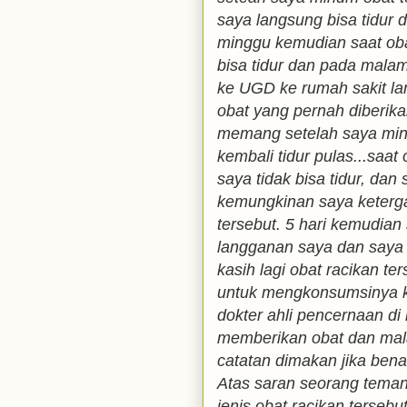
saya langsung bisa tidur 
minggu kemudian saat obat
bisa tidur dan pada malam
ke UGD ke rumah sakit la
obat yang pernah diberika
memang setelah saya minu
kembali tidur pulas...saat 
saya tidak bisa tidur, dan
kemungkinan saya keterg
tersebut. 5 hari kemudian
langganan saya dan saya c
kasih lagi obat racikan te
untuk mengkonsumsinya ka
dokter ahli pencernaan di 
memberikan obat dan mal
catatan dimakan jika bena
Atas saran seorang teman
jenis obat racikan tersebu