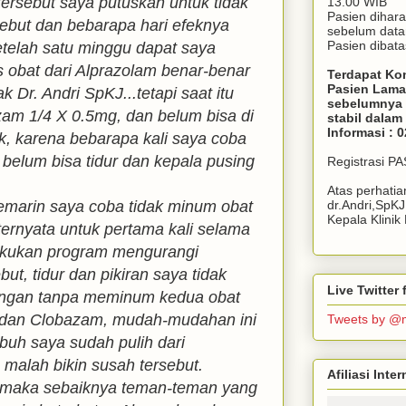
 tersebut saya putuskan untuk tidak
13.00 WIB
Pasien dihar
ebut dan bebarapa hari efeknya
sebelum dat
Pasien dibata
telah satu minggu dapat saya
s obat dari Alprazolam benar-benar
Terdapat Ko
Pasien Lama
k Dr. Andri SpKJ...tetapi saat itu
sebelumnya 
am 1/4 X 0.5mg, dan belum bisa di
stabil dala
Informasi : 
, karena bebarapa kali saya coba
 belum bisa tidur dan kepala pusing
Registrasi P
Atas perhati
emarin saya coba tidak minum obat
dr.Andri,SpK
Kepala Klini
ternyata untuk pertama kali selama
lakukan program mengurangi
ut, tidur dan pikiran saya tidak
Live Twitte
engan tanpa meminum kedua obat
m dan Clobazam, mudah-mudahan ini
Tweets by @
buh saya sudah pulih dari
malah bikin susah tersebut.
Afiliasi Int
i maka sebaiknya teman-teman yang