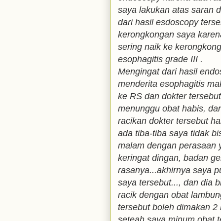
saya lakukan atas saran do
dari hasil esdoscopy terse
kerongkongan saya karen
sering naik ke kerongkon
esophagitis grade III .
Mengingat dari hasil end
menderita esophagitis ma
ke RS dan dokter tersebu
menunggu obat habis, dan
racikan dokter tersebut h
ada tiba-tiba saya tidak b
malam dengan perasaan ya
keringat dingan, badan g
rasanya...akhirnya saya 
saya tersebut..., dan dia b
racik dengan obat lambung
tersebut boleh dimakan 2
seteah saya minum obat t