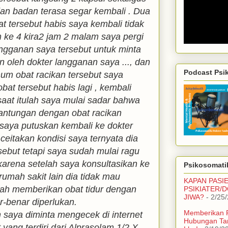
dan badan terasa segar kembali . Dua
 tersebut habis saya kembali tidak
 ke 4 kira2 jam 2 malam saya pergi
ngganan saya tersebut untuk minta
n oleh dokter langganan saya ..., dan
Podcast Psi
m obat racikan tersebut saya
obat tersebut habis lagi , kembali
 saat itulah saya mulai sadar bahwa
antungan dengan obat racikan
 saya putuskan kembali ke dokter
eitakan kondisi saya ternyata dia
rsebut tetapi saya sudah mulai ragu
rena setelah saya konsultasikan ke
Psikosomatik
rumah sakit lain dia tidak mau
KAPAN PASI
ah memberikan obat tidur dengan
PSIKIATER/
JIWA?
- 2/25
r-benar diperlukan.
Memberikan 
 saya diminta mengecek di internet
Hubungan Ta
t yang terdiri dari Alprasolam 1/2 X