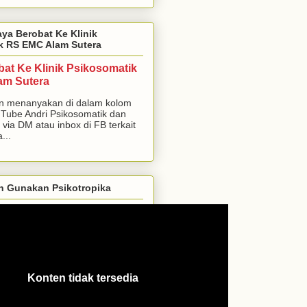
aya Berobat Ke Klinik
k RS EMC Alam Sutera
bat Ke Klinik Psikosomatik
am Sutera
n menanyakan di dalam kolom
Tube Andri Psikosomatik dan
 via DM atau inbox di FB terkait
...
h Gunakan Psikotropika