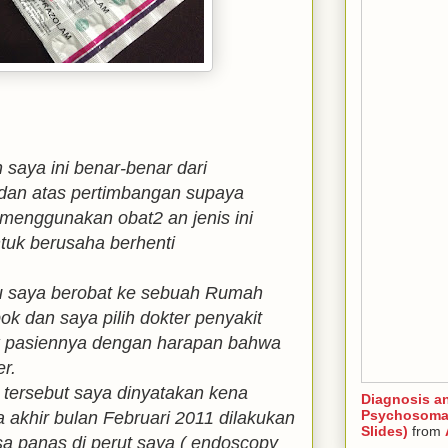
saya ini benar-benar dari
 dan atas pertimbangan supaya
menggunakan obat2 an jenis ini
tuk berusaha berhenti
u saya berobat ke sebuah Rumah
ok dan saya pilih dokter penyakit
k pasiennya dengan harapan bahwa
er.
r tersebut saya dinyatakan kena
Diagnosis a
Psychosomat
 akhir bulan Februari 2011 dilakukan
Slides)
from
a panas di perut saya ( endoscopy