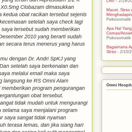
Lho!
- 2/19/2
/2 X0.5mg Clobazam dimasukkan
Macet, Stres
a kedua obat racikan tersebut sejenis
Menghadapin
Psikosomatik
i kecemasan setelah saya check lagi
Apa Hal Yang
n saya tersebut sudah memberikan
Cemas/Anxie
Desember 2010 yang berarti sudah
Psikosomatik
an secara terus menerus yang harus
Bagaimana Ag
Stres
- 2/10/
emu dengan Dr. Andri SpKJ yang
 Dan setelah saya berkenalan dan
 saya melalui email maka saya
ng langsung ke RS Omni Alam
Omni Hospit
pKJ memberikan program pengurangan
ergantungan obat tersebut.
sangat tidak mudah untuk mengurangi
na selama saya menjalani program
ur saya sangat tidak nyaman
buh terasa lemas, dan jika siang hari