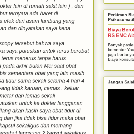
kter lain di rumah sakit lain ) , dan
but ternyata ada baret di
Perkiraan Bi
Psikosomati
a efek dari asam lambung yang
gan dan dinyatakan saya kena
Biaya Bero
RS EMC Al
oscopy tersebut bahwa saya
Banyak pasie
komentar You
ka saya putuskan untuk terus berobat
juga bertanya
t terus menerus tanpa harus
biaya konsulta
 pada akhir bulan Mei saat obat
abis sementara obat yang lain masih
isa tidur sama sekali selama 4 hari 4
Jangan Sala
ng tidak karuan, cemas . keluar
emetar dan lemas sekali
putuskan untuk ke dokter langganan
ilang akan kasih saya obat tidur di
 dan jika tidak bisa tidur maka obat
 kapsul sekaligus dan memang
ersebut langsung 2 kapsul sekaligus