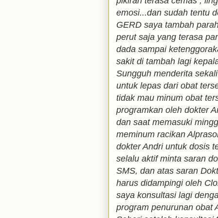
pikiran terasa cemas , lin
emosi...dan sudah tentu de
GERD saya tambah parah 
perut saja yang terasa pa
dada sampai ketenggorak
sakit di tambah lagi kepal
Sungguh menderita sekali 
untuk lepas dari obat ters
tidak mau minum obat ters
programkan oleh dokter An
dan saat memasuki mingg
meminum racikan Alprasol
dokter Andri untuk dosis t
selalu aktif minta saran d
SMS, dan atas saran Dokt
harus didampingi oleh Cl
saya konsultasi lagi den
program penurunan obat A