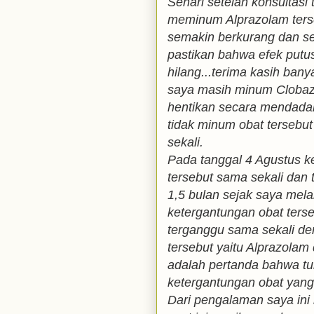
Sehari setelah konsultasi
meminum Alprazolam ters
semakin berkurang dan se
pastikan bahwa efek putu
hilang...terima kasih banya
saya masih minum Clobaz
hentikan secara mendadak
tidak minum obat tersebut
sekali.
Pada tanggal 4 Agustus k
tersebut sama sekali dan 
1,5 bulan sejak saya me
ketergantungan obat terseb
terganggu sama sekali d
tersebut yaitu Alprazola
adalah pertanda bahwa tu
ketergantungan obat yang 
Dari pengalaman saya in