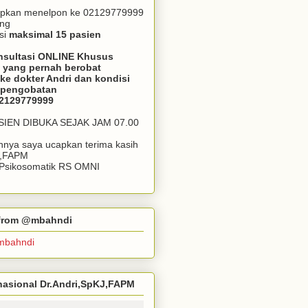
apkan menelpon ke 02129779999
ang
si
maksimal 15 pasien
nsultasi ONLINE Khusus
 yang pernah berobat
ke dokter Andri dan kondisi
m pengobatan
02129779999
ASIEN DIBUKA SEJAK JAM 07.00
annya saya ucapkan terima kasih
J,FAPM
k Psikosomatik RS OMNI
r from @mbahndi
mbahndi
ernasional Dr.Andri,SpKJ,FAPM