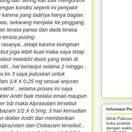
glung dan sering kali sulit mengontrol
ngan kondisi seperti ini penyakit
karena yang tadinya hanya bagian
nas, sekarang menjalar ke pinggang,
an terasa panas dan dada terasa
a terasa pusing.
rasanya...tetapi karena keinginan
ebut juga lebih kuat maka saya tetap
ebut melebihi dosis yang telah di
dri...hal berlanjut selama 2 minggu ,
u ke 3 saya putuskan untuk
am 1/4 X 0.25 mg sesuai anjuran
erakhir , selama proses ini saya
okter Andri baik melalui email maupun
er tsb maka Alprasolam tersebut
Informasi Pe
obazam 1/2 X 0.5mg, 3 hari kemudian
gan dokter Andri dan memberikan
Klinik Psiko
buka praktek 
lprazolam dan Clobazam tersebut...
dengan waktu 