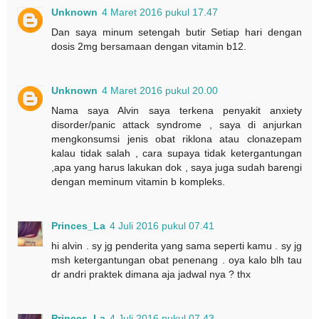
Unknown
4 Maret 2016 pukul 17.47
Dan saya minum setengah butir Setiap hari dengan
dosis 2mg bersamaan dengan vitamin b12.
Unknown
4 Maret 2016 pukul 20.00
Nama saya Alvin saya terkena penyakit anxiety
disorder/panic attack syndrome , saya di anjurkan
mengkonsumsi jenis obat riklona atau clonazepam
kalau tidak salah , cara supaya tidak ketergantungan
,apa yang harus lakukan dok , saya juga sudah barengi
dengan meminum vitamin b kompleks.
Princes_La
4 Juli 2016 pukul 07.41
hi alvin . sy jg penderita yang sama seperti kamu . sy jg
msh ketergantungan obat penenang . oya kalo blh tau
dr andri praktek dimana aja jadwal nya ? thx
Princes_La
4 Juli 2016 pukul 07.43