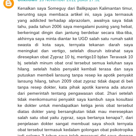
Kenalkan saya Someguy dari Balikpapan Kalimantan timur,
beruntng saya membaca artikel ini, saya juga termasuk
yang addicted terhadap alprazolam, awalnya saya tidak
tahu, pada tahun 2006 saya mengalami pusing yang hebat,
berkeringat dingin dan jantung berdebar secara tiba-tiba,
akhirnya saya minta diantar ke UGD salah satu rumah sakit
swasta di kota saya, ternyata tekanan darah saya
meningkat dan vertigo, setelah disuruh istirahat saya
diresepkan obat Zypraz 10 bj, mertigo10 bjdan Teravask 10
bj. setelah minum obat oral tersebut semua keluhan saya
hilang. setelah habis penyakit kembali terasa dan saya
putuskan membeli lansung tanpa resep ke apotik penyakit
lansung hilang, tahun 2009 obat zypraz tidak dapat di beli
tanpa resep dokter, kata pihak apotik karena ada aturan
dari pemerintah tentang pengawasan obat. 2hari setelah
tidak menkomsumsi penyakit saya kambuh saya kosultasi
ke dokter untuk mendapatkan ketiga jenis obat tersebut
diatas dokter yang bersangkutan tidak mau meresepkan
salah satu obat yaitu zypraz, saya bertanya kenapa?, dari
penjelasan dokter sangat membuat saya shock ternyata
obat tersebut termasuk kedalam golongan obat psikotropika
jadi selama 3 tahun saya telah meracuni diri saya dengan