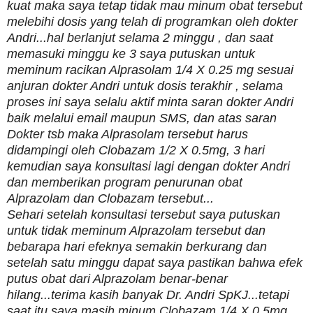
kuat maka saya tetap tidak mau minum obat tersebut
melebihi dosis yang telah di programkan oleh dokter
Andri...hal berlanjut selama 2 minggu , dan saat
memasuki minggu ke 3 saya putuskan untuk
meminum racikan Alprasolam 1/4 X 0.25 mg sesuai
anjuran dokter Andri untuk dosis terakhir , selama
proses ini saya selalu aktif minta saran dokter Andri
baik melalui email maupun SMS, dan atas saran
Dokter tsb maka Alprasolam tersebut harus
didampingi oleh Clobazam 1/2 X 0.5mg, 3 hari
kemudian saya konsultasi lagi dengan dokter Andri
dan memberikan program penurunan obat
Alprazolam dan Clobazam tersebut...
Sehari setelah konsultasi tersebut saya putuskan
untuk tidak meminum Alprazolam tersebut dan
bebarapa hari efeknya semakin berkurang dan
setelah satu minggu dapat saya pastikan bahwa efek
putus obat dari Alprazolam benar-benar
hilang...terima kasih banyak Dr. Andri SpKJ...tetapi
saat itu saya masih minum Clobazam 1/4 X 0.5mg,