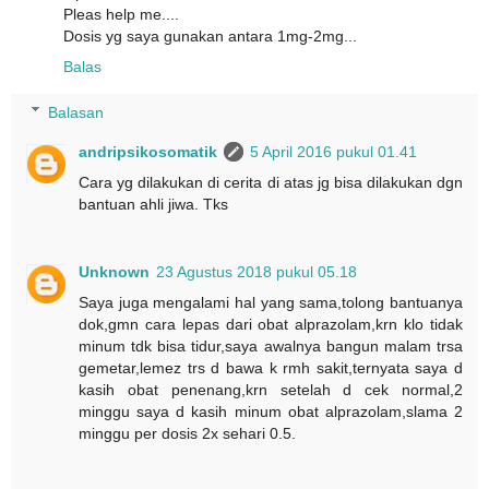
Pleas help me....
Dosis yg saya gunakan antara 1mg-2mg...
Balas
Balasan
andripsikosomatik
5 April 2016 pukul 01.41
Cara yg dilakukan di cerita di atas jg bisa dilakukan dgn
bantuan ahli jiwa. Tks
Unknown
23 Agustus 2018 pukul 05.18
Saya juga mengalami hal yang sama,tolong bantuanya
dok,gmn cara lepas dari obat alprazolam,krn klo tidak
minum tdk bisa tidur,saya awalnya bangun malam trsa
gemetar,lemez trs d bawa k rmh sakit,ternyata saya d
kasih obat penenang,krn setelah d cek normal,2
minggu saya d kasih minum obat alprazolam,slama 2
minggu per dosis 2x sehari 0.5.