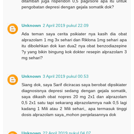
ditambah juga risperidon 0,5 pagi/sore apa itu untuk
pengobatan depresi dengan gejala somatik dok?
Unknown
2 April 2019 pukul 22.09
Ada teman saya cerita psikiater nya kasih dia obat
alprazolam 1 mg 3x sehari dan Riklona 1mg sehari apa
itu dibolehkan dok kan dua2 nya obat benzodiazepine
?y yang bikin bingung kok dokter resepin alprazolam 3
mg sehari?
Unknown
3 April 2019 pukul 00.53
Siang dok, saya Sarif diciracas saya berobat dipsikiater
diagnosisnya depresi sedang dengan gejala somatik,
saya dikasih obat nopres 20 mg 2x1 dan alprazolam
0,5 2x1 satu tapi sekarang alprazolamnya naik 0,5 lagi
kadang 1 Mili atau 2 Mili sehari,, apa termasuk tinggi
dosis alprazolam saya,,mohon penjelasannya dok
Unknown
22 April 2019 pukul 04.07