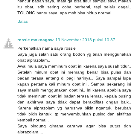
hancur badan saya, mata ga bisa tidur sampai saya makan
itu obat, sdh sering coba berhenti, tapi selalu gagal..
TOLONG bantu saya, apa msh bisa hidup normal
Balas
rossie mokoagow
13 November 2013 pukul 10.37
Perkenalkan nama saya rossie
Saya juga salah satu orang bodoh yg telah menggunakan
obat alprazolam..
Awal mula saya meminum obat ini karena saya susah tidur..
Setelah minum obat ini memang benar bisa pulas dan
badan terasa enteng di pagi harinya.. Saya sampai lupa
kapan pertama kali minum obat ini.. Sampai sekarang ini
saya masih menggunakan obat ini.. Ini karena apabila saya
tidak meminum obat ini badan terasa lemas, kepala pusing
dan akhirnya saya tidak dapat beraktifitas dngan baik..
Karena alprazolam yg harusnya bikin ngantuk, berubah
tidak bikin kantuk, tp menyembuhkan pusing dan aktifitas
kembali normal..
Saya bingung gimana caranya agar bisa putus dgn
alprazolam....