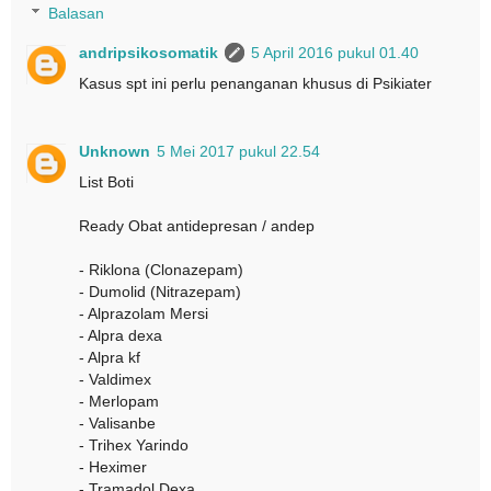
Balasan
andripsikosomatik
5 April 2016 pukul 01.40
Kasus spt ini perlu penanganan khusus di Psikiater
Unknown
5 Mei 2017 pukul 22.54
List Boti
Ready Obat antidepresan / andep
- Riklona (Clonazepam)
- Dumolid (Nitrazepam)
- Alprazolam Mersi
- Alpra dexa
- Alpra kf
- Valdimex
- Merlopam
- Valisanbe
- Trihex Yarindo
- Heximer
- Tramadol Dexa