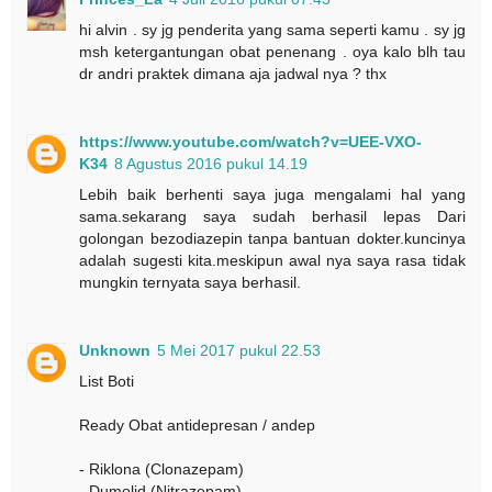
hi alvin . sy jg penderita yang sama seperti kamu . sy jg
msh ketergantungan obat penenang . oya kalo blh tau
dr andri praktek dimana aja jadwal nya ? thx
https://www.youtube.com/watch?v=UEE-VXO-
K34
8 Agustus 2016 pukul 14.19
Lebih baik berhenti saya juga mengalami hal yang
sama.sekarang saya sudah berhasil lepas Dari
golongan bezodiazepin tanpa bantuan dokter.kuncinya
adalah sugesti kita.meskipun awal nya saya rasa tidak
mungkin ternyata saya berhasil.
Unknown
5 Mei 2017 pukul 22.53
List Boti
Ready Obat antidepresan / andep
- Riklona (Clonazepam)
- Dumolid (Nitrazepam)