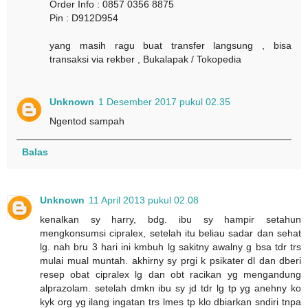
Order Info : 0857 0356 8875
Pin : D912D954
yang masih ragu buat transfer langsung , bisa
transaksi via rekber , Bukalapak / Tokopedia
Unknown
1 Desember 2017 pukul 02.35
Ngentod sampah
Balas
Unknown
11 April 2013 pukul 02.08
kenalkan sy harry, bdg. ibu sy hampir setahun
mengkonsumsi cipralex, setelah itu beliau sadar dan sehat
lg. nah bru 3 hari ini kmbuh lg sakitny awalny g bsa tdr trs
mulai mual muntah. akhirny sy prgi k psikater dl dan dberi
resep obat cipralex lg dan obt racikan yg mengandung
alprazolam. setelah dmkn ibu sy jd tdr lg tp yg anehny ko
kyk org yg ilang ingatan trs lmes tp klo dbiarkan sndiri tnpa