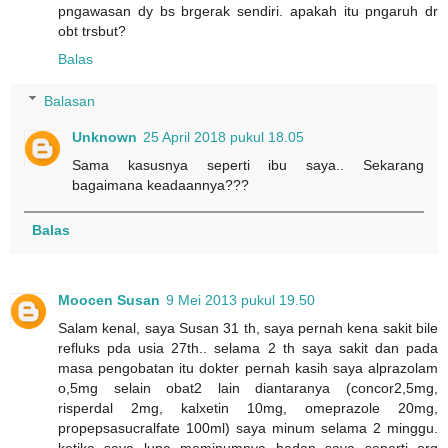
pngawasan dy bs brgerak sendiri. apakah itu pngaruh dr
obt trsbut?
Balas
Balasan
Unknown
25 April 2018 pukul 18.05
Sama kasusnya seperti ibu saya.. Sekarang
bagaimana keadaannya???
Balas
Moocen Susan
9 Mei 2013 pukul 19.50
Salam kenal, saya Susan 31 th, saya pernah kena sakit bile
refluks pda usia 27th.. selama 2 th saya sakit dan pada
masa pengobatan itu dokter pernah kasih saya alprazolam
o,5mg selain obat2 lain diantaranya (concor2,5mg,
risperdal 2mg, kalxetin 10mg, omeprazole 20mg,
propepsasucralfate 100ml) saya minum selama 2 minggu.
ketika saya lupa meminumnya badan saya seperti org