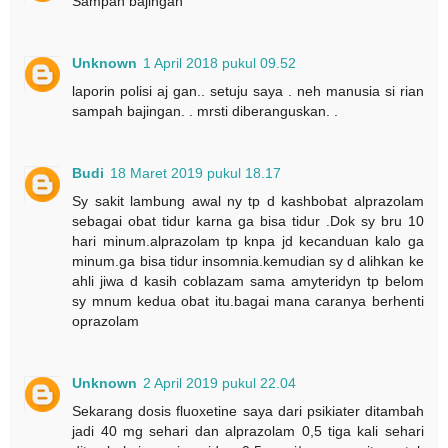
Sampah bajingan
Unknown
1 April 2018 pukul 09.52
laporin polisi aj gan.. setuju saya . neh manusia si rian
sampah bajingan. . mrsti diberanguskan. .
Budi
18 Maret 2019 pukul 18.17
Sy sakit lambung awal ny tp d kashbobat alprazolam
sebagai obat tidur karna ga bisa tidur .Dok sy bru 10
hari minum.alprazolam tp knpa jd kecanduan kalo ga
minum.ga bisa tidur insomnia.kemudian sy d alihkan ke
ahli jiwa d kasih coblazam sama amyteridyn tp belom
sy mnum kedua obat itu.bagai mana caranya berhenti
oprazolam
Unknown
2 April 2019 pukul 22.04
Sekarang dosis fluoxetine saya dari psikiater ditambah
jadi 40 mg sehari dan alprazolam 0,5 tiga kali sehari