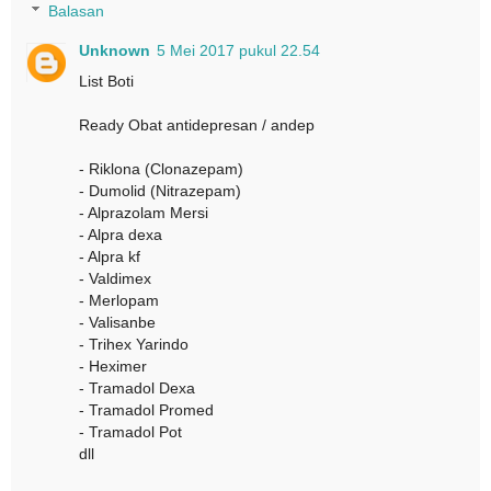
Balasan
Unknown
5 Mei 2017 pukul 22.54
List Boti
Ready Obat antidepresan / andep
- Riklona (Clonazepam)
- Dumolid (Nitrazepam)
- Alprazolam Mersi
- Alpra dexa
- Alpra kf
- Valdimex
- Merlopam
- Valisanbe
- Trihex Yarindo
- Heximer
- Tramadol Dexa
- Tramadol Promed
- Tramadol Pot
dll