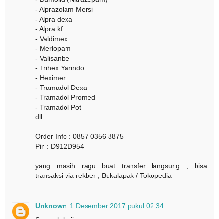
- Alprazolam Mersi
- Alpra dexa
- Alpra kf
- Valdimex
- Merlopam
- Valisanbe
- Trihex Yarindo
- Heximer
- Tramadol Dexa
- Tramadol Promed
- Tramadol Pot
dll
Order Info : 0857 0356 8875
Pin : D912D954
yang masih ragu buat transfer langsung , bisa
transaksi via rekber , Bukalapak / Tokopedia
Unknown
1 Desember 2017 pukul 02.34