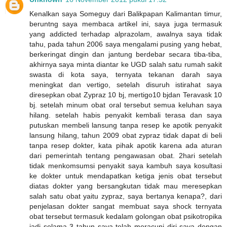
Kenalkan saya Someguy dari Balikpapan Kalimantan timur,
beruntng saya membaca artikel ini, saya juga termasuk
yang addicted terhadap alprazolam, awalnya saya tidak
tahu, pada tahun 2006 saya mengalami pusing yang hebat,
berkeringat dingin dan jantung berdebar secara tiba-tiba,
akhirnya saya minta diantar ke UGD salah satu rumah sakit
swasta di kota saya, ternyata tekanan darah saya
meningkat dan vertigo, setelah disuruh istirahat saya
diresepkan obat Zypraz 10 bj, mertigo10 bjdan Teravask 10
bj. setelah minum obat oral tersebut semua keluhan saya
hilang. setelah habis penyakit kembali terasa dan saya
putuskan membeli lansung tanpa resep ke apotik penyakit
lansung hilang, tahun 2009 obat zypraz tidak dapat di beli
tanpa resep dokter, kata pihak apotik karena ada aturan
dari pemerintah tentang pengawasan obat. 2hari setelah
tidak menkomsumsi penyakit saya kambuh saya kosultasi
ke dokter untuk mendapatkan ketiga jenis obat tersebut
diatas dokter yang bersangkutan tidak mau meresepkan
salah satu obat yaitu zypraz, saya bertanya kenapa?, dari
penjelasan dokter sangat membuat saya shock ternyata
obat tersebut termasuk kedalam golongan obat psikotropika
jadi selama 3 tahun saya telah meracuni diri saya dengan