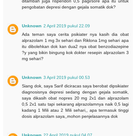
ditambah juga risperidon 0,5 pagi/sore apa itu untuk
pengobatan depresi dengan gejala somatik dok?
Unknown
2 April 2019 pukul 22.09
Ada teman saya cerita psikiater nya kasih dia obat
alprazolam 1 mg 3x sehari dan Riklona 1mg sehari apa
itu dibolehkan dok kan dua2 nya obat benzodiazepine
?y yang bikin bingung kok dokter resepin alprazolam 3
mg sehari?
Unknown
3 April 2019 pukul 00.53
Siang dok, saya Sarif diciracas saya berobat dipsikiater
diagnosisnya depresi sedang dengan gejala somatik,
saya dikasih obat nopres 20 mg 2x1 dan alprazolam
0,5 2x1 satu tapi sekarang alprazolamnya naik 0,5 lagi
kadang 1 Mili atau 2 Mili sehari,, apa termasuk tinggi
dosis alprazolam saya,,mohon penjelasannya dok
Unknown
22 April 2019 pukul 04.07