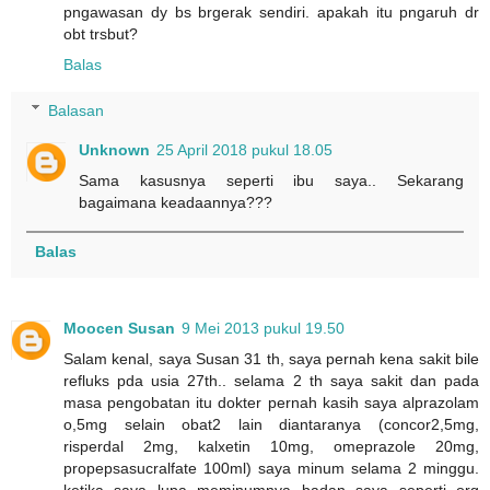
pngawasan dy bs brgerak sendiri. apakah itu pngaruh dr
obt trsbut?
Balas
Balasan
Unknown
25 April 2018 pukul 18.05
Sama kasusnya seperti ibu saya.. Sekarang
bagaimana keadaannya???
Balas
Moocen Susan
9 Mei 2013 pukul 19.50
Salam kenal, saya Susan 31 th, saya pernah kena sakit bile
refluks pda usia 27th.. selama 2 th saya sakit dan pada
masa pengobatan itu dokter pernah kasih saya alprazolam
o,5mg selain obat2 lain diantaranya (concor2,5mg,
risperdal 2mg, kalxetin 10mg, omeprazole 20mg,
propepsasucralfate 100ml) saya minum selama 2 minggu.
ketika saya lupa meminumnya badan saya seperti org