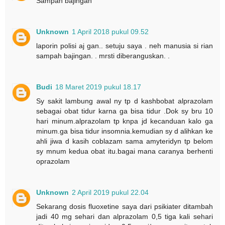
Sampah bajingan
Unknown
1 April 2018 pukul 09.52
laporin polisi aj gan.. setuju saya . neh manusia si rian
sampah bajingan. . mrsti diberanguskan. .
Budi
18 Maret 2019 pukul 18.17
Sy sakit lambung awal ny tp d kashbobat alprazolam
sebagai obat tidur karna ga bisa tidur .Dok sy bru 10
hari minum.alprazolam tp knpa jd kecanduan kalo ga
minum.ga bisa tidur insomnia.kemudian sy d alihkan ke
ahli jiwa d kasih coblazam sama amyteridyn tp belom
sy mnum kedua obat itu.bagai mana caranya berhenti
oprazolam
Unknown
2 April 2019 pukul 22.04
Sekarang dosis fluoxetine saya dari psikiater ditambah
jadi 40 mg sehari dan alprazolam 0,5 tiga kali sehari