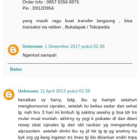
Order Info : 0857 0356 8875
Pin : D912D954
yang masih ragu buat transfer langsung , bisa
transaksi via rekber , Bukalapak / Tokopedia
Unknown
1 Desember 2017 pukul 02.35
Ngentod sampah
Balas
Unknown
11 April 2013 pukul 02.08
kenalkan sy harry, bdg. ibu sy hampir setahun
mengkonsumsi cipralex, setelah itu beliau sadar dan sehat
lg. nah bru 3 hari ini kmbuh lg sakitny awalny g bsa tdr trs
mulai mual muntah. akhirny sy prgi k psikater dl dan dberi
resep obat cipralex lg dan obt racikan yg mengandung
alprazolam. setelah dmkn ibu sy jd tdr lg tp yg anehny ko
kyk org yg ilang ingatan trs lmes tp klo dbiarkan sndiri tnpa