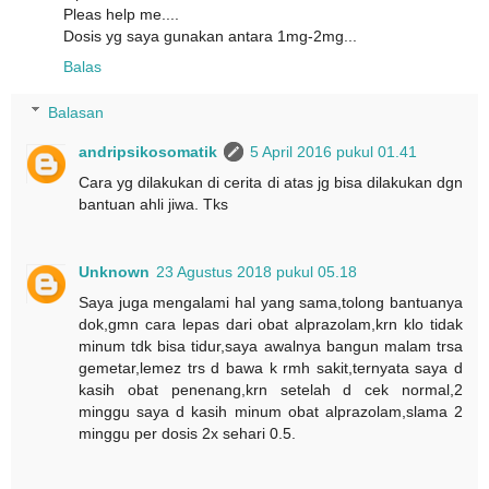
Pleas help me....
Dosis yg saya gunakan antara 1mg-2mg...
Balas
Balasan
andripsikosomatik
5 April 2016 pukul 01.41
Cara yg dilakukan di cerita di atas jg bisa dilakukan dgn
bantuan ahli jiwa. Tks
Unknown
23 Agustus 2018 pukul 05.18
Saya juga mengalami hal yang sama,tolong bantuanya
dok,gmn cara lepas dari obat alprazolam,krn klo tidak
minum tdk bisa tidur,saya awalnya bangun malam trsa
gemetar,lemez trs d bawa k rmh sakit,ternyata saya d
kasih obat penenang,krn setelah d cek normal,2
minggu saya d kasih minum obat alprazolam,slama 2
minggu per dosis 2x sehari 0.5.