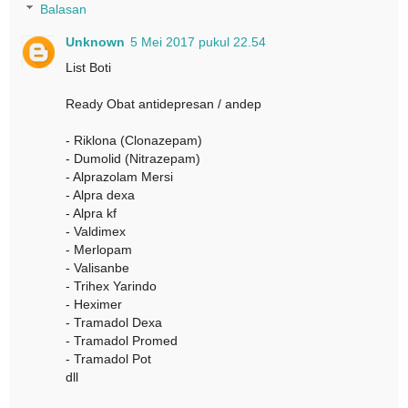
Balasan
Unknown
5 Mei 2017 pukul 22.54
List Boti
Ready Obat antidepresan / andep
- Riklona (Clonazepam)
- Dumolid (Nitrazepam)
- Alprazolam Mersi
- Alpra dexa
- Alpra kf
- Valdimex
- Merlopam
- Valisanbe
- Trihex Yarindo
- Heximer
- Tramadol Dexa
- Tramadol Promed
- Tramadol Pot
dll