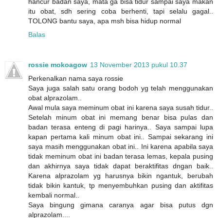
hancur badan saya, mata ga bisa tidur sampai saya makan
itu obat, sdh sering coba berhenti, tapi selalu gagal..
TOLONG bantu saya, apa msh bisa hidup normal
Balas
rossie mokoagow
13 November 2013 pukul 10.37
Perkenalkan nama saya rossie
Saya juga salah satu orang bodoh yg telah menggunakan
obat alprazolam..
Awal mula saya meminum obat ini karena saya susah tidur..
Setelah minum obat ini memang benar bisa pulas dan
badan terasa enteng di pagi harinya.. Saya sampai lupa
kapan pertama kali minum obat ini.. Sampai sekarang ini
saya masih menggunakan obat ini.. Ini karena apabila saya
tidak meminum obat ini badan terasa lemas, kepala pusing
dan akhirnya saya tidak dapat beraktifitas dngan baik..
Karena alprazolam yg harusnya bikin ngantuk, berubah
tidak bikin kantuk, tp menyembuhkan pusing dan aktifitas
kembali normal..
Saya bingung gimana caranya agar bisa putus dgn
alprazolam....