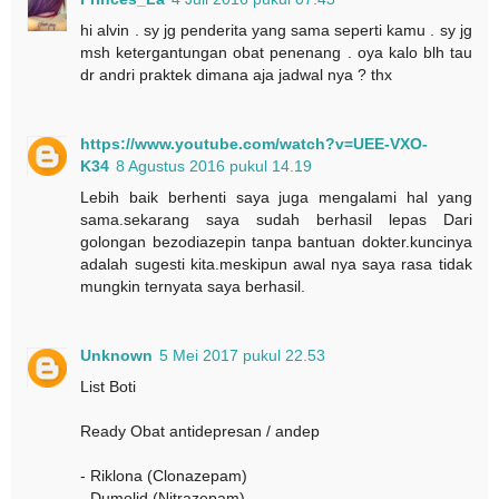
hi alvin . sy jg penderita yang sama seperti kamu . sy jg
msh ketergantungan obat penenang . oya kalo blh tau
dr andri praktek dimana aja jadwal nya ? thx
https://www.youtube.com/watch?v=UEE-VXO-
K34
8 Agustus 2016 pukul 14.19
Lebih baik berhenti saya juga mengalami hal yang
sama.sekarang saya sudah berhasil lepas Dari
golongan bezodiazepin tanpa bantuan dokter.kuncinya
adalah sugesti kita.meskipun awal nya saya rasa tidak
mungkin ternyata saya berhasil.
Unknown
5 Mei 2017 pukul 22.53
List Boti
Ready Obat antidepresan / andep
- Riklona (Clonazepam)
- Dumolid (Nitrazepam)