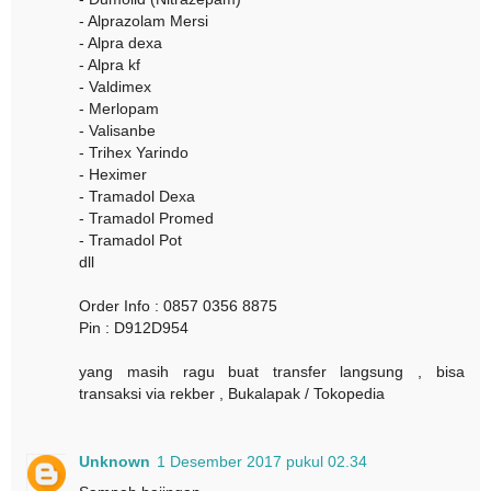
- Alprazolam Mersi
- Alpra dexa
- Alpra kf
- Valdimex
- Merlopam
- Valisanbe
- Trihex Yarindo
- Heximer
- Tramadol Dexa
- Tramadol Promed
- Tramadol Pot
dll
Order Info : 0857 0356 8875
Pin : D912D954
yang masih ragu buat transfer langsung , bisa
transaksi via rekber , Bukalapak / Tokopedia
Unknown
1 Desember 2017 pukul 02.34