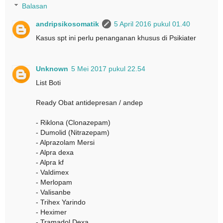
Balasan
andripsikosomatik
5 April 2016 pukul 01.40
Kasus spt ini perlu penanganan khusus di Psikiater
Unknown
5 Mei 2017 pukul 22.54
List Boti
Ready Obat antidepresan / andep
- Riklona (Clonazepam)
- Dumolid (Nitrazepam)
- Alprazolam Mersi
- Alpra dexa
- Alpra kf
- Valdimex
- Merlopam
- Valisanbe
- Trihex Yarindo
- Heximer
- Tramadol Dexa