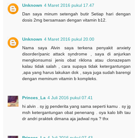
Unknown
4 Maret 2016 pukul 17.47
Dan saya minum setengah butir Setiap hari dengan
dosis 2mg bersamaan dengan vitamin b12.
Unknown
4 Maret 2016 pukul 20.00
Nama saya Alvin saya terkena penyakit anxiety
disorder/panic attack syndrome , saya di anjurkan
mengkonsumsi jenis obat riklona atau clonazepam
kalau tidak salah , cara supaya tidak ketergantungan
,apa yang harus lakukan dok , saya juga sudah barengi
dengan meminum vitamin b kompleks.
Princes_La
4 Juli 2016 pukul 07.41
hi alvin . sy jg penderita yang sama seperti kamu . sy jg
msh ketergantungan obat penenang . oya kalo blh tau
dr andri praktek dimana aja jadwal nya ? thx
Princes_La
4 Juli 2016 pukul 07.43