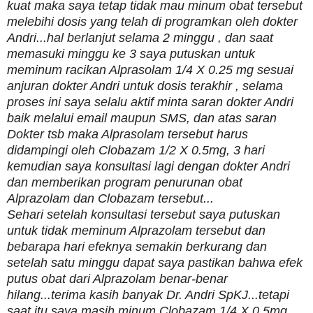
kuat maka saya tetap tidak mau minum obat tersebut
melebihi dosis yang telah di programkan oleh dokter
Andri...hal berlanjut selama 2 minggu , dan saat
memasuki minggu ke 3 saya putuskan untuk
meminum racikan Alprasolam 1/4 X 0.25 mg sesuai
anjuran dokter Andri untuk dosis terakhir , selama
proses ini saya selalu aktif minta saran dokter Andri
baik melalui email maupun SMS, dan atas saran
Dokter tsb maka Alprasolam tersebut harus
didampingi oleh Clobazam 1/2 X 0.5mg, 3 hari
kemudian saya konsultasi lagi dengan dokter Andri
dan memberikan program penurunan obat
Alprazolam dan Clobazam tersebut...
Sehari setelah konsultasi tersebut saya putuskan
untuk tidak meminum Alprazolam tersebut dan
bebarapa hari efeknya semakin berkurang dan
setelah satu minggu dapat saya pastikan bahwa efek
putus obat dari Alprazolam benar-benar
hilang...terima kasih banyak Dr. Andri SpKJ...tetapi
saat itu saya masih minum Clobazam 1/4 X 0.5mg,