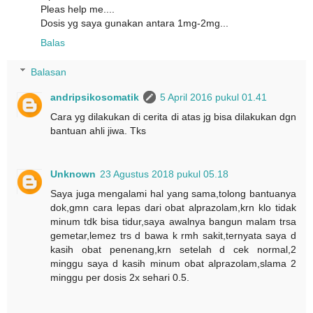
Pleas help me....
Dosis yg saya gunakan antara 1mg-2mg...
Balas
Balasan
andripsikosomatik
5 April 2016 pukul 01.41
Cara yg dilakukan di cerita di atas jg bisa dilakukan dgn
bantuan ahli jiwa. Tks
Unknown
23 Agustus 2018 pukul 05.18
Saya juga mengalami hal yang sama,tolong bantuanya
dok,gmn cara lepas dari obat alprazolam,krn klo tidak
minum tdk bisa tidur,saya awalnya bangun malam trsa
gemetar,lemez trs d bawa k rmh sakit,ternyata saya d
kasih obat penenang,krn setelah d cek normal,2
minggu saya d kasih minum obat alprazolam,slama 2
minggu per dosis 2x sehari 0.5.