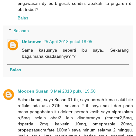
pngawasan dy bs brgerak sendiri. apakah itu pngaruh dr
obt trsbut?
Balas
Balasan
Unknown
25 April 2018 pukul 18.05
Sama kasusnya seperti ibu saya.. Sekarang
bagaimana keadaannya???
Balas
Moocen Susan
9 Mei 2013 pukul 19.50
Salam kenal, saya Susan 31 th, saya pernah kena sakit bile
refluks pda usia 27th.. selama 2 th saya sakit dan pada
masa pengobatan itu dokter pernah kasih saya alprazolam
o,5mg selain obat2 lain diantaranya (concor2,5mg,
risperdal 2mg, kalxetin 10mg, omeprazole 20mg,
propepsasucralfate 100ml) saya minum selama 2 minggu.
ketika saya lupa meminumnya badan saya seperti org