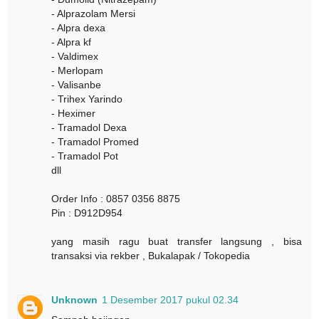
- Alprazolam Mersi
- Alpra dexa
- Alpra kf
- Valdimex
- Merlopam
- Valisanbe
- Trihex Yarindo
- Heximer
- Tramadol Dexa
- Tramadol Promed
- Tramadol Pot
dll
Order Info : 0857 0356 8875
Pin : D912D954
yang masih ragu buat transfer langsung , bisa
transaksi via rekber , Bukalapak / Tokopedia
Unknown
1 Desember 2017 pukul 02.34