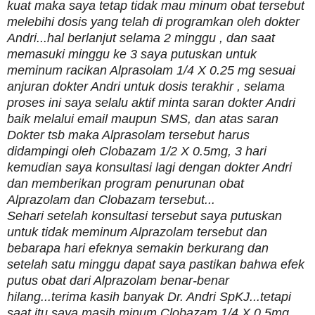
kuat maka saya tetap tidak mau minum obat tersebut
melebihi dosis yang telah di programkan oleh dokter
Andri...hal berlanjut selama 2 minggu , dan saat
memasuki minggu ke 3 saya putuskan untuk
meminum racikan Alprasolam 1/4 X 0.25 mg sesuai
anjuran dokter Andri untuk dosis terakhir , selama
proses ini saya selalu aktif minta saran dokter Andri
baik melalui email maupun SMS, dan atas saran
Dokter tsb maka Alprasolam tersebut harus
didampingi oleh Clobazam 1/2 X 0.5mg, 3 hari
kemudian saya konsultasi lagi dengan dokter Andri
dan memberikan program penurunan obat
Alprazolam dan Clobazam tersebut...
Sehari setelah konsultasi tersebut saya putuskan
untuk tidak meminum Alprazolam tersebut dan
bebarapa hari efeknya semakin berkurang dan
setelah satu minggu dapat saya pastikan bahwa efek
putus obat dari Alprazolam benar-benar
hilang...terima kasih banyak Dr. Andri SpKJ...tetapi
saat itu saya masih minum Clobazam 1/4 X 0.5mg,