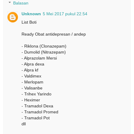
Balasan
Unknown
5 Mei 2017 pukul 22.54
List Boti
Ready Obat antidepresan / andep
- Riklona (Clonazepam)
- Dumolid (Nitrazepam)
- Alprazolam Mersi
- Alpra dexa
- Alpra kf
- Valdimex
- Merlopam
- Valisanbe
- Trihex Yarindo
- Heximer
- Tramadol Dexa
- Tramadol Promed
- Tramadol Pot
dll