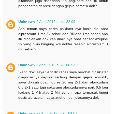
ditambah juga risperidon 0,5 pagi/sore apa itu untuk
pengobatan depresi dengan gejala somatik dok?
Unknown
2 April 2019 pukul 22.09
Ada teman saya cerita psikiater nya kasih dia obat
alprazolam 1 mg 3x sehari dan Riklona 1mg sehari apa
itu dibolehkan dok kan dua2 nya obat benzodiazepine
?y yang bikin bingung kok dokter resepin alprazolam 3
mg sehari?
Unknown
3 April 2019 pukul 00.53
Siang dok, saya Sarif diciracas saya berobat dipsikiater
diagnosisnya depresi sedang dengan gejala somatik,
saya dikasih obat nopres 20 mg 2x1 dan alprazolam
0,5 2x1 satu tapi sekarang alprazolamnya naik 0,5 lagi
kadang 1 Mili atau 2 Mili sehari,, apa termasuk tinggi
dosis alprazolam saya,,mohon penjelasannya dok
Unknown
22 April 2019 pukul 04.07