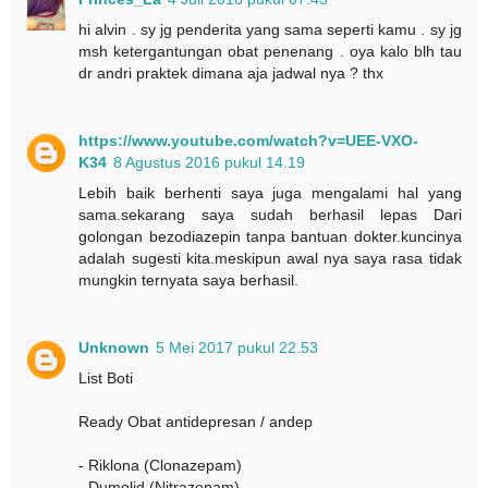
hi alvin . sy jg penderita yang sama seperti kamu . sy jg
msh ketergantungan obat penenang . oya kalo blh tau
dr andri praktek dimana aja jadwal nya ? thx
https://www.youtube.com/watch?v=UEE-VXO-
K34
8 Agustus 2016 pukul 14.19
Lebih baik berhenti saya juga mengalami hal yang
sama.sekarang saya sudah berhasil lepas Dari
golongan bezodiazepin tanpa bantuan dokter.kuncinya
adalah sugesti kita.meskipun awal nya saya rasa tidak
mungkin ternyata saya berhasil.
Unknown
5 Mei 2017 pukul 22.53
List Boti
Ready Obat antidepresan / andep
- Riklona (Clonazepam)
- Dumolid (Nitrazepam)