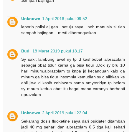
Sampah bajingan
Unknown
1 April 2018 pukul 09.52
laporin polisi aj gan.. setuju saya . neh manusia si rian
sampah bajingan. . mrsti diberanguskan. .
Budi
18 Maret 2019 pukul 18.17
Sy sakit lambung awal ny tp d kashbobat alprazolam
sebagai obat tidur karna ga bisa tidur .Dok sy bru 10
hari minum.alprazolam tp knpa jd kecanduan kalo ga
minum.ga bisa tidur insomnia.kemudian sy d alihkan ke
ahli jiwa d kasih coblazam sama amyteridyn tp belom
sy mnum kedua obat itu.bagai mana caranya berhenti
oprazolam
Unknown
2 April 2019 pukul 22.04
Sekarang dosis fluoxetine saya dari psikiater ditambah
jadi 40 mg sehari dan alprazolam 0,5 tiga kali sehari