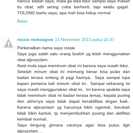
hancur badan saya, mata ga bisa tidur sampai saya makan
itu obat, sdh sering coba berhenti, tapi selalu gagal..
TOLONG bantu saya, apa msh bisa hidup normal
Balas
rossie mokoagow
13 November 2013 pukul 10.37
Perkenalkan nama saya rossie
Saya juga salah satu orang bodoh yg telah menggunakan
obat alprazolam..
Awal mula saya meminum obat ini karena saya susah tidur..
Setelah minum obat ini memang benar bisa pulas dan
badan terasa enteng di pagi harinya.. Saya sampai lupa
kapan pertama kali minum obat ini.. Sampai sekarang ini
saya masih menggunakan obat ini.. Ini karena apabila saya
tidak meminum obat ini badan terasa lemas, kepala pusing
dan akhirnya saya tidak dapat beraktifitas dngan baik..
Karena alprazolam yg harusnya bikin ngantuk, berubah
tidak bikin kantuk, tp menyembuhkan pusing dan aktifitas
kembali normal..
Saya bingung gimana caranya agar bisa putus dgn
alprazolam....