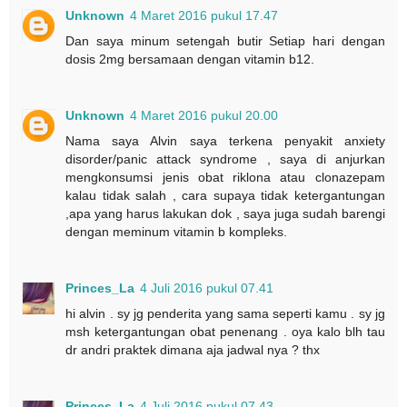
Unknown
4 Maret 2016 pukul 17.47
Dan saya minum setengah butir Setiap hari dengan
dosis 2mg bersamaan dengan vitamin b12.
Unknown
4 Maret 2016 pukul 20.00
Nama saya Alvin saya terkena penyakit anxiety
disorder/panic attack syndrome , saya di anjurkan
mengkonsumsi jenis obat riklona atau clonazepam
kalau tidak salah , cara supaya tidak ketergantungan
,apa yang harus lakukan dok , saya juga sudah barengi
dengan meminum vitamin b kompleks.
Princes_La
4 Juli 2016 pukul 07.41
hi alvin . sy jg penderita yang sama seperti kamu . sy jg
msh ketergantungan obat penenang . oya kalo blh tau
dr andri praktek dimana aja jadwal nya ? thx
Princes_La
4 Juli 2016 pukul 07.43