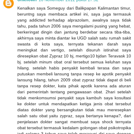
Kenalkan saya Someguy dari Balikpapan Kalimantan timur,
beruntng saya membaca artikel ini, saya juga termasuk
yang addicted terhadap alprazolam, awalnya saya tidak
tahu, pada tahun 2006 saya mengalami pusing yang hebat,
berkeringat dingin dan jantung berdebar secara tiba-tiba,
akhirnya saya minta diantar ke UGD salah satu rumah sakit
swasta di kota saya, ternyata tekanan darah saya
meningkat dan vertigo, setelah disuruh istirahat saya
diresepkan obat Zypraz 10 bj, mertigo10 bjdan Teravask 10
bj. setelah minum obat oral tersebut semua keluhan saya
hilang. setelah habis penyakit kembali terasa dan saya
putuskan membeli lansung tanpa resep ke apotik penyakit
lansung hilang, tahun 2009 obat zypraz tidak dapat di beli
tanpa resep dokter, kata pihak apotik karena ada aturan
dari pemerintah tentang pengawasan obat. 2hari setelah
tidak menkomsumsi penyakit saya kambuh saya kosultasi
ke dokter untuk mendapatkan ketiga jenis obat tersebut
diatas dokter yang bersangkutan tidak mau meresepkan
salah satu obat yaitu zypraz, saya bertanya kenapa?, dari
penjelasan dokter sangat membuat saya shock ternyata
obat tersebut termasuk kedalam golongan obat psikotropika
jadi selama 3 tahun saya telah meracuni diri saya dengan