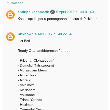
Balasan
andripsikosomatik
5 April 2016 pukul 01.40
Kasus spt ini perlu penanganan khusus di Psikiater
Unknown
5 Mei 2017 pukul 22.54
List Boti
Ready Obat antidepresan / andep
- Riklona (Clonazepam)
- Dumolid (Nitrazepam)
- Alprazolam Mersi
- Alpra dexa
- Alpra kf
- Valdimex
- Merlopam
- Valisanbe
- Trihex Yarindo
- Heximer
- Tramadol Dexa