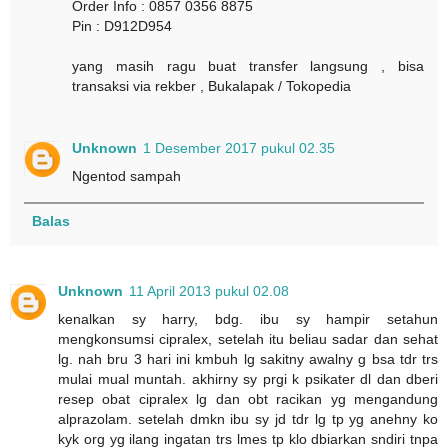
Order Info : 0857 0356 8875
Pin : D912D954
yang masih ragu buat transfer langsung , bisa
transaksi via rekber , Bukalapak / Tokopedia
Unknown
1 Desember 2017 pukul 02.35
Ngentod sampah
Balas
Unknown
11 April 2013 pukul 02.08
kenalkan sy harry, bdg. ibu sy hampir setahun
mengkonsumsi cipralex, setelah itu beliau sadar dan sehat
lg. nah bru 3 hari ini kmbuh lg sakitny awalny g bsa tdr trs
mulai mual muntah. akhirny sy prgi k psikater dl dan dberi
resep obat cipralex lg dan obt racikan yg mengandung
alprazolam. setelah dmkn ibu sy jd tdr lg tp yg anehny ko
kyk org yg ilang ingatan trs lmes tp klo dbiarkan sndiri tnpa