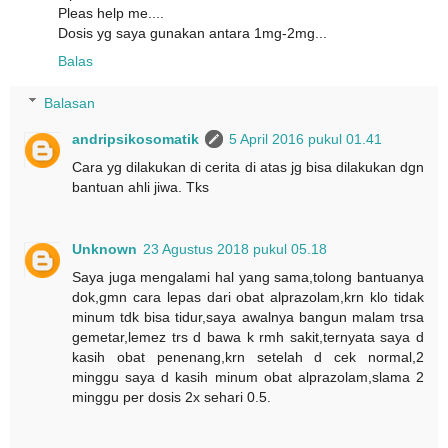
Pleas help me....
Dosis yg saya gunakan antara 1mg-2mg...
Balas
Balasan
andripsikosomatik
5 April 2016 pukul 01.41
Cara yg dilakukan di cerita di atas jg bisa dilakukan dgn
bantuan ahli jiwa. Tks
Unknown
23 Agustus 2018 pukul 05.18
Saya juga mengalami hal yang sama,tolong bantuanya
dok,gmn cara lepas dari obat alprazolam,krn klo tidak
minum tdk bisa tidur,saya awalnya bangun malam trsa
gemetar,lemez trs d bawa k rmh sakit,ternyata saya d
kasih obat penenang,krn setelah d cek normal,2
minggu saya d kasih minum obat alprazolam,slama 2
minggu per dosis 2x sehari 0.5.