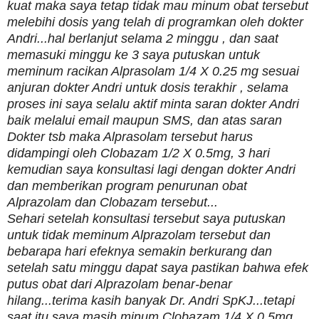
kuat maka saya tetap tidak mau minum obat tersebut
melebihi dosis yang telah di programkan oleh dokter
Andri...hal berlanjut selama 2 minggu , dan saat
memasuki minggu ke 3 saya putuskan untuk
meminum racikan Alprasolam 1/4 X 0.25 mg sesuai
anjuran dokter Andri untuk dosis terakhir , selama
proses ini saya selalu aktif minta saran dokter Andri
baik melalui email maupun SMS, dan atas saran
Dokter tsb maka Alprasolam tersebut harus
didampingi oleh Clobazam 1/2 X 0.5mg, 3 hari
kemudian saya konsultasi lagi dengan dokter Andri
dan memberikan program penurunan obat
Alprazolam dan Clobazam tersebut...
Sehari setelah konsultasi tersebut saya putuskan
untuk tidak meminum Alprazolam tersebut dan
bebarapa hari efeknya semakin berkurang dan
setelah satu minggu dapat saya pastikan bahwa efek
putus obat dari Alprazolam benar-benar
hilang...terima kasih banyak Dr. Andri SpKJ...tetapi
saat itu saya masih minum Clobazam 1/4 X 0.5mg,