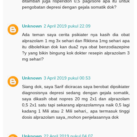
ditambah juga risperidon 0,5 pagi/sore apa itu untuk
pengobatan depresi dengan gejala somatik dok?
Unknown
2 April 2019 pukul 22.09
Ada teman saya cerita psikiater nya kasih dia obat
alprazolam 1 mg 3x sehari dan Riklona 1mg sehari apa
itu dibolehkan dok kan dua2 nya obat benzodiazepine
?y yang bikin bingung kok dokter resepin alprazolam 3
mg sehari?
Unknown
3 April 2019 pukul 00.53
Siang dok, saya Sarif diciracas saya berobat dipsikiater
diagnosisnya depresi sedang dengan gejala somatik,
saya dikasih obat nopres 20 mg 2x1 dan alprazolam
0,5 2x1 satu tapi sekarang alprazolamnya naik 0,5 lagi
kadang 1 Mili atau 2 Mili sehari,, apa termasuk tinggi
dosis alprazolam saya,,mohon penjelasannya dok
Unknown
22 April 2019 pukul 04.07