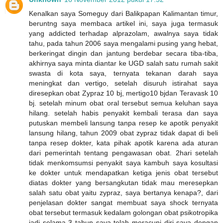
Kenalkan saya Someguy dari Balikpapan Kalimantan timur,
beruntng saya membaca artikel ini, saya juga termasuk
yang addicted terhadap alprazolam, awalnya saya tidak
tahu, pada tahun 2006 saya mengalami pusing yang hebat,
berkeringat dingin dan jantung berdebar secara tiba-tiba,
akhirnya saya minta diantar ke UGD salah satu rumah sakit
swasta di kota saya, ternyata tekanan darah saya
meningkat dan vertigo, setelah disuruh istirahat saya
diresepkan obat Zypraz 10 bj, mertigo10 bjdan Teravask 10
bj. setelah minum obat oral tersebut semua keluhan saya
hilang. setelah habis penyakit kembali terasa dan saya
putuskan membeli lansung tanpa resep ke apotik penyakit
lansung hilang, tahun 2009 obat zypraz tidak dapat di beli
tanpa resep dokter, kata pihak apotik karena ada aturan
dari pemerintah tentang pengawasan obat. 2hari setelah
tidak menkomsumsi penyakit saya kambuh saya kosultasi
ke dokter untuk mendapatkan ketiga jenis obat tersebut
diatas dokter yang bersangkutan tidak mau meresepkan
salah satu obat yaitu zypraz, saya bertanya kenapa?, dari
penjelasan dokter sangat membuat saya shock ternyata
obat tersebut termasuk kedalam golongan obat psikotropika
jadi selama 3 tahun saya telah meracuni diri saya dengan