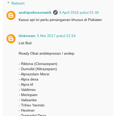
Balasan
andripsikosomatik
5 April 2016 pukul 01.40
Kasus spt ini perlu penanganan khusus di Psikiater
Unknown
5 Mei 2017 pukul 22.54
List Boti
Ready Obat antidepresan / andep
- Riklona (Clonazepam)
- Dumolid (Nitrazepam)
- Alprazolam Mersi
- Alpra dexa
- Alpra kf
- Valdimex
- Merlopam
- Valisanbe
- Trihex Yarindo
- Heximer
- Tramadol Dexa