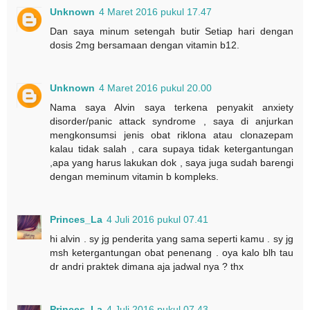
Unknown
4 Maret 2016 pukul 17.47
Dan saya minum setengah butir Setiap hari dengan
dosis 2mg bersamaan dengan vitamin b12.
Unknown
4 Maret 2016 pukul 20.00
Nama saya Alvin saya terkena penyakit anxiety
disorder/panic attack syndrome , saya di anjurkan
mengkonsumsi jenis obat riklona atau clonazepam
kalau tidak salah , cara supaya tidak ketergantungan
,apa yang harus lakukan dok , saya juga sudah barengi
dengan meminum vitamin b kompleks.
Princes_La
4 Juli 2016 pukul 07.41
hi alvin . sy jg penderita yang sama seperti kamu . sy jg
msh ketergantungan obat penenang . oya kalo blh tau
dr andri praktek dimana aja jadwal nya ? thx
Princes_La
4 Juli 2016 pukul 07.43