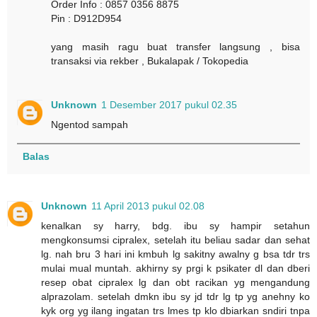
Order Info : 0857 0356 8875
Pin : D912D954
yang masih ragu buat transfer langsung , bisa
transaksi via rekber , Bukalapak / Tokopedia
Unknown
1 Desember 2017 pukul 02.35
Ngentod sampah
Balas
Unknown
11 April 2013 pukul 02.08
kenalkan sy harry, bdg. ibu sy hampir setahun
mengkonsumsi cipralex, setelah itu beliau sadar dan sehat
lg. nah bru 3 hari ini kmbuh lg sakitny awalny g bsa tdr trs
mulai mual muntah. akhirny sy prgi k psikater dl dan dberi
resep obat cipralex lg dan obt racikan yg mengandung
alprazolam. setelah dmkn ibu sy jd tdr lg tp yg anehny ko
kyk org yg ilang ingatan trs lmes tp klo dbiarkan sndiri tnpa