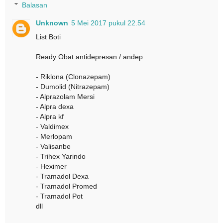
Balasan
Unknown
5 Mei 2017 pukul 22.54
List Boti
Ready Obat antidepresan / andep
- Riklona (Clonazepam)
- Dumolid (Nitrazepam)
- Alprazolam Mersi
- Alpra dexa
- Alpra kf
- Valdimex
- Merlopam
- Valisanbe
- Trihex Yarindo
- Heximer
- Tramadol Dexa
- Tramadol Promed
- Tramadol Pot
dll