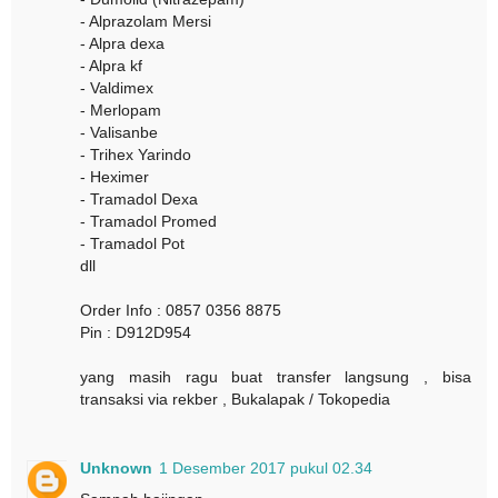
- Alprazolam Mersi
- Alpra dexa
- Alpra kf
- Valdimex
- Merlopam
- Valisanbe
- Trihex Yarindo
- Heximer
- Tramadol Dexa
- Tramadol Promed
- Tramadol Pot
dll
Order Info : 0857 0356 8875
Pin : D912D954
yang masih ragu buat transfer langsung , bisa
transaksi via rekber , Bukalapak / Tokopedia
Unknown
1 Desember 2017 pukul 02.34