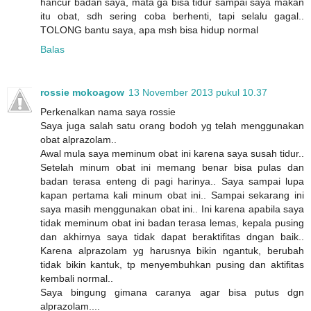
hancur badan saya, mata ga bisa tidur sampai saya makan
itu obat, sdh sering coba berhenti, tapi selalu gagal..
TOLONG bantu saya, apa msh bisa hidup normal
Balas
rossie mokoagow
13 November 2013 pukul 10.37
Perkenalkan nama saya rossie
Saya juga salah satu orang bodoh yg telah menggunakan
obat alprazolam..
Awal mula saya meminum obat ini karena saya susah tidur..
Setelah minum obat ini memang benar bisa pulas dan
badan terasa enteng di pagi harinya.. Saya sampai lupa
kapan pertama kali minum obat ini.. Sampai sekarang ini
saya masih menggunakan obat ini.. Ini karena apabila saya
tidak meminum obat ini badan terasa lemas, kepala pusing
dan akhirnya saya tidak dapat beraktifitas dngan baik..
Karena alprazolam yg harusnya bikin ngantuk, berubah
tidak bikin kantuk, tp menyembuhkan pusing dan aktifitas
kembali normal..
Saya bingung gimana caranya agar bisa putus dgn
alprazolam....