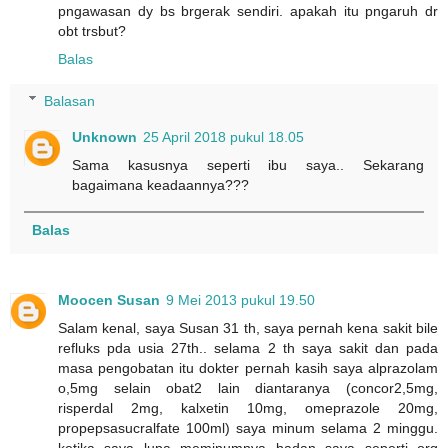
pngawasan dy bs brgerak sendiri. apakah itu pngaruh dr
obt trsbut?
Balas
Balasan
Unknown
25 April 2018 pukul 18.05
Sama kasusnya seperti ibu saya.. Sekarang
bagaimana keadaannya???
Balas
Moocen Susan
9 Mei 2013 pukul 19.50
Salam kenal, saya Susan 31 th, saya pernah kena sakit bile
refluks pda usia 27th.. selama 2 th saya sakit dan pada
masa pengobatan itu dokter pernah kasih saya alprazolam
o,5mg selain obat2 lain diantaranya (concor2,5mg,
risperdal 2mg, kalxetin 10mg, omeprazole 20mg,
propepsasucralfate 100ml) saya minum selama 2 minggu.
ketika saya lupa meminumnya badan saya seperti org