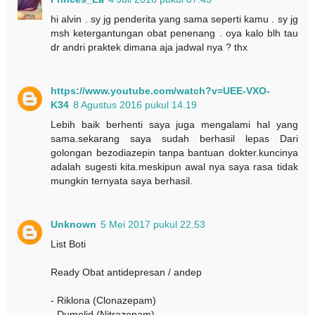
hi alvin . sy jg penderita yang sama seperti kamu . sy jg
msh ketergantungan obat penenang . oya kalo blh tau
dr andri praktek dimana aja jadwal nya ? thx
https://www.youtube.com/watch?v=UEE-VXO-
K34
8 Agustus 2016 pukul 14.19
Lebih baik berhenti saya juga mengalami hal yang
sama.sekarang saya sudah berhasil lepas Dari
golongan bezodiazepin tanpa bantuan dokter.kuncinya
adalah sugesti kita.meskipun awal nya saya rasa tidak
mungkin ternyata saya berhasil.
Unknown
5 Mei 2017 pukul 22.53
List Boti
Ready Obat antidepresan / andep
- Riklona (Clonazepam)
- Dumolid (Nitrazepam)