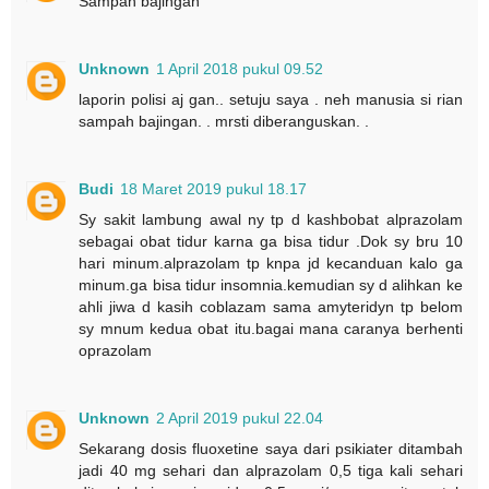
Sampah bajingan
Unknown
1 April 2018 pukul 09.52
laporin polisi aj gan.. setuju saya . neh manusia si rian
sampah bajingan. . mrsti diberanguskan. .
Budi
18 Maret 2019 pukul 18.17
Sy sakit lambung awal ny tp d kashbobat alprazolam
sebagai obat tidur karna ga bisa tidur .Dok sy bru 10
hari minum.alprazolam tp knpa jd kecanduan kalo ga
minum.ga bisa tidur insomnia.kemudian sy d alihkan ke
ahli jiwa d kasih coblazam sama amyteridyn tp belom
sy mnum kedua obat itu.bagai mana caranya berhenti
oprazolam
Unknown
2 April 2019 pukul 22.04
Sekarang dosis fluoxetine saya dari psikiater ditambah
jadi 40 mg sehari dan alprazolam 0,5 tiga kali sehari