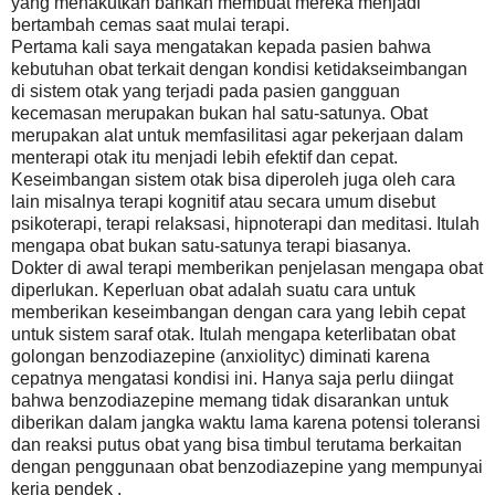
yang menakutkan bahkan membuat mereka menjadi
bertambah cemas saat mulai terapi.
Pertama kali saya mengatakan kepada pasien bahwa
kebutuhan obat terkait dengan kondisi ketidakseimbangan
di sistem otak yang terjadi pada pasien gangguan
kecemasan merupakan bukan hal satu-satunya. Obat
merupakan alat untuk memfasilitasi agar pekerjaan dalam
menterapi otak itu menjadi lebih efektif dan cepat.
Keseimbangan sistem otak bisa diperoleh juga oleh cara
lain misalnya terapi kognitif atau secara umum disebut
psikoterapi, terapi relaksasi, hipnoterapi dan meditasi. Itulah
mengapa obat bukan satu-satunya terapi biasanya.
Dokter di awal terapi memberikan penjelasan mengapa obat
diperlukan. Keperluan obat adalah suatu cara untuk
memberikan keseimbangan dengan cara yang lebih cepat
untuk sistem saraf otak. Itulah mengapa keterlibatan obat
golongan benzodiazepine (anxiolityc) diminati karena
cepatnya mengatasi kondisi ini. Hanya saja perlu diingat
bahwa benzodiazepine memang tidak disarankan untuk
diberikan dalam jangka waktu lama karena potensi toleransi
dan reaksi putus obat yang bisa timbul terutama berkaitan
dengan penggunaan obat benzodiazepine yang mempunyai
kerja pendek .