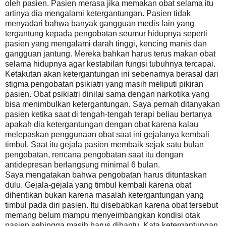
oleh pasien. Pasien merasa jika memakan obat selama itu
artinya dia mengalami ketergantungan. Pasien tidak
menyadari bahwa banyak gangguan medis lain yang
tergantung kepada pengobatan seumur hidupnya seperti
pasien yang mengalami darah tinggi, kencing manis dan
gangguan jantung. Mereka bahkan harus terus makan obat
selama hidupnya agar kestabilan fungsi tubuhnya tercapai.
Ketakutan akan ketergantungan ini sebenarnya berasal dari
stigma pengobatan psikiatri yang masih meliputi pikiran
pasien. Obat psikiatri dinilai sama dengan narkotika yang
bisa menimbulkan ketergantungan. Saya pernah ditanyakan
pasien ketika saat di tengah-tengah terapi beliau bertanya
apakah dia ketergantungan dengan obat karena kalau
melepaskan penggunaan obat saat ini gejalanya kembali
timbul. Saat itu gejala pasien membaik sejak satu bulan
pengobatan, rencana pengobatan saat itu dengan
antidepresan berlangsung minimal 6 bulan.
Saya mengatakan bahwa pengobatan harus dituntaskan
dulu. Gejala-gejala yang timbul kembali karena obat
dihentikan bukan karena masalah ketergantungan yang
timbul pada diri pasien. Itu disebabkan karena obat tersebut
memang belum mampu menyeimbangkan kondisi otak
pasien sehingga masih harus dibantu. Kata ketergantungan