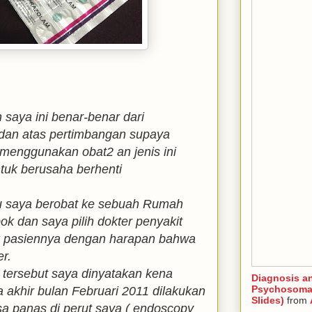
saya ini benar-benar dari
 dan atas pertimbangan supaya
menggunakan obat2 an jenis ini
tuk berusaha berhenti
u saya berobat ke sebuah Rumah
ok dan saya pilih dokter penyakit
k pasiennya dengan harapan bahwa
er.
r tersebut saya dinyatakan kena
Diagnosis a
Psychosomat
 akhir bulan Februari 2011 dilakukan
Slides)
from
a panas di perut saya ( endoscopy