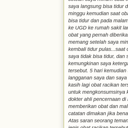
saya langsung bisa tidur 
minggu kemudian saat obat
bisa tidur dan pada malam
ke UGD ke rumah sakit la
obat yang pernah diberika
memang setelah saya minu
kembali tidur pulas...saat 
saya tidak bisa tidur, dan
kemungkinan saya keterg
tersebut. 5 hari kemudian
langganan saya dan saya c
kasih lagi obat racikan te
untuk mengkonsumsinya ka
dokter ahli pencernaan di 
memberikan obat dan mal
catatan dimakan jika bena
Atas saran seorang teman
jenis obat racikan tersebu