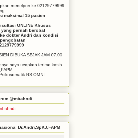
apkan menelpon ke 02129779999
ang
si
maksimal 15 pasien
nsultasi ONLINE Khusus
 yang pernah berobat
ke dokter Andri dan kondisi
m pengobatan
02129779999
ASIEN DIBUKA SEJAK JAM 07.00
annya saya ucapkan terima kasih
J,FAPM
k Psikosomatik RS OMNI
r from @mbahndi
mbahndi
ernasional Dr.Andri,SpKJ,FAPM