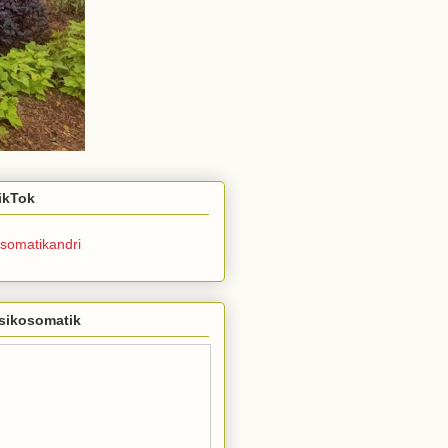
TikTok
somatikandri
sikosomatik