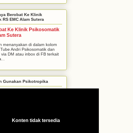
aya Berobat Ke Klinik
k RS EMC Alam Sutera
bat Ke Klinik Psikosomatik
am Sutera
n menanyakan di dalam kolom
Tube Andri Psikosomatik dan
 via DM atau inbox di FB terkait
...
h Gunakan Psikotropika