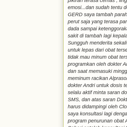
pikiran terasa cemas , lin
emosi...dan sudah tentu de
GERD saya tambah parah 
perut saja yang terasa pa
dada sampai ketenggorak
sakit di tambah lagi kepal
Sungguh menderita sekali 
untuk lepas dari obat ters
tidak mau minum obat ters
programkan oleh dokter An
dan saat memasuki mingg
meminum racikan Alprasol
dokter Andri untuk dosis t
selalu aktif minta saran d
SMS, dan atas saran Dokt
harus didampingi oleh Cl
saya konsultasi lagi den
program penurunan obat A