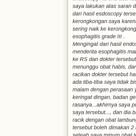
saya lakukan atas saran do
dari hasil esdoscopy terse
kerongkongan saya karen
sering naik ke kerongkon
esophagitis grade III .
Mengingat dari hasil end
menderita esophagitis ma
ke RS dan dokter tersebu
menunggu obat habis, dan
racikan dokter tersebut h
ada tiba-tiba saya tidak b
malam dengan perasaan ya
keringat dingan, badan g
rasanya...akhirnya saya 
saya tersebut..., dan dia b
racik dengan obat lambung
tersebut boleh dimakan 2
seteah saya minum obat t