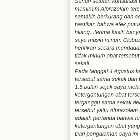
Sehari setelah konsultasi
meminum Alprazolam ters
semakin berkurang dan se
pastikan bahwa efek putu
hilang...terima kasih banya
saya masih minum Clobaz
hentikan secara mendadak
tidak minum obat tersebut
sekali.
Pada tanggal 4 Agustus k
tersebut sama sekali dan 
1,5 bulan sejak saya me
ketergantungan obat terseb
terganggu sama sekali d
tersebut yaitu Alprazola
adalah pertanda bahwa tu
ketergantungan obat yang 
Dari pengalaman saya in