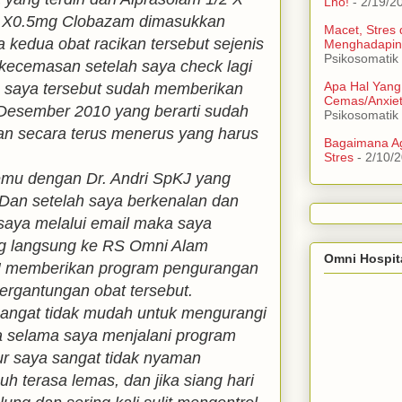
Lho!
- 2/19/2
/2 X0.5mg Clobazam dimasukkan
Macet, Stres
a kedua obat racikan tersebut sejenis
Menghadapin
Psikosomatik
i kecemasan setelah saya check lagi
Apa Hal Yang
n saya tersebut sudah memberikan
Cemas/Anxie
Desember 2010 yang berarti sudah
Psikosomatik
an secara terus menerus yang harus
Bagaimana Ag
Stres
- 2/10/
emu dengan Dr. Andri SpKJ yang
 Dan setelah saya berkenalan dan
 saya melalui email maka saya
ng langsung ke RS Omni Alam
Omni Hospit
pKJ memberikan program pengurangan
ergantungan obat tersebut.
sangat tidak mudah untuk mengurangi
na selama saya menjalani program
ur saya sangat tidak nyaman
buh terasa lemas, dan jika siang hari