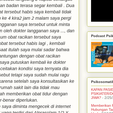
dan badan terasa segar kembali . Dua
 tersebut habis saya kembali tidak
 ke 4 kira2 jam 2 malam saya pergi
ngganan saya tersebut untuk minta
n oleh dokter langganan saya ..., dan
Podcast Psi
m obat racikan tersebut saya
obat tersebut habis lagi , kembali
 saat itulah saya mulai sadar bahwa
antungan dengan obat racikan
 saya putuskan kembali ke dokter
eitakan kondisi saya ternyata dia
rsebut tetapi saya sudah mulai ragu
rena setelah saya konsultasikan ke
Psikosomatik
rumah sakit lain dia tidak mau
KAPAN PASI
ah memberikan obat tidur dengan
PSIKIATER/
JIWA?
- 2/25
r-benar diperlukan.
Memberikan 
 saya diminta mengecek di internet
Hubungan Ta
t yang terdiri dari Alprasolam 1/2 X