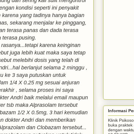
glung dan sering kali sulit mengontrol
ngan kondisi seperti ini penyakit
karena yang tadinya hanya bagian
nas, sekarang menjalar ke pinggang,
an terasa panas dan dada terasa
a terasa pusing.
rasanya...tetapi karena keinginan
ebut juga lebih kuat maka saya tetap
ebut melebihi dosis yang telah di
dri...hal berlanjut selama 2 minggu ,
u ke 3 saya putuskan untuk
am 1/4 X 0.25 mg sesuai anjuran
erakhir , selama proses ini saya
okter Andri baik melalui email maupun
er tsb maka Alprasolam tersebut
Informasi Pe
obazam 1/2 X 0.5mg, 3 hari kemudian
gan dokter Andri dan memberikan
Klinik Psiko
buka praktek 
lprazolam dan Clobazam tersebut...
dengan waktu 