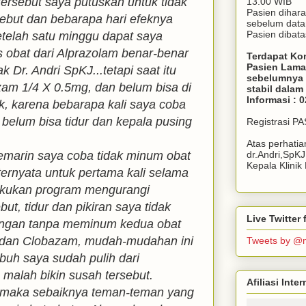
 tersebut saya putuskan untuk tidak
13.00 WIB
Pasien dihar
ebut dan bebarapa hari efeknya
sebelum dat
Pasien dibata
telah satu minggu dapat saya
s obat dari Alprazolam benar-benar
Terdapat Ko
Pasien Lama
k Dr. Andri SpKJ...tetapi saat itu
sebelumnya 
am 1/4 X 0.5mg, dan belum bisa di
stabil dala
Informasi : 
, karena bebarapa kali saya coba
 belum bisa tidur dan kepala pusing
Registrasi P
Atas perhati
emarin saya coba tidak minum obat
dr.Andri,SpK
Kepala Klini
ternyata untuk pertama kali selama
lakukan program mengurangi
ut, tidur dan pikiran saya tidak
Live Twitte
engan tanpa meminum kedua obat
m dan Clobazam, mudah-mudahan ini
Tweets by @
buh saya sudah pulih dari
malah bikin susah tersebut.
Afiliasi Int
i maka sebaiknya teman-teman yang