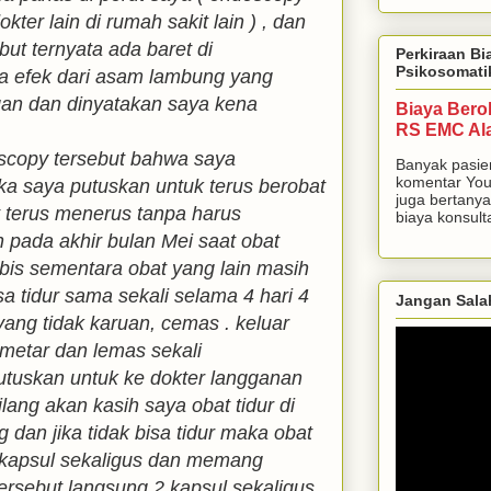
kter lain di rumah sakit lain ) , dan
but ternyata ada baret di
Perkiraan Bi
Psikosomati
a efek dari asam lambung yang
gan dan dinyatakan saya kena
Biaya Bero
RS EMC Al
oscopy tersebut bahwa saya
Banyak pasie
komentar You
ka saya putuskan untuk terus berobat
juga bertanya
t terus menerus tanpa harus
biaya konsulta
 pada akhir bulan Mei saat obat
abis sementara obat yang lain masih
isa tidur sama sekali selama 4 hari 4
Jangan Sala
ng tidak karuan, cemas . keluar
emetar dan lemas sekali
putuskan untuk ke dokter langganan
ilang akan kasih saya obat tidur di
 dan jika tidak bisa tidur maka obat
 kapsul sekaligus dan memang
ersebut langsung 2 kapsul sekaligus