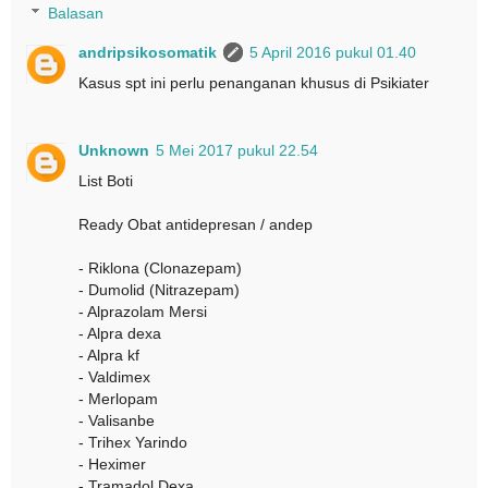
Balasan
andripsikosomatik
5 April 2016 pukul 01.40
Kasus spt ini perlu penanganan khusus di Psikiater
Unknown
5 Mei 2017 pukul 22.54
List Boti
Ready Obat antidepresan / andep
- Riklona (Clonazepam)
- Dumolid (Nitrazepam)
- Alprazolam Mersi
- Alpra dexa
- Alpra kf
- Valdimex
- Merlopam
- Valisanbe
- Trihex Yarindo
- Heximer
- Tramadol Dexa