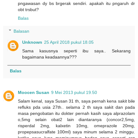
pngawasan dy bs brgerak sendiri. apakah itu pngaruh dr
obt trsbut?
Balas
Balasan
Unknown
25 April 2018 pukul 18.05
Sama kasusnya seperti ibu saya.. Sekarang
bagaimana keadaannya???
Balas
Moocen Susan
9 Mei 2013 pukul 19.50
Salam kenal, saya Susan 31 th, saya pernah kena sakit bile
refluks pda usia 27th.. selama 2 th saya sakit dan pada
masa pengobatan itu dokter pernah kasih saya alprazolam
o,5mg selain obat2 lain diantaranya (concor2,5mg,
risperdal 2mg, kalxetin 10mg, omeprazole 20mg,
propepsasucralfate 100ml) saya minum selama 2 minggu.
ketika saya lupa meminumnya badan saya seperti org