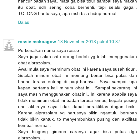
hancur badan saya, mata ga bisa tidur sampai saya makan
itu obat, sdh sering coba berhenti, tapi selalu gagal..
TOLONG bantu saya, apa msh bisa hidup normal
Balas
rossie mokoagow
13 November 2013 pukul 10.37
Perkenalkan nama saya rossie
Saya juga salah satu orang bodoh yg telah menggunakan
obat alprazolam..
Awal mula saya meminum obat ini karena saya susah tidur..
Setelah minum obat ini memang benar bisa pulas dan
badan terasa enteng di pagi harinya.. Saya sampai lupa
kapan pertama kali minum obat ini.. Sampai sekarang ini
saya masih menggunakan obat ini.. Ini karena apabila saya
tidak meminum obat ini badan terasa lemas, kepala pusing
dan akhirnya saya tidak dapat beraktifitas dngan baik..
Karena alprazolam yg harusnya bikin ngantuk, berubah
tidak bikin kantuk, tp menyembuhkan pusing dan aktifitas
kembali normal..
Saya bingung gimana caranya agar bisa putus dgn
alprazolam....