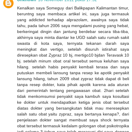
Kenalkan saya Someguy dari Balikpapan Kalimantan timur,
beruntng saya membaca artikel ini, saya juga termasuk
yang addicted terhadap alprazolam, awalnya saya tidak
tahu, pada tahun 2006 saya mengalami pusing yang hebat,
berkeringat dingin dan jantung berdebar secara tiba-tiba,
akhirnya saya minta diantar ke UGD salah satu rumah sakit
swasta di kota saya, ternyata tekanan darah saya
meningkat dan vertigo, setelah disuruh istirahat saya
diresepkan obat Zypraz 10 bj, mertigo10 bjdan Teravask 10
bj. setelah minum obat oral tersebut semua keluhan saya
hilang. setelah habis penyakit kembali terasa dan saya
putuskan membeli lansung tanpa resep ke apotik penyakit
lansung hilang, tahun 2009 obat zypraz tidak dapat di beli
tanpa resep dokter, kata pihak apotik karena ada aturan
dari pemerintah tentang pengawasan obat. 2hari setelah
tidak menkomsumsi penyakit saya kambuh saya kosultasi
ke dokter untuk mendapatkan ketiga jenis obat tersebut
diatas dokter yang bersangkutan tidak mau meresepkan
salah satu obat yaitu zypraz, saya bertanya kenapa?, dari
penjelasan dokter sangat membuat saya shock ternyata
obat tersebut termasuk kedalam golongan obat psikotropika
jadi selama 3 tahun saya telah meracuni diri saya dengan