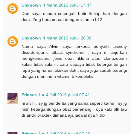
Unknown
4 Maret 2016 pukul 17.47
Dan saya minum setengah butir Setiap hari dengan
dosis 2mg bersamaan dengan vitamin b12.
Unknown
4 Maret 2016 pukul 20.00
Nama saya Alvin saya terkena penyakit anxiety
disorder/panic attack syndrome , saya di anjurkan
mengkonsumsi jenis obat riklona atau clonazepam
kalau tidak salah , cara supaya tidak ketergantungan
,apa yang harus lakukan dok , saya juga sudah barengi
dengan meminum vitamin b kompleks.
Princes_La
4 Juli 2016 pukul 07.41
hi alvin . sy jg penderita yang sama seperti kamu . sy jg
msh ketergantungan obat penenang . oya kalo blh tau
dr andri praktek dimana aja jadwal nya ? thx
Princes_La
4 Juli 2016 pukul 07.43