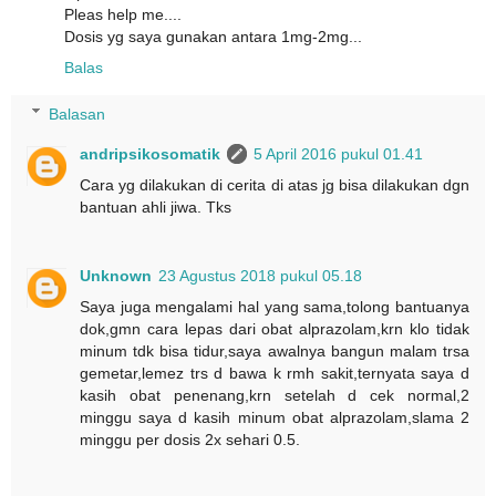
Pleas help me....
Dosis yg saya gunakan antara 1mg-2mg...
Balas
Balasan
andripsikosomatik
5 April 2016 pukul 01.41
Cara yg dilakukan di cerita di atas jg bisa dilakukan dgn
bantuan ahli jiwa. Tks
Unknown
23 Agustus 2018 pukul 05.18
Saya juga mengalami hal yang sama,tolong bantuanya
dok,gmn cara lepas dari obat alprazolam,krn klo tidak
minum tdk bisa tidur,saya awalnya bangun malam trsa
gemetar,lemez trs d bawa k rmh sakit,ternyata saya d
kasih obat penenang,krn setelah d cek normal,2
minggu saya d kasih minum obat alprazolam,slama 2
minggu per dosis 2x sehari 0.5.