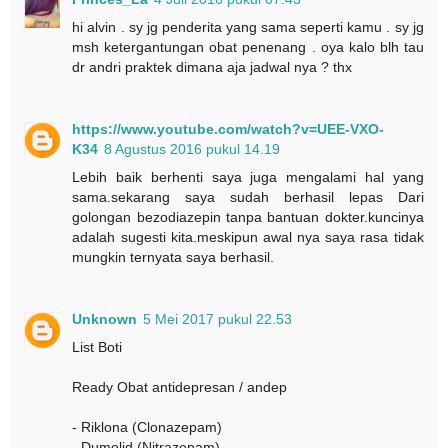
hi alvin . sy jg penderita yang sama seperti kamu . sy jg
msh ketergantungan obat penenang . oya kalo blh tau
dr andri praktek dimana aja jadwal nya ? thx
https://www.youtube.com/watch?v=UEE-VXO-
K34
8 Agustus 2016 pukul 14.19
Lebih baik berhenti saya juga mengalami hal yang
sama.sekarang saya sudah berhasil lepas Dari
golongan bezodiazepin tanpa bantuan dokter.kuncinya
adalah sugesti kita.meskipun awal nya saya rasa tidak
mungkin ternyata saya berhasil.
Unknown
5 Mei 2017 pukul 22.53
List Boti
Ready Obat antidepresan / andep
- Riklona (Clonazepam)
- Dumolid (Nitrazepam)