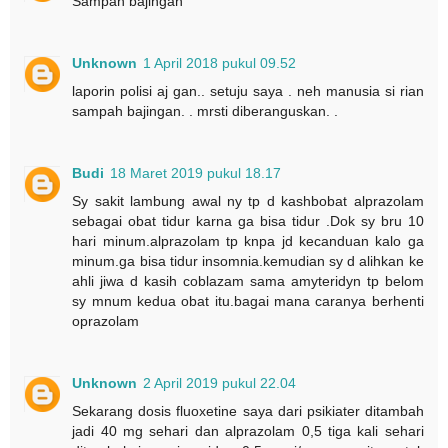
Sampah bajingan
Unknown
1 April 2018 pukul 09.52
laporin polisi aj gan.. setuju saya . neh manusia si rian
sampah bajingan. . mrsti diberanguskan. .
Budi
18 Maret 2019 pukul 18.17
Sy sakit lambung awal ny tp d kashbobat alprazolam
sebagai obat tidur karna ga bisa tidur .Dok sy bru 10
hari minum.alprazolam tp knpa jd kecanduan kalo ga
minum.ga bisa tidur insomnia.kemudian sy d alihkan ke
ahli jiwa d kasih coblazam sama amyteridyn tp belom
sy mnum kedua obat itu.bagai mana caranya berhenti
oprazolam
Unknown
2 April 2019 pukul 22.04
Sekarang dosis fluoxetine saya dari psikiater ditambah
jadi 40 mg sehari dan alprazolam 0,5 tiga kali sehari