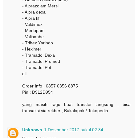
- Alprazolam Mersi
- Alpra dexa
- Alpra kf
- Valdimex
- Merlopam
- Valisanbe
- Trihex Yarindo
- Heximer
- Tramadol Dexa
- Tramadol Promed
- Tramadol Pot
dll
Order Info : 0857 0356 8875
Pin : D912D954
yang masih ragu buat transfer langsung , bisa
transaksi via rekber , Bukalapak / Tokopedia
Unknown
1 Desember 2017 pukul 02.34