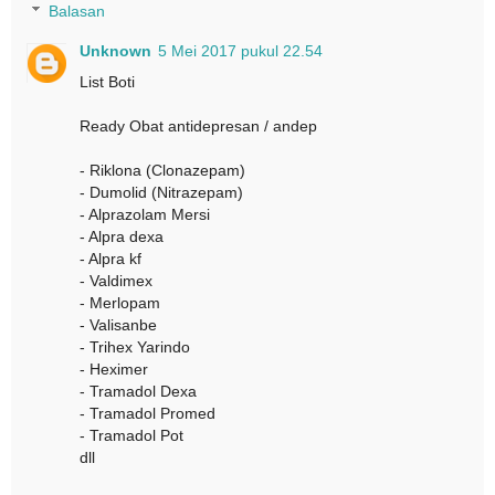
Balasan
Unknown
5 Mei 2017 pukul 22.54
List Boti
Ready Obat antidepresan / andep
- Riklona (Clonazepam)
- Dumolid (Nitrazepam)
- Alprazolam Mersi
- Alpra dexa
- Alpra kf
- Valdimex
- Merlopam
- Valisanbe
- Trihex Yarindo
- Heximer
- Tramadol Dexa
- Tramadol Promed
- Tramadol Pot
dll