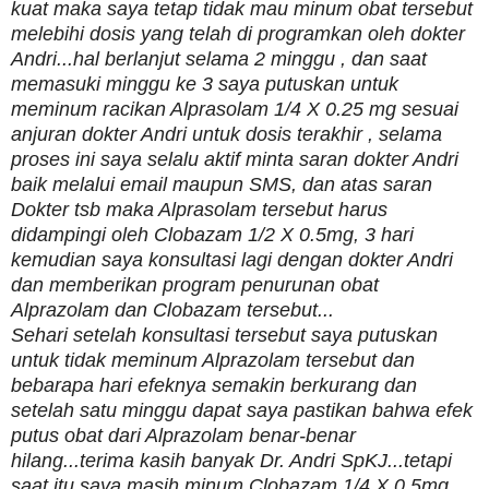
kuat maka saya tetap tidak mau minum obat tersebut
melebihi dosis yang telah di programkan oleh dokter
Andri...hal berlanjut selama 2 minggu , dan saat
memasuki minggu ke 3 saya putuskan untuk
meminum racikan Alprasolam 1/4 X 0.25 mg sesuai
anjuran dokter Andri untuk dosis terakhir , selama
proses ini saya selalu aktif minta saran dokter Andri
baik melalui email maupun SMS, dan atas saran
Dokter tsb maka Alprasolam tersebut harus
didampingi oleh Clobazam 1/2 X 0.5mg, 3 hari
kemudian saya konsultasi lagi dengan dokter Andri
dan memberikan program penurunan obat
Alprazolam dan Clobazam tersebut...
Sehari setelah konsultasi tersebut saya putuskan
untuk tidak meminum Alprazolam tersebut dan
bebarapa hari efeknya semakin berkurang dan
setelah satu minggu dapat saya pastikan bahwa efek
putus obat dari Alprazolam benar-benar
hilang...terima kasih banyak Dr. Andri SpKJ...tetapi
saat itu saya masih minum Clobazam 1/4 X 0.5mg,