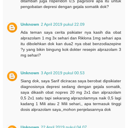
ditambah juga risperidon 0,5 pagi/sore apa itu untuk
pengobatan depresi dengan gejala somatik dok?
Unknown
2 April 2019 pukul 22.09
Ada teman saya cerita psikiater nya kasih dia obat
alprazolam 1 mg 3x sehari dan Riklona 1mg sehari apa
itu dibolehkan dok kan dua2 nya obat benzodiazepine
?y yang bikin bingung kok dokter resepin alprazolam 3
mg sehari?
Unknown
3 April 2019 pukul 00.53
Siang dok, saya Sarif diciracas saya berobat dipsikiater
diagnosisnya depresi sedang dengan gejala somatik,
saya dikasih obat nopres 20 mg 2x1 dan alprazolam
0,5 2x1 satu tapi sekarang alprazolamnya naik 0,5 lagi
kadang 1 Mili atau 2 Mili sehari,, apa termasuk tinggi
dosis alprazolam saya,,mohon penjelasannya dok
Unknown
22 April 2019 pukul 04.07