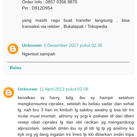
Order Info : 0857 0356 8875
Pin : D912D954
yang masih ragu buat transfer langsung , bisa
transaksi via rekber , Bukalapak / Tokopedia
Unknown
1 Desember 2017 pukul 02.35
Ngentod sampah
Balas
Unknown
11 April 2013 pukul 02.08
kenalkan sy harry, bdg. ibu sy hampir setahun
mengkonsumsi cipralex, setelah itu beliau sadar dan sehat
lg. nah bru 3 hari ini kmbuh lg sakitny awalny g bsa tdr trs
mulai mual muntah. akhirny sy prgi k psikater dl dan dberi
resep obat cipralex lg dan obt racikan yg mengandung
alprazolam. setelah dmkn ibu sy jd tdr lg tp yg anehny ko
kyk org yg ilang ingatan trs lmes tp klo dbiarkan sndiri tnpa