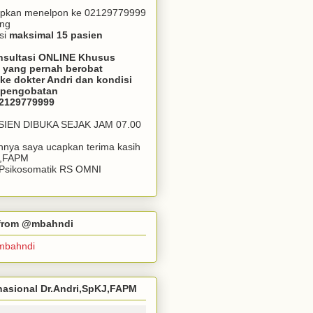
apkan menelpon ke 02129779999
ang
si
maksimal 15 pasien
nsultasi ONLINE Khusus
 yang pernah berobat
ke dokter Andri dan kondisi
m pengobatan
02129779999
ASIEN DIBUKA SEJAK JAM 07.00
annya saya ucapkan terima kasih
J,FAPM
k Psikosomatik RS OMNI
r from @mbahndi
mbahndi
ernasional Dr.Andri,SpKJ,FAPM