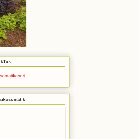
TikTok
somatikandri
sikosomatik