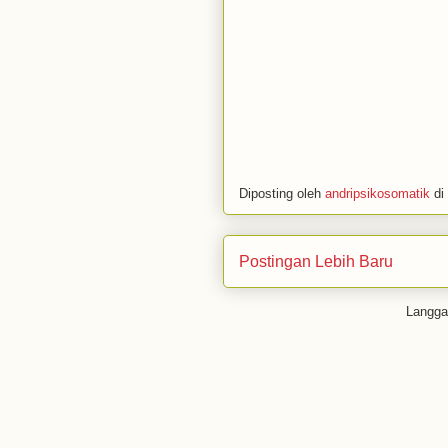
Diposting oleh
andripsikosomatik
di
Postingan Lebih Baru
Langg