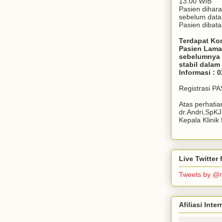
13.00 WIB
Pasien dihar
sebelum dat
Pasien dibata
Terdapat Ko
Pasien Lama
sebelumnya 
stabil dala
Informasi : 
Registrasi P
Atas perhati
dr.Andri,SpK
Kepala Klini
Live Twitte
Tweets by @
Afiliasi Int