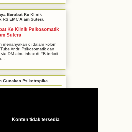
aya Berobat Ke Klinik
k RS EMC Alam Sutera
bat Ke Klinik Psikosomatik
am Sutera
n menanyakan di dalam kolom
Tube Andri Psikosomatik dan
 via DM atau inbox di FB terkait
...
h Gunakan Psikotropika