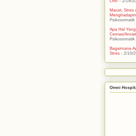
Lho!
- 2/19/2
Macet, Stres
Menghadapin
Psikosomatik
Apa Hal Yang
Cemas/Anxie
Psikosomatik
Bagaimana Ag
Stres
- 2/10/
Omni Hospit