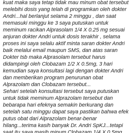
kuat maka saya tetap tidak mau minum obat tersebut
melebihi dosis yang telah di programkan oleh dokter
Andri...hal berlanjut selama 2 minggu , dan saat
memasuki minggu ke 3 saya putuskan untuk
meminum racikan Alprasolam 1/4 X 0.25 mg sesuai
anjuran dokter Andri untuk dosis terakhir , selama
proses ini saya selalu aktif minta saran dokter Andri
baik melalui email maupun SMS, dan atas saran
Dokter tsb maka Alprasolam tersebut harus
didampingi oleh Clobazam 1/2 X 0.5mg, 3 hari
kemudian saya konsultasi lagi dengan dokter Andri
dan memberikan program penurunan obat
Alprazolam dan Clobazam tersebut...
Sehari setelah konsultasi tersebut saya putuskan
untuk tidak meminum Alprazolam tersebut dan
bebarapa hari efeknya semakin berkurang dan
setelah satu minggu dapat saya pastikan bahwa efek
putus obat dari Alprazolam benar-benar
hilang...terima kasih banyak Dr. Andri SpKJ...tetapi
saat itu saya masih minum Clobazam 1/4 X 0.5mg,