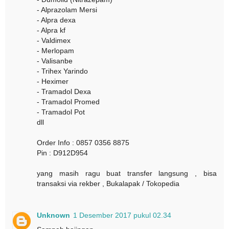
- Alprazolam Mersi
- Alpra dexa
- Alpra kf
- Valdimex
- Merlopam
- Valisanbe
- Trihex Yarindo
- Heximer
- Tramadol Dexa
- Tramadol Promed
- Tramadol Pot
dll
Order Info : 0857 0356 8875
Pin : D912D954
yang masih ragu buat transfer langsung , bisa
transaksi via rekber , Bukalapak / Tokopedia
Unknown
1 Desember 2017 pukul 02.34