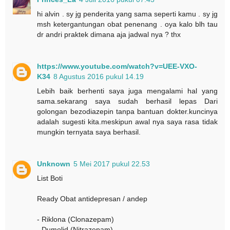
hi alvin . sy jg penderita yang sama seperti kamu . sy jg
msh ketergantungan obat penenang . oya kalo blh tau
dr andri praktek dimana aja jadwal nya ? thx
https://www.youtube.com/watch?v=UEE-VXO-
K34
8 Agustus 2016 pukul 14.19
Lebih baik berhenti saya juga mengalami hal yang
sama.sekarang saya sudah berhasil lepas Dari
golongan bezodiazepin tanpa bantuan dokter.kuncinya
adalah sugesti kita.meskipun awal nya saya rasa tidak
mungkin ternyata saya berhasil.
Unknown
5 Mei 2017 pukul 22.53
List Boti
Ready Obat antidepresan / andep
- Riklona (Clonazepam)
- Dumolid (Nitrazepam)