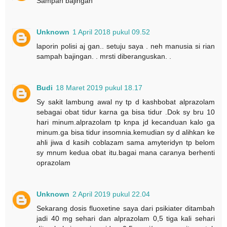
Sampah bajingan
Unknown
1 April 2018 pukul 09.52
laporin polisi aj gan.. setuju saya . neh manusia si rian
sampah bajingan. . mrsti diberanguskan. .
Budi
18 Maret 2019 pukul 18.17
Sy sakit lambung awal ny tp d kashbobat alprazolam
sebagai obat tidur karna ga bisa tidur .Dok sy bru 10
hari minum.alprazolam tp knpa jd kecanduan kalo ga
minum.ga bisa tidur insomnia.kemudian sy d alihkan ke
ahli jiwa d kasih coblazam sama amyteridyn tp belom
sy mnum kedua obat itu.bagai mana caranya berhenti
oprazolam
Unknown
2 April 2019 pukul 22.04
Sekarang dosis fluoxetine saya dari psikiater ditambah
jadi 40 mg sehari dan alprazolam 0,5 tiga kali sehari