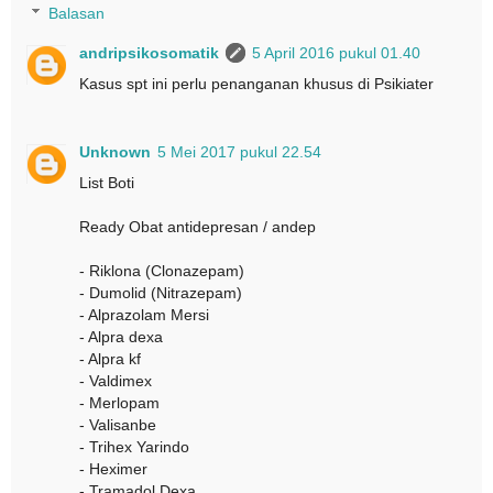
Balasan
andripsikosomatik
5 April 2016 pukul 01.40
Kasus spt ini perlu penanganan khusus di Psikiater
Unknown
5 Mei 2017 pukul 22.54
List Boti
Ready Obat antidepresan / andep
- Riklona (Clonazepam)
- Dumolid (Nitrazepam)
- Alprazolam Mersi
- Alpra dexa
- Alpra kf
- Valdimex
- Merlopam
- Valisanbe
- Trihex Yarindo
- Heximer
- Tramadol Dexa