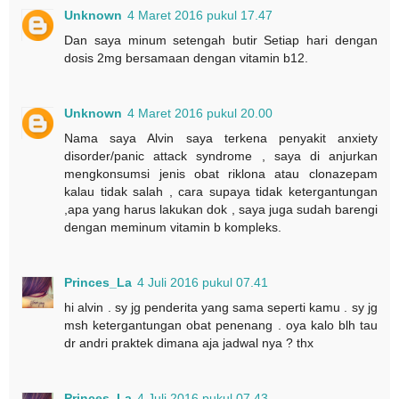
Unknown
4 Maret 2016 pukul 17.47
Dan saya minum setengah butir Setiap hari dengan
dosis 2mg bersamaan dengan vitamin b12.
Unknown
4 Maret 2016 pukul 20.00
Nama saya Alvin saya terkena penyakit anxiety
disorder/panic attack syndrome , saya di anjurkan
mengkonsumsi jenis obat riklona atau clonazepam
kalau tidak salah , cara supaya tidak ketergantungan
,apa yang harus lakukan dok , saya juga sudah barengi
dengan meminum vitamin b kompleks.
Princes_La
4 Juli 2016 pukul 07.41
hi alvin . sy jg penderita yang sama seperti kamu . sy jg
msh ketergantungan obat penenang . oya kalo blh tau
dr andri praktek dimana aja jadwal nya ? thx
Princes_La
4 Juli 2016 pukul 07.43