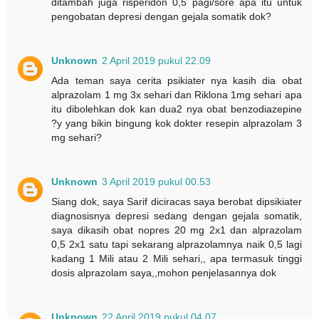
ditambah juga risperidon 0,5 pagi/sore apa itu untuk
pengobatan depresi dengan gejala somatik dok?
Unknown
2 April 2019 pukul 22.09
Ada teman saya cerita psikiater nya kasih dia obat
alprazolam 1 mg 3x sehari dan Riklona 1mg sehari apa
itu dibolehkan dok kan dua2 nya obat benzodiazepine
?y yang bikin bingung kok dokter resepin alprazolam 3
mg sehari?
Unknown
3 April 2019 pukul 00.53
Siang dok, saya Sarif diciracas saya berobat dipsikiater
diagnosisnya depresi sedang dengan gejala somatik,
saya dikasih obat nopres 20 mg 2x1 dan alprazolam
0,5 2x1 satu tapi sekarang alprazolamnya naik 0,5 lagi
kadang 1 Mili atau 2 Mili sehari,, apa termasuk tinggi
dosis alprazolam saya,,mohon penjelasannya dok
Unknown
22 April 2019 pukul 04.07