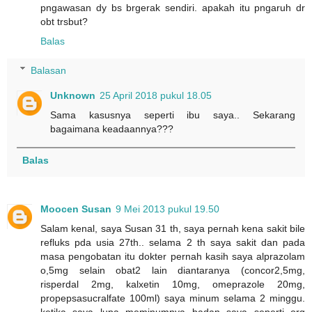
pngawasan dy bs brgerak sendiri. apakah itu pngaruh dr
obt trsbut?
Balas
Balasan
Unknown
25 April 2018 pukul 18.05
Sama kasusnya seperti ibu saya.. Sekarang
bagaimana keadaannya???
Balas
Moocen Susan
9 Mei 2013 pukul 19.50
Salam kenal, saya Susan 31 th, saya pernah kena sakit bile
refluks pda usia 27th.. selama 2 th saya sakit dan pada
masa pengobatan itu dokter pernah kasih saya alprazolam
o,5mg selain obat2 lain diantaranya (concor2,5mg,
risperdal 2mg, kalxetin 10mg, omeprazole 20mg,
propepsasucralfate 100ml) saya minum selama 2 minggu.
ketika saya lupa meminumnya badan saya seperti org