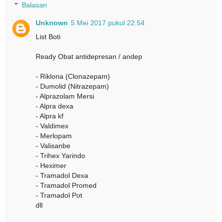
Balasan
Unknown
5 Mei 2017 pukul 22.54
List Boti
Ready Obat antidepresan / andep
- Riklona (Clonazepam)
- Dumolid (Nitrazepam)
- Alprazolam Mersi
- Alpra dexa
- Alpra kf
- Valdimex
- Merlopam
- Valisanbe
- Trihex Yarindo
- Heximer
- Tramadol Dexa
- Tramadol Promed
- Tramadol Pot
dll