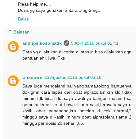
Pleas help me....
Dosis yg saya gunakan antara 1mg-2mg...
Balas
Balasan
andripsikosomatik
5 April 2016 pukul 01.41
Cara yg dilakukan di cerita di atas jg bisa dilakukan dgn
bantuan ahli jiwa. Tks
Unknown
23 Agustus 2018 pukul 05.18
Saya juga mengalami hal yang sama,tolong bantuanya
dok,gmn cara lepas dari obat alprazolam,krn klo tidak
minum tdk bisa tidur,saya awalnya bangun malam trsa
gemetar,lemez trs d bawa k rmh sakit,ternyata saya d
kasih obat penenang,krn setelah d cek normal,2
minggu saya d kasih minum obat alprazolam,slama 2
minggu per dosis 2x sehari 0.5.