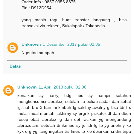
Order Info : 0857 0356 8875
Pin : D912D954
yang masih ragu buat transfer langsung , bisa
transaksi via rekber , Bukalapak / Tokopedia
Unknown
1 Desember 2017 pukul 02.35
Ngentod sampah
Balas
Unknown
11 April 2013 pukul 02.08
kenalkan sy harry, bdg. ibu sy hampir setahun
mengkonsumsi cipralex, setelah itu beliau sadar dan sehat
lg. nah bru 3 hari ini kmbuh lg sakitny awalny g bsa tdr trs
mulai mual muntah. akhirny sy prgi k psikater dl dan dberi
resep obat cipralex lg dan obt racikan yg mengandung
alprazolam. setelah dmkn ibu sy jd tdr lg tp yg anehny ko
kyk org yg ilang ingatan trs lmes tp klo dbiarkan sndiri tnpa