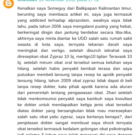
Kenalkan saya Someguy dari Balikpapan Kalimantan timur,
beruntng saya membaca artikel ini, saya juga termasuk
yang addicted terhadap alprazolam, awalnya saya tidak
tahu, pada tahun 2006 saya mengalami pusing yang hebat,
berkeringat dingin dan jantung berdebar secara tiba-tiba,
akhirnya saya minta diantar ke UGD salah satu rumah sakit
swasta di kota saya, ternyata tekanan darah saya
meningkat dan vertigo, setelah disuruh istirahat saya
diresepkan obat Zypraz 10 bj, mertigo10 bjdan Teravask 10
bj. setelah minum obat oral tersebut semua keluhan saya
hilang. setelah habis penyakit kembali terasa dan saya
putuskan membeli lansung tanpa resep ke apotik penyakit
lansung hilang, tahun 2009 obat zypraz tidak dapat di beli
tanpa resep dokter, kata pihak apotik karena ada aturan
dari pemerintah tentang pengawasan obat. 2hari setelah
tidak menkomsumsi penyakit saya kambuh saya kosultasi
ke dokter untuk mendapatkan ketiga jenis obat tersebut
diatas dokter yang bersangkutan tidak mau meresepkan
salah satu obat yaitu zypraz, saya bertanya kenapa?, dari
penjelasan dokter sangat membuat saya shock ternyata
obat tersebut termasuk kedalam golongan obat psikotropika
jadi selama 3 tahun saya telah meracuni diri saya dengan