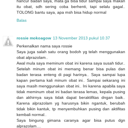
hancur badan saya, mata ga bisa tidur sampai saya makan
itu obat, sdh sering coba berhenti, tapi selalu gagal..
TOLONG bantu saya, apa msh bisa hidup normal
Balas
rossie mokoagow
13 November 2013 pukul 10.37
Perkenalkan nama saya rossie
Saya juga salah satu orang bodoh yg telah menggunakan
obat alprazolam..
Awal mula saya meminum obat ini karena saya susah tidur..
Setelah minum obat ini memang benar bisa pulas dan
badan terasa enteng di pagi harinya.. Saya sampai lupa
kapan pertama kali minum obat ini.. Sampai sekarang ini
saya masih menggunakan obat ini.. Ini karena apabila saya
tidak meminum obat ini badan terasa lemas, kepala pusing
dan akhirnya saya tidak dapat beraktifitas dngan baik..
Karena alprazolam yg harusnya bikin ngantuk, berubah
tidak bikin kantuk, tp menyembuhkan pusing dan aktifitas
kembali normal..
Saya bingung gimana caranya agar bisa putus dgn
alprazolam....