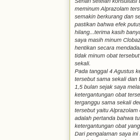
Sehari setelah konsultasi
meminum Alprazolam ters
semakin berkurang dan se
pastikan bahwa efek putu
hilang...terima kasih banya
saya masih minum Clobaz
hentikan secara mendadak
tidak minum obat tersebut
sekali.
Pada tanggal 4 Agustus k
tersebut sama sekali dan 
1,5 bulan sejak saya me
ketergantungan obat terseb
terganggu sama sekali d
tersebut yaitu Alprazola
adalah pertanda bahwa tu
ketergantungan obat yang 
Dari pengalaman saya in