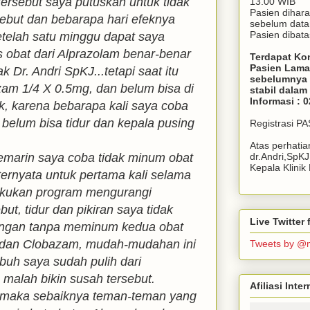
 tersebut saya putuskan untuk tidak
13.00 WIB
Pasien dihar
ebut dan bebarapa hari efeknya
sebelum dat
Pasien dibata
telah satu minggu dapat saya
s obat dari Alprazolam benar-benar
Terdapat Ko
Pasien Lama
k Dr. Andri SpKJ...tetapi saat itu
sebelumnya 
am 1/4 X 0.5mg, dan belum bisa di
stabil dala
Informasi : 
, karena bebarapa kali saya coba
 belum bisa tidur dan kepala pusing
Registrasi P
Atas perhati
emarin saya coba tidak minum obat
dr.Andri,SpK
Kepala Klini
ternyata untuk pertama kali selama
lakukan program mengurangi
ut, tidur dan pikiran saya tidak
Live Twitte
engan tanpa meminum kedua obat
m dan Clobazam, mudah-mudahan ini
Tweets by @
buh saya sudah pulih dari
malah bikin susah tersebut.
Afiliasi Int
i maka sebaiknya teman-teman yang