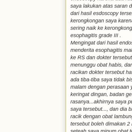
saya lakukan atas saran do
dari hasil esdoscopy terse
kerongkongan saya karen
sering naik ke kerongkon
esophagitis grade III .
Mengingat dari hasil end
menderita esophagitis ma
ke RS dan dokter tersebu
menunggu obat habis, dan
racikan dokter tersebut h
ada tiba-tiba saya tidak b
malam dengan perasaan ya
keringat dingan, badan g
rasanya...akhirnya saya 
saya tersebut..., dan dia b
racik dengan obat lambung
tersebut boleh dimakan 2
seteah saya minum obat t