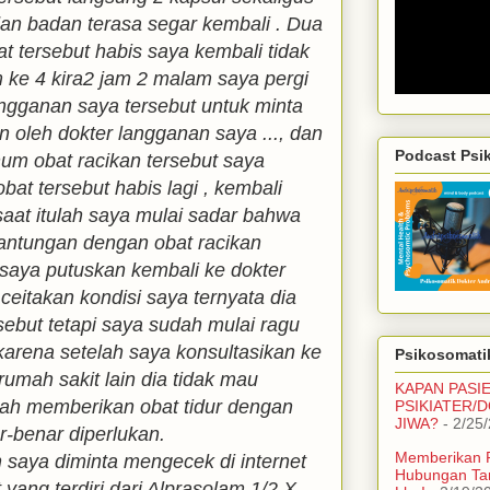
dan badan terasa segar kembali . Dua
 tersebut habis saya kembali tidak
 ke 4 kira2 jam 2 malam saya pergi
ngganan saya tersebut untuk minta
n oleh dokter langganan saya ..., dan
Podcast Psi
m obat racikan tersebut saya
obat tersebut habis lagi , kembali
 saat itulah saya mulai sadar bahwa
antungan dengan obat racikan
 saya putuskan kembali ke dokter
eitakan kondisi saya ternyata dia
rsebut tetapi saya sudah mulai ragu
rena setelah saya konsultasikan ke
Psikosomatik
rumah sakit lain dia tidak mau
KAPAN PASI
ah memberikan obat tidur dengan
PSIKIATER/
JIWA?
- 2/25
r-benar diperlukan.
Memberikan 
 saya diminta mengecek di internet
Hubungan Ta
t yang terdiri dari Alprasolam 1/2 X