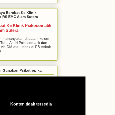
aya Berobat Ke Klinik
k RS EMC Alam Sutera
bat Ke Klinik Psikosomatik
am Sutera
n menanyakan di dalam kolom
Tube Andri Psikosomatik dan
 via DM atau inbox di FB terkait
...
h Gunakan Psikotropika