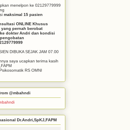
apkan menelpon ke 02129779999
ang
si
maksimal 15 pasien
nsultasi ONLINE Khusus
 yang pernah berobat
ke dokter Andri dan kondisi
m pengobatan
02129779999
ASIEN DIBUKA SEJAK JAM 07.00
annya saya ucapkan terima kasih
J,FAPM
k Psikosomatik RS OMNI
r from @mbahndi
mbahndi
ernasional Dr.Andri,SpKJ,FAPM