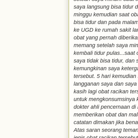
saya langsung bisa tidur 
minggu kemudian saat obat
bisa tidur dan pada malam
ke UGD ke rumah sakit la
obat yang pernah diberika
memang setelah saya minu
kembali tidur pulas...saat 
saya tidak bisa tidur, dan
kemungkinan saya keterg
tersebut. 5 hari kemudian
langganan saya dan saya c
kasih lagi obat racikan te
untuk mengkonsumsinya ka
dokter ahli pencernaan di 
memberikan obat dan mal
catatan dimakan jika bena
Atas saran seorang teman
jenis obat racikan tersebu