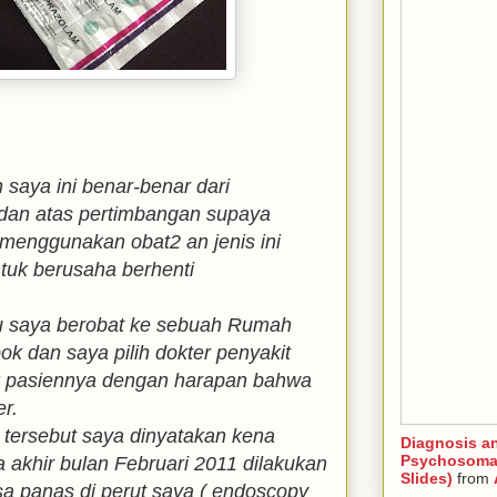
saya ini benar-benar dari
 dan atas pertimbangan supaya
menggunakan obat2 an jenis ini
tuk berusaha berhenti
u saya berobat ke sebuah Rumah
ok dan saya pilih dokter penyakit
k pasiennya dengan harapan bahwa
er.
r tersebut saya dinyatakan kena
Diagnosis a
Psychosomat
 akhir bulan Februari 2011 dilakukan
Slides)
from
a panas di perut saya ( endoscopy