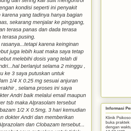
glung dan sering kali sulit mengontrol
ngan kondisi seperti ini penyakit
karena yang tadinya hanya bagian
nas, sekarang menjalar ke pinggang,
an terasa panas dan dada terasa
a terasa pusing.
rasanya...tetapi karena keinginan
ebut juga lebih kuat maka saya tetap
ebut melebihi dosis yang telah di
dri...hal berlanjut selama 2 minggu ,
u ke 3 saya putuskan untuk
am 1/4 X 0.25 mg sesuai anjuran
erakhir , selama proses ini saya
okter Andri baik melalui email maupun
er tsb maka Alprasolam tersebut
Informasi Pe
obazam 1/2 X 0.5mg, 3 hari kemudian
gan dokter Andri dan memberikan
Klinik Psiko
buka praktek 
lprazolam dan Clobazam tersebut...
dengan waktu 