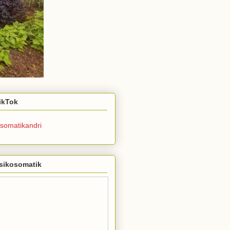
TikTok
somatikandri
sikosomatik