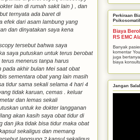
kter lain di rumah sakit lain ) , dan
but ternyata ada baret di
Perkiraan Bi
Psikosomati
a efek dari asam lambung yang
gan dan dinyatakan saya kena
Biaya Bero
RS EMC Al
oscopy tersebut bahwa saya
Banyak pasie
komentar You
ka saya putuskan untuk terus berobat
juga bertanya
t terus menerus tanpa harus
biaya konsulta
 pada akhir bulan Mei saat obat
abis sementara obat yang lain masih
isa tidur sama sekali selama 4 hari 4
Jangan Sala
ng tidak karuan, cemas . keluar
emetar dan lemas sekali
putuskan untuk ke dokter langganan
ilang akan kasih saya obat tidur di
 dan jika tidak bisa tidur maka obat
 kapsul sekaligus dan memang
ersebut langsung 2 kapsul sekaligus