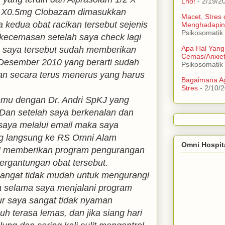
Lho!
- 2/19/2
/2 X0.5mg Clobazam dimasukkan
Macet, Stres
a kedua obat racikan tersebut sejenis
Menghadapin
Psikosomatik
i kecemasan setelah saya check lagi
Apa Hal Yang
n saya tersebut sudah memberikan
Cemas/Anxie
Desember 2010 yang berarti sudah
Psikosomatik
an secara terus menerus yang harus
Bagaimana Ag
Stres
- 2/10/
emu dengan Dr. Andri SpKJ yang
 Dan setelah saya berkenalan dan
 saya melalui email maka saya
ng langsung ke RS Omni Alam
Omni Hospit
pKJ memberikan program pengurangan
ergantungan obat tersebut.
sangat tidak mudah untuk mengurangi
na selama saya menjalani program
ur saya sangat tidak nyaman
buh terasa lemas, dan jika siang hari