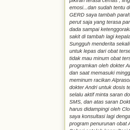
pikiran terasa cemas , lin
emosi...dan sudah tentu de
GERD saya tambah parah 
perut saja yang terasa pa
dada sampai ketenggorak
sakit di tambah lagi kepal
Sungguh menderita sekali 
untuk lepas dari obat ters
tidak mau minum obat ters
programkan oleh dokter An
dan saat memasuki mingg
meminum racikan Alprasol
dokter Andri untuk dosis t
selalu aktif minta saran d
SMS, dan atas saran Dokt
harus didampingi oleh Cl
saya konsultasi lagi den
program penurunan obat A