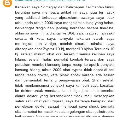
Kenalkan saya Someguy dari Balikpapan Kalimantan timur,
beruntng saya membaca artikel ini, saya juga termasuk
yang addicted terhadap alprazolam, awalnya saya tidak
tahu, pada tahun 2006 saya mengalami pusing yang hebat,
berkeringat dingin dan jantung berdebar secara tiba-tiba,
akhirnya saya minta diantar ke UGD salah satu rumah sakit
swasta di kota saya, ternyata tekanan darah saya
meningkat dan vertigo, setelah disuruh istirahat saya
diresepkan obat Zypraz 10 bj, mertigo10 bjdan Teravask 10
bj. setelah minum obat oral tersebut semua keluhan saya
hilang. setelah habis penyakit kembali terasa dan saya
putuskan membeli lansung tanpa resep ke apotik penyakit
lansung hilang, tahun 2009 obat zypraz tidak dapat di beli
tanpa resep dokter, kata pihak apotik karena ada aturan
dari pemerintah tentang pengawasan obat. 2hari setelah
tidak menkomsumsi penyakit saya kambuh saya kosultasi
ke dokter untuk mendapatkan ketiga jenis obat tersebut
diatas dokter yang bersangkutan tidak mau meresepkan
salah satu obat yaitu zypraz, saya bertanya kenapa?, dari
penjelasan dokter sangat membuat saya shock ternyata
obat tersebut termasuk kedalam golongan obat psikotropika
jadi selama 3 tahun saya telah meracuni diri saya dengan