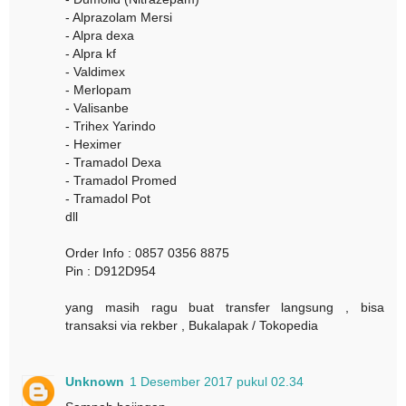
- Alprazolam Mersi
- Alpra dexa
- Alpra kf
- Valdimex
- Merlopam
- Valisanbe
- Trihex Yarindo
- Heximer
- Tramadol Dexa
- Tramadol Promed
- Tramadol Pot
dll
Order Info : 0857 0356 8875
Pin : D912D954
yang masih ragu buat transfer langsung , bisa
transaksi via rekber , Bukalapak / Tokopedia
Unknown
1 Desember 2017 pukul 02.34