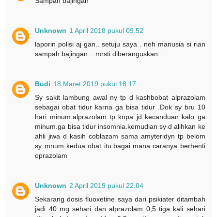
Sampah bajingan
Unknown
1 April 2018 pukul 09.52
laporin polisi aj gan.. setuju saya . neh manusia si rian
sampah bajingan. . mrsti diberanguskan. .
Budi
18 Maret 2019 pukul 18.17
Sy sakit lambung awal ny tp d kashbobat alprazolam
sebagai obat tidur karna ga bisa tidur .Dok sy bru 10
hari minum.alprazolam tp knpa jd kecanduan kalo ga
minum.ga bisa tidur insomnia.kemudian sy d alihkan ke
ahli jiwa d kasih coblazam sama amyteridyn tp belom
sy mnum kedua obat itu.bagai mana caranya berhenti
oprazolam
Unknown
2 April 2019 pukul 22.04
Sekarang dosis fluoxetine saya dari psikiater ditambah
jadi 40 mg sehari dan alprazolam 0,5 tiga kali sehari