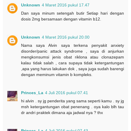
Unknown
4 Maret 2016 pukul 17.47
Dan saya minum setengah butir Setiap hari dengan
dosis 2mg bersamaan dengan vitamin b12.
Unknown
4 Maret 2016 pukul 20.00
Nama saya Alvin saya terkena penyakit anxiety
disorder/panic attack syndrome , saya di anjurkan
mengkonsumsi jenis obat riklona atau clonazepam
kalau tidak salah , cara supaya tidak ketergantungan
,apa yang harus lakukan dok , saya juga sudah barengi
dengan meminum vitamin b kompleks.
Princes_La
4 Juli 2016 pukul 07.41
hi alvin . sy jg penderita yang sama seperti kamu . sy jg
msh ketergantungan obat penenang . oya kalo blh tau
dr andri praktek dimana aja jadwal nya ? thx
Princes_La
4 Juli 2016 pukul 07.43