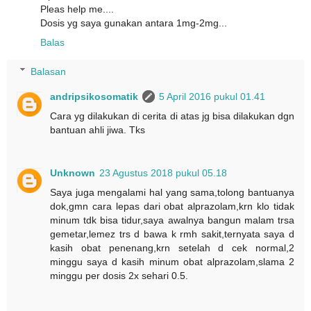
Pleas help me....
Dosis yg saya gunakan antara 1mg-2mg...
Balas
Balasan
andripsikosomatik
5 April 2016 pukul 01.41
Cara yg dilakukan di cerita di atas jg bisa dilakukan dgn
bantuan ahli jiwa. Tks
Unknown
23 Agustus 2018 pukul 05.18
Saya juga mengalami hal yang sama,tolong bantuanya
dok,gmn cara lepas dari obat alprazolam,krn klo tidak
minum tdk bisa tidur,saya awalnya bangun malam trsa
gemetar,lemez trs d bawa k rmh sakit,ternyata saya d
kasih obat penenang,krn setelah d cek normal,2
minggu saya d kasih minum obat alprazolam,slama 2
minggu per dosis 2x sehari 0.5.