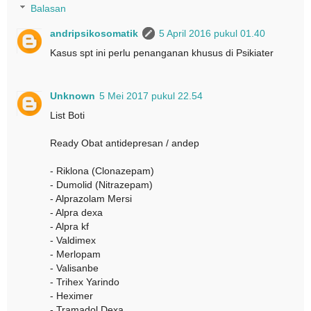
Balasan
andripsikosomatik
5 April 2016 pukul 01.40
Kasus spt ini perlu penanganan khusus di Psikiater
Unknown
5 Mei 2017 pukul 22.54
List Boti
Ready Obat antidepresan / andep
- Riklona (Clonazepam)
- Dumolid (Nitrazepam)
- Alprazolam Mersi
- Alpra dexa
- Alpra kf
- Valdimex
- Merlopam
- Valisanbe
- Trihex Yarindo
- Heximer
- Tramadol Dexa