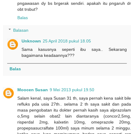
pngawasan dy bs brgerak sendiri. apakah itu pngaruh dr
obt trsbut?
Balas
Balasan
Unknown
25 April 2018 pukul 18.05
Sama kasusnya seperti ibu saya.. Sekarang
bagaimana keadaannya???
Balas
Moocen Susan
9 Mei 2013 pukul 19.50
Salam kenal, saya Susan 31 th, saya pernah kena sakit bile
refluks pda usia 27th.. selama 2 th saya sakit dan pada
masa pengobatan itu dokter pernah kasih saya alprazolam
o,5mg selain obat2 lain diantaranya (concor2,5mg,
risperdal 2mg, kalxetin 10mg, omeprazole 20mg,
propepsasucralfate 100ml) saya minum selama 2 minggu.
ketika saya lupa meminumnya badan saya seperti org