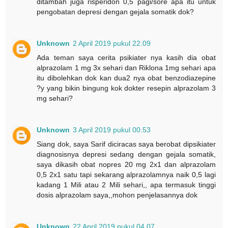
ditambah juga risperidon 0,5 pagi/sore apa itu untuk
pengobatan depresi dengan gejala somatik dok?
Unknown
2 April 2019 pukul 22.09
Ada teman saya cerita psikiater nya kasih dia obat
alprazolam 1 mg 3x sehari dan Riklona 1mg sehari apa
itu dibolehkan dok kan dua2 nya obat benzodiazepine
?y yang bikin bingung kok dokter resepin alprazolam 3
mg sehari?
Unknown
3 April 2019 pukul 00.53
Siang dok, saya Sarif diciracas saya berobat dipsikiater
diagnosisnya depresi sedang dengan gejala somatik,
saya dikasih obat nopres 20 mg 2x1 dan alprazolam
0,5 2x1 satu tapi sekarang alprazolamnya naik 0,5 lagi
kadang 1 Mili atau 2 Mili sehari,, apa termasuk tinggi
dosis alprazolam saya,,mohon penjelasannya dok
Unknown
22 April 2019 pukul 04.07