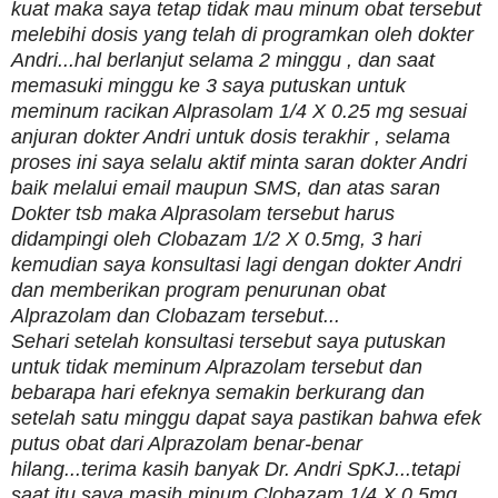
kuat maka saya tetap tidak mau minum obat tersebut
melebihi dosis yang telah di programkan oleh dokter
Andri...hal berlanjut selama 2 minggu , dan saat
memasuki minggu ke 3 saya putuskan untuk
meminum racikan Alprasolam 1/4 X 0.25 mg sesuai
anjuran dokter Andri untuk dosis terakhir , selama
proses ini saya selalu aktif minta saran dokter Andri
baik melalui email maupun SMS, dan atas saran
Dokter tsb maka Alprasolam tersebut harus
didampingi oleh Clobazam 1/2 X 0.5mg, 3 hari
kemudian saya konsultasi lagi dengan dokter Andri
dan memberikan program penurunan obat
Alprazolam dan Clobazam tersebut...
Sehari setelah konsultasi tersebut saya putuskan
untuk tidak meminum Alprazolam tersebut dan
bebarapa hari efeknya semakin berkurang dan
setelah satu minggu dapat saya pastikan bahwa efek
putus obat dari Alprazolam benar-benar
hilang...terima kasih banyak Dr. Andri SpKJ...tetapi
saat itu saya masih minum Clobazam 1/4 X 0.5mg,