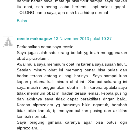
hancur badan saya, mata ga bisa tidur sampai saya makan
itu obat, sdh sering coba berhenti, tapi selalu gagal..
TOLONG bantu saya, apa msh bisa hidup normal
Balas
rossie mokoagow
13 November 2013 pukul 10.37
Perkenalkan nama saya rossie
Saya juga salah satu orang bodoh yg telah menggunakan
obat alprazolam..
Awal mula saya meminum obat ini karena saya susah tidur..
Setelah minum obat ini memang benar bisa pulas dan
badan terasa enteng di pagi harinya.. Saya sampai lupa
kapan pertama kali minum obat ini.. Sampai sekarang ini
saya masih menggunakan obat ini.. Ini karena apabila saya
tidak meminum obat ini badan terasa lemas, kepala pusing
dan akhirnya saya tidak dapat beraktifitas dngan baik..
Karena alprazolam yg harusnya bikin ngantuk, berubah
tidak bikin kantuk, tp menyembuhkan pusing dan aktifitas
kembali normal..
Saya bingung gimana caranya agar bisa putus dgn
alprazolam....