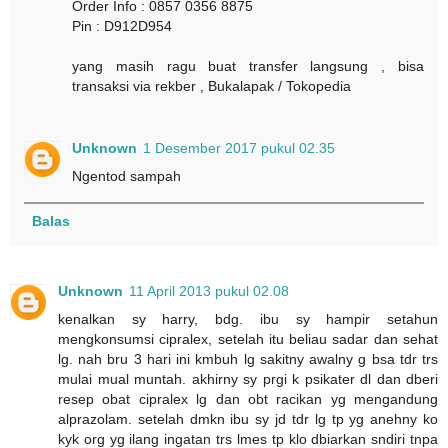
Order Info : 0857 0356 8875
Pin : D912D954
yang masih ragu buat transfer langsung , bisa
transaksi via rekber , Bukalapak / Tokopedia
Unknown
1 Desember 2017 pukul 02.35
Ngentod sampah
Balas
Unknown
11 April 2013 pukul 02.08
kenalkan sy harry, bdg. ibu sy hampir setahun
mengkonsumsi cipralex, setelah itu beliau sadar dan sehat
lg. nah bru 3 hari ini kmbuh lg sakitny awalny g bsa tdr trs
mulai mual muntah. akhirny sy prgi k psikater dl dan dberi
resep obat cipralex lg dan obt racikan yg mengandung
alprazolam. setelah dmkn ibu sy jd tdr lg tp yg anehny ko
kyk org yg ilang ingatan trs lmes tp klo dbiarkan sndiri tnpa