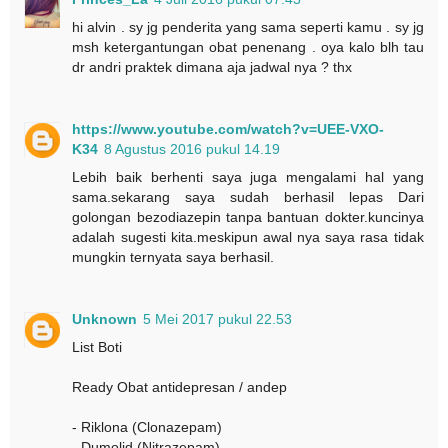
hi alvin . sy jg penderita yang sama seperti kamu . sy jg
msh ketergantungan obat penenang . oya kalo blh tau
dr andri praktek dimana aja jadwal nya ? thx
https://www.youtube.com/watch?v=UEE-VXO-
K34
8 Agustus 2016 pukul 14.19
Lebih baik berhenti saya juga mengalami hal yang
sama.sekarang saya sudah berhasil lepas Dari
golongan bezodiazepin tanpa bantuan dokter.kuncinya
adalah sugesti kita.meskipun awal nya saya rasa tidak
mungkin ternyata saya berhasil.
Unknown
5 Mei 2017 pukul 22.53
List Boti
Ready Obat antidepresan / andep
- Riklona (Clonazepam)
- Dumolid (Nitrazepam)