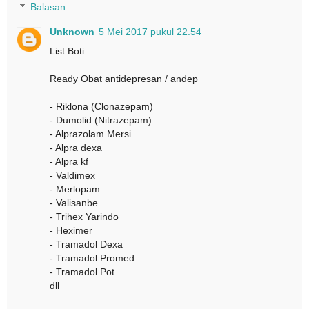
Balasan
Unknown
5 Mei 2017 pukul 22.54
List Boti
Ready Obat antidepresan / andep
- Riklona (Clonazepam)
- Dumolid (Nitrazepam)
- Alprazolam Mersi
- Alpra dexa
- Alpra kf
- Valdimex
- Merlopam
- Valisanbe
- Trihex Yarindo
- Heximer
- Tramadol Dexa
- Tramadol Promed
- Tramadol Pot
dll