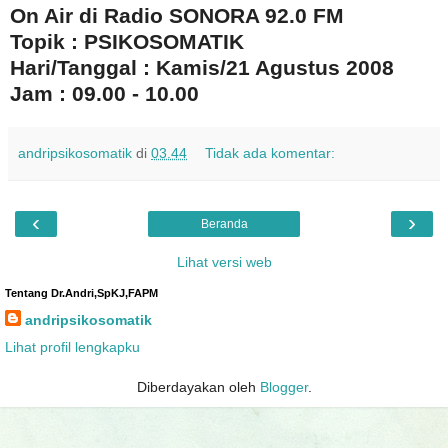
On Air di Radio SONORA 92.0 FM
Topik : PSIKOSOMATIK
Hari/Tanggal : Kamis/21 Agustus 2008
Jam : 09.00 - 10.00
andripsikosomatik
di
03.44
Tidak ada komentar:
‹
›
Beranda
Lihat versi web
Tentang Dr.Andri,SpKJ,FAPM
andripsikosomatik
Lihat profil lengkapku
Diberdayakan oleh
Blogger
.