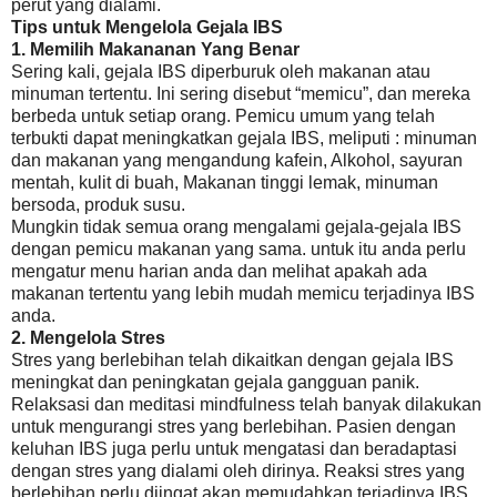
perut yang dialami.
Tips untuk Mengelola Gejala IBS
1. Memilih Makananan Yang Benar
Sering kali, gejala IBS diperburuk oleh makanan atau
minuman tertentu.
Ini sering disebut “memicu”, dan mereka
berbeda untuk setiap orang.
Pemicu umum yang telah
terbukti dapat meningkatkan gejala IBS, meliputi : minuman
dan makanan yang mengandung
kafein
,
Alkohol,
sayuran
mentah, kulit di buah,
Makanan tinggi lemak
,
minuman
bersoda
, produk susu.
Mungkin tidak semua orang mengalami gejala-gejala IBS
dengan pemicu makanan yang sama. untuk itu anda perlu
mengatur menu harian anda dan melihat apakah ada
makanan tertentu yang lebih mudah memicu terjadinya IBS
anda.
2. Mengelola Stres
Stres yang berlebihan telah dikaitkan dengan gejala IBS
meningkat dan peningkatan gejala gangguan panik.
Relaksasi dan meditasi mindfulness telah banyak dilakukan
untuk mengurangi stres yang berlebihan. Pasien dengan
keluhan IBS juga perlu untuk mengatasi dan beradaptasi
dengan stres yang dialami oleh dirinya. Reaksi stres yang
berlebihan perlu diingat akan memudahkan terjadinya IBS