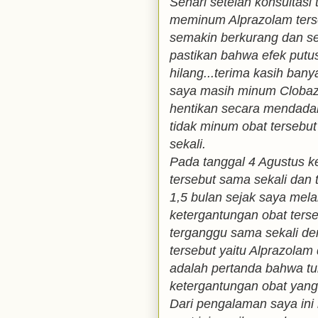
Sehari setelah konsultasi
meminum Alprazolam ters
semakin berkurang dan se
pastikan bahwa efek putu
hilang...terima kasih banya
saya masih minum Clobaz
hentikan secara mendadak
tidak minum obat tersebut
sekali.
Pada tanggal 4 Agustus k
tersebut sama sekali dan 
1,5 bulan sejak saya me
ketergantungan obat terseb
terganggu sama sekali d
tersebut yaitu Alprazola
adalah pertanda bahwa tu
ketergantungan obat yang 
Dari pengalaman saya in