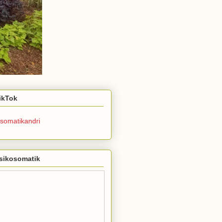
TikTok
somatikandri
sikosomatik