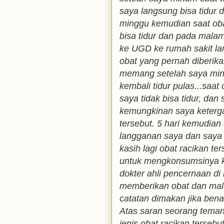
saya langsung bisa tidur 
minggu kemudian saat obat
bisa tidur dan pada malam
ke UGD ke rumah sakit la
obat yang pernah diberika
memang setelah saya minu
kembali tidur pulas...saat 
saya tidak bisa tidur, dan
kemungkinan saya keterg
tersebut. 5 hari kemudian
langganan saya dan saya c
kasih lagi obat racikan te
untuk mengkonsumsinya ka
dokter ahli pencernaan di 
memberikan obat dan mal
catatan dimakan jika bena
Atas saran seorang teman
jenis obat racikan tersebu