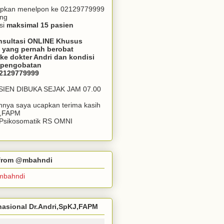
apkan menelpon ke 02129779999
ang
si
maksimal 15 pasien
nsultasi ONLINE Khusus
 yang pernah berobat
ke dokter Andri dan kondisi
m pengobatan
02129779999
ASIEN DIBUKA SEJAK JAM 07.00
annya saya ucapkan terima kasih
J,FAPM
k Psikosomatik RS OMNI
r from @mbahndi
mbahndi
ernasional Dr.Andri,SpKJ,FAPM