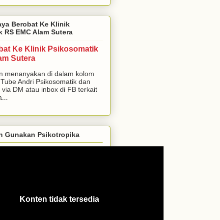
aya Berobat Ke Klinik
k RS EMC Alam Sutera
bat Ke Klinik Psikosomatik
am Sutera
n menanyakan di dalam kolom
Tube Andri Psikosomatik dan
 via DM atau inbox di FB terkait
...
h Gunakan Psikotropika