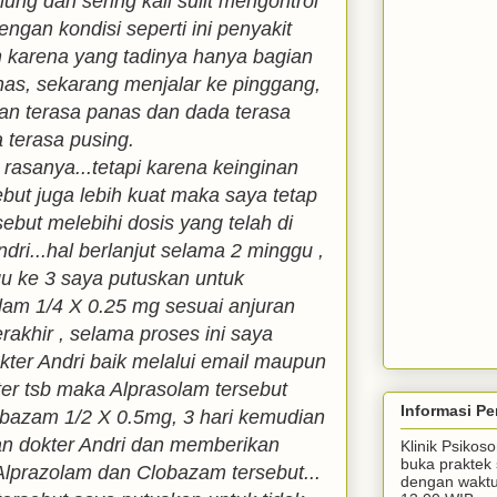
glung dan sering kali sulit mengontrol
ngan kondisi seperti ini penyakit
karena yang tadinya hanya bagian
nas, sekarang menjalar ke pinggang,
an terasa panas dan dada terasa
a terasa pusing.
rasanya...tetapi karena keinginan
ebut juga lebih kuat maka saya tetap
ebut melebihi dosis yang telah di
dri...hal berlanjut selama 2 minggu ,
u ke 3 saya putuskan untuk
am 1/4 X 0.25 mg sesuai anjuran
erakhir , selama proses ini saya
okter Andri baik melalui email maupun
er tsb maka Alprasolam tersebut
Informasi Pe
obazam 1/2 X 0.5mg, 3 hari kemudian
gan dokter Andri dan memberikan
Klinik Psiko
buka praktek 
lprazolam dan Clobazam tersebut...
dengan waktu 