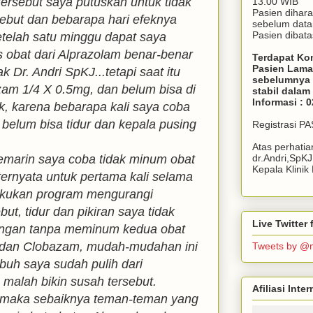
 tersebut saya putuskan untuk tidak
13.00 WIB
Pasien dihar
ebut dan bebarapa hari efeknya
sebelum dat
Pasien dibata
telah satu minggu dapat saya
s obat dari Alprazolam benar-benar
Terdapat Ko
Pasien Lama
k Dr. Andri SpKJ...tetapi saat itu
sebelumnya 
am 1/4 X 0.5mg, dan belum bisa di
stabil dala
Informasi : 
, karena bebarapa kali saya coba
 belum bisa tidur dan kepala pusing
Registrasi P
Atas perhati
emarin saya coba tidak minum obat
dr.Andri,SpK
Kepala Klini
ternyata untuk pertama kali selama
lakukan program mengurangi
ut, tidur dan pikiran saya tidak
Live Twitte
engan tanpa meminum kedua obat
m dan Clobazam, mudah-mudahan ini
Tweets by @
buh saya sudah pulih dari
malah bikin susah tersebut.
Afiliasi Int
i maka sebaiknya teman-teman yang