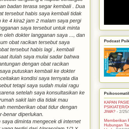
dan badan terasa segar kembali . Dua
 tersebut habis saya kembali tidak
 ke 4 kira2 jam 2 malam saya pergi
ngganan saya tersebut untuk minta
n oleh dokter langganan saya ..., dan
Podcast Psi
m obat racikan tersebut saya
obat tersebut habis lagi , kembali
 saat itulah saya mulai sadar bahwa
antungan dengan obat racikan
 saya putuskan kembali ke dokter
eitakan kondisi saya ternyata dia
rsebut tetapi saya sudah mulai ragu
rena setelah saya konsultasikan ke
Psikosomatik
rumah sakit lain dia tidak mau
KAPAN PASI
ah memberikan obat tidur dengan
PSIKIATER/
JIWA?
- 2/25
r-benar diperlukan.
Memberikan 
 saya diminta mengecek di internet
Hubungan Ta
t yang terdiri dari Alprasolam 1/2 X