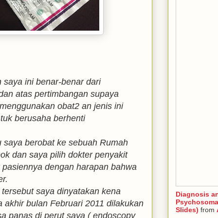
saya ini benar-benar dari
 dan atas pertimbangan supaya
menggunakan obat2 an jenis ini
tuk berusaha berhenti
u saya berobat ke sebuah Rumah
ok dan saya pilih dokter penyakit
k pasiennya dengan harapan bahwa
er.
r tersebut saya dinyatakan kena
Diagnosis a
Psychosomat
 akhir bulan Februari 2011 dilakukan
Slides)
from
a panas di perut saya ( endoscopy