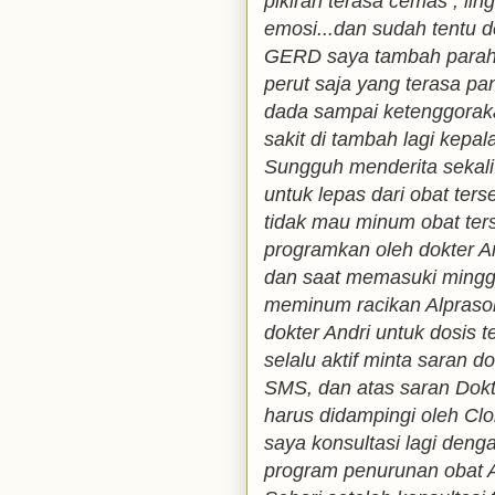
pikiran terasa cemas , lin
emosi...dan sudah tentu de
GERD saya tambah parah 
perut saja yang terasa pa
dada sampai ketenggorak
sakit di tambah lagi kepal
Sungguh menderita sekali 
untuk lepas dari obat ters
tidak mau minum obat ters
programkan oleh dokter An
dan saat memasuki mingg
meminum racikan Alprasol
dokter Andri untuk dosis t
selalu aktif minta saran d
SMS, dan atas saran Dokt
harus didampingi oleh Cl
saya konsultasi lagi den
program penurunan obat A