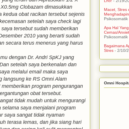
Lho!
- 2/19/2
/2 X0.5mg Clobazam dimasukkan
Macet, Stres
a kedua obat racikan tersebut sejenis
Menghadapin
Psikosomatik
i kecemasan setelah saya check lagi
Apa Hal Yang
n saya tersebut sudah memberikan
Cemas/Anxie
Desember 2010 yang berarti sudah
Psikosomatik
an secara terus menerus yang harus
Bagaimana Ag
Stres
- 2/10/
emu dengan Dr. Andri SpKJ yang
 Dan setelah saya berkenalan dan
 saya melalui email maka saya
ng langsung ke RS Omni Alam
Omni Hospit
pKJ memberikan program pengurangan
ergantungan obat tersebut.
sangat tidak mudah untuk mengurangi
na selama saya menjalani program
ur saya sangat tidak nyaman
buh terasa lemas, dan jika siang hari