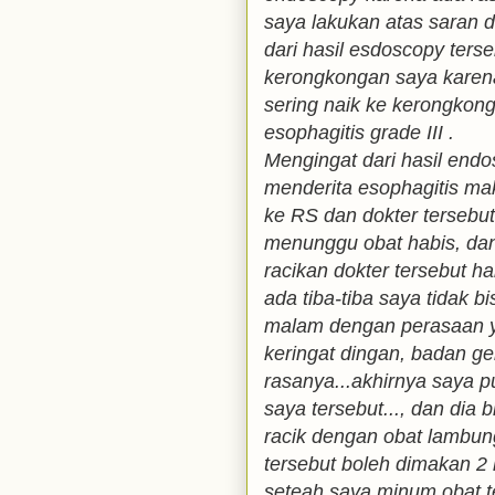
saya lakukan atas saran do
dari hasil esdoscopy terse
kerongkongan saya karen
sering naik ke kerongkon
esophagitis grade III .
Mengingat dari hasil end
menderita esophagitis ma
ke RS dan dokter tersebu
menunggu obat habis, dan
racikan dokter tersebut h
ada tiba-tiba saya tidak b
malam dengan perasaan ya
keringat dingan, badan g
rasanya...akhirnya saya 
saya tersebut..., dan dia b
racik dengan obat lambung
tersebut boleh dimakan 2
seteah saya minum obat t