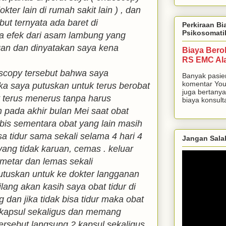
kter lain di rumah sakit lain ) , dan
but ternyata ada baret di
Perkiraan Bi
Psikosomati
a efek dari asam lambung yang
gan dan dinyatakan saya kena
Biaya Bero
RS EMC Al
oscopy tersebut bahwa saya
Banyak pasie
komentar You
ka saya putuskan untuk terus berobat
juga bertanya
t terus menerus tanpa harus
biaya konsulta
 pada akhir bulan Mei saat obat
abis sementara obat yang lain masih
isa tidur sama sekali selama 4 hari 4
Jangan Sala
ng tidak karuan, cemas . keluar
emetar dan lemas sekali
putuskan untuk ke dokter langganan
ilang akan kasih saya obat tidur di
 dan jika tidak bisa tidur maka obat
 kapsul sekaligus dan memang
ersebut langsung 2 kapsul sekaligus