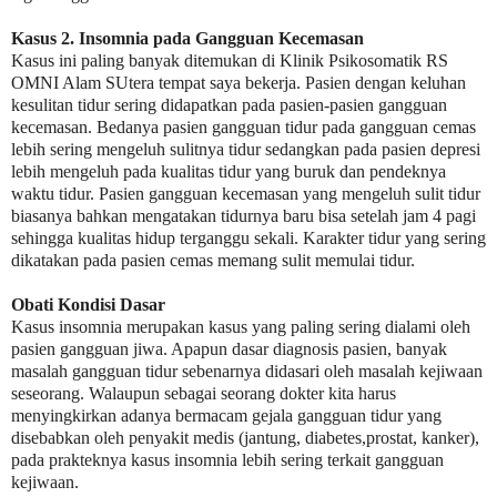
Kasus 2. Insomnia pada Gangguan Kecemasan
Kasus ini paling banyak ditemukan di Klinik Psikosomatik RS
OMNI Alam SUtera tempat saya bekerja. Pasien dengan keluhan
kesulitan tidur sering didapatkan pada pasien-pasien gangguan
kecemasan. Bedanya pasien gangguan tidur pada gangguan cemas
lebih sering mengeluh sulitnya tidur sedangkan pada pasien depresi
lebih mengeluh pada kualitas tidur yang buruk dan pendeknya
waktu tidur. Pasien gangguan kecemasan yang mengeluh sulit tidur
biasanya bahkan mengatakan tidurnya baru bisa setelah jam 4 pagi
sehingga kualitas hidup terganggu sekali. Karakter tidur yang sering
dikatakan pada pasien cemas memang sulit memulai tidur.
Obati Kondisi Dasar
Kasus insomnia merupakan kasus yang paling sering dialami oleh
pasien gangguan jiwa. Apapun dasar diagnosis pasien, banyak
masalah gangguan tidur sebenarnya didasari oleh masalah kejiwaan
seseorang. Walaupun sebagai seorang dokter kita harus
menyingkirkan adanya bermacam gejala gangguan tidur yang
disebabkan oleh penyakit medis (jantung, diabetes,prostat, kanker),
pada prakteknya kasus insomnia lebih sering terkait gangguan
kejiwaan.