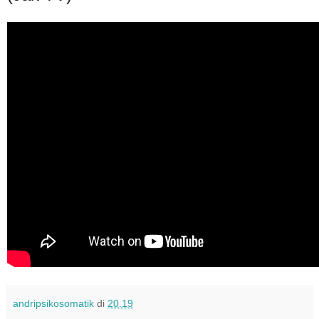
andripsikosomatik
di
20.19