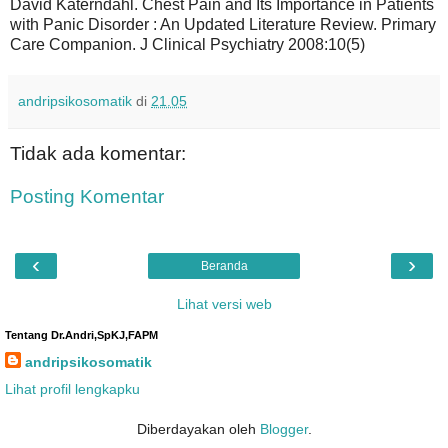
David Katerndahl. Chest Pain and Its Importance in Patients
with Panic Disorder : An Updated Literature Review. Primary
Care Companion. J Clinical Psychiatry 2008:10(5)
andripsikosomatik
di
21.05
Tidak ada komentar:
Posting Komentar
‹
›
Beranda
Lihat versi web
Tentang Dr.Andri,SpKJ,FAPM
andripsikosomatik
Lihat profil lengkapku
Diberdayakan oleh
Blogger
.