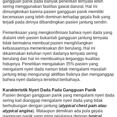
gangguan panik pada banyak penelitian ternyata lebih
sering menggunakan fasilitas gawat darurat. Hal ini
dimungkinkan karena pasien gangguan panik memiliki
kecemasan yang lebih dominan terhadap gejala fisik yang
terjadi pada dirinya dibandingkan pasien jantung sendiri.
Pemeriksaan yang mengkonfirmasi bahwa nyeri dada yang
dialami oleh pasien bukanlah gangguan jantung ternyata
tidak bermakna membuat pasien menghilangkan
kebiasaannya memeriksakan diri berulang. Hal ini
dikarenakan keluhan nyeri dadanya ternyata sering
berulang dan hal ini membuatnya terganggu kualitas
hidupnya. Penelitian mengatakan 35% pasien yang
mengalami nyeri dada namun tidak mengalami masalah
jantung tetap mengurangi aktifitas fisiknya dan menganggap
bahwa nyeri dadanya tersebut berbahaya.
Karakteristik Nyeri Dada Pada Gangguan Panik
Pasien dengan gangguan panik yang mengalami nyeri dada
sering kali dianggap mengalami nyeri dada yang tidak
berhubungan dengan jantung (
atypical chest pain atau
atypical angina
). Walaupun demikian ada pula gejala
gangguan panik yang mirip gejalanya dengan
typical