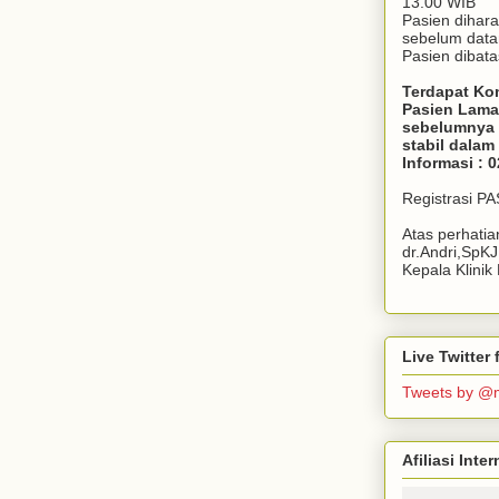
13.00 WIB
Pasien dihar
sebelum dat
Pasien dibata
Terdapat Ko
Pasien Lama
sebelumnya 
stabil dala
Informasi : 
Registrasi P
Atas perhati
dr.Andri,SpK
Kepala Klini
Live Twitte
Tweets by @
Afiliasi Int