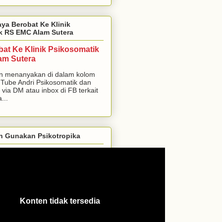
aya Berobat Ke Klinik
k RS EMC Alam Sutera
bat Ke Klinik Psikosomatik
am Sutera
n menanyakan di dalam kolom
Tube Andri Psikosomatik dan
 via DM atau inbox di FB terkait
...
h Gunakan Psikotropika