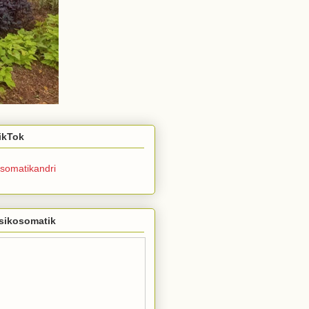
TikTok
somatikandri
sikosomatik