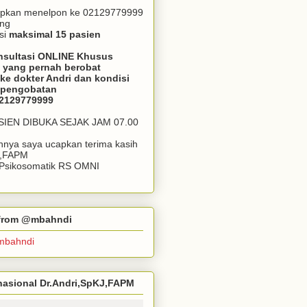
apkan menelpon ke 02129779999
ang
si
maksimal 15 pasien
nsultasi ONLINE Khusus
 yang pernah berobat
ke dokter Andri dan kondisi
m pengobatan
02129779999
ASIEN DIBUKA SEJAK JAM 07.00
annya saya ucapkan terima kasih
J,FAPM
k Psikosomatik RS OMNI
r from @mbahndi
mbahndi
ernasional Dr.Andri,SpKJ,FAPM