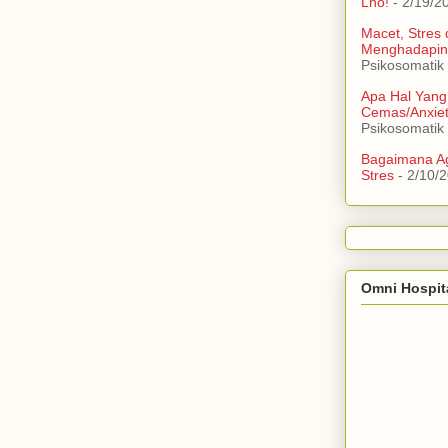
Lho!
- 2/19/2
Macet, Stres
Menghadapin
Psikosomatik
Apa Hal Yang
Cemas/Anxie
Psikosomatik
Bagaimana Ag
Stres
- 2/10/
Omni Hospit