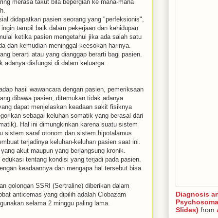
sering merasa takut bila bepergian ke mana-mana
h.
ial didapatkan pasien seorang yang "perfeksionis",
 ingin tampil baik dalam pekerjaan dan kehidupan
imulai ketika pasien mengetahui jika ada salah satu
da dan kemudian meninggal keesokan harinya.
ng berarti atau yang dianggap berarti bagi pasien.
k adanya disfungsi di dalam keluarga.
adap hasil wawancara dengan pasien, pemeriksaan
yang dibawa pasien, ditemukan tidak adanya
yang dapat menjelaskan keadaan sakit fisiknya
egorikan sebagai keluhan somatik yang berasal dari
omatik). Hal ini dimungkinkan karena suatu sistem
cu sistem saraf otonom dan sistem hipotalamus
embuat terjadinya keluhan-keluhan pasien saat ini.
es yang akut maupun yang berlangsung kronik.
edukasi tentang kondisi yang terjadi pada pasien.
dengan keadaannya dan mengapa hal tersebut bisa
n golongan SSRI (Sertraline) diberikan dalam
Diagnosis a
obat anticemas yang dipilih adalah Clobazam
Psychosomat
igunakan selama 2 minggu paling lama.
Slides)
from