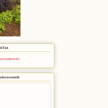
TikTok
somatikandri
sikosomatik