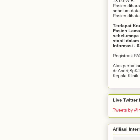
13.00 WIB
Pasien dihar
sebelum dat
Pasien dibata
Terdapat Ko
Pasien Lama
sebelumnya 
stabil dala
Informasi : 
Registrasi P
Atas perhati
dr.Andri,SpK
Kepala Klini
Live Twitte
Tweets by @
Afiliasi Int