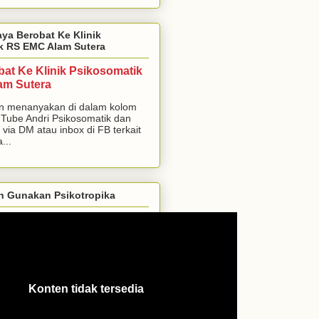
aya Berobat Ke Klinik
k RS EMC Alam Sutera
bat Ke Klinik Psikosomatik
am Sutera
n menanyakan di dalam kolom
Tube Andri Psikosomatik dan
 via DM atau inbox di FB terkait
...
h Gunakan Psikotropika