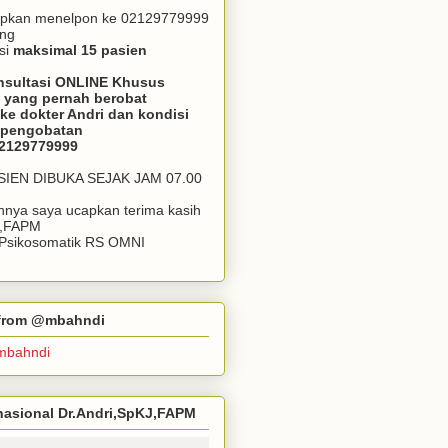
apkan menelpon ke 02129779999
ang
si
maksimal 15 pasien
nsultasi ONLINE Khusus
 yang pernah berobat
ke dokter Andri dan kondisi
m pengobatan
02129779999
ASIEN DIBUKA SEJAK JAM 07.00
annya saya ucapkan terima kasih
J,FAPM
k Psikosomatik RS OMNI
r from @mbahndi
mbahndi
ernasional Dr.Andri,SpKJ,FAPM