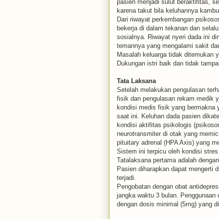
pasien menjadi sulut beraktifitas, 
karena takut bila keluhannya kambu
Dari riwayat perkembangan psikosos
bekerja di dalam tekanan dan selalu
sosialnya. Riwayat nyeri dada ini d
temannya yang mengalami sakit da
Masalah keluarga tidak ditemukan ya
Dukungan istri baik dan tidak tampa
Tata Laksana
Setelah melakukan pengulasan terh
fisik dan pengulasan rekam medik 
kondisi medis fisik yang bermakna 
saat ini. Keluhan dada pasien dikat
kondisi aktifitas psikologis (psikos
neurotransmiter di otak yang memi
pituitary adrenal (HPA Axis) yang m
Sistem ini terpicu oleh kondisi str
Tatalaksana pertama adalah dengan 
Pasien diharapkan dapat mengerti 
terjadi.
Pengobatan dengan obat antidepresa
jangka waktu 3 bulan. Penggunaan 
dengan dosis minimal (5mg) yang d