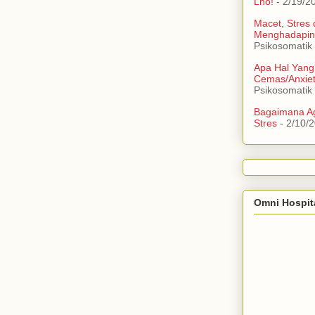
Lho!
- 2/19/2
Macet, Stres
Menghadapin
Psikosomatik
Apa Hal Yang
Cemas/Anxie
Psikosomatik
Bagaimana Ag
Stres
- 2/10/
Omni Hospit