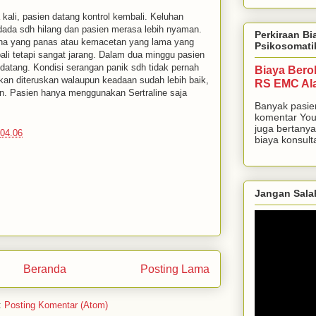
kali, pasien datang kontrol kembali. Keluhan
 dada sdh hilang dan pasien merasa lebih nyaman.
Perkiraan Bi
ana yang panas atau kemacetan yang lama yang
Psikosomati
li tetapi sangat jarang. Dalam dua minggu pasien
 datang. Kondisi serangan panik sdh tidak pernah
Biaya Bero
akan diteruskan walaupun keadaan sudah lebih baik,
RS EMC Al
an. Pasien hanya menggunakan Sertraline saja
.
Banyak pasie
komentar You
juga bertanya
04.06
biaya konsulta
Jangan Sala
Beranda
Posting Lama
:
Posting Komentar (Atom)