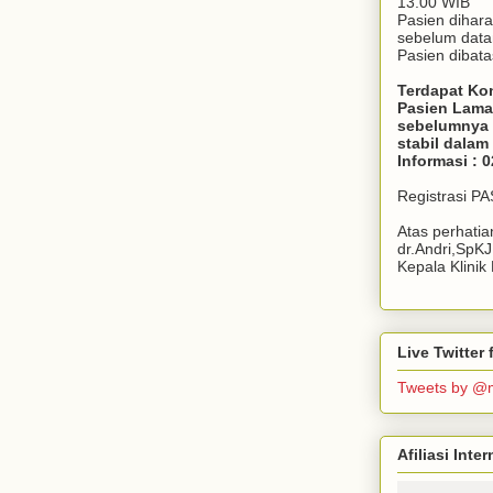
13.00 WIB
Pasien dihar
sebelum dat
Pasien dibata
Terdapat Ko
Pasien Lama
sebelumnya 
stabil dala
Informasi : 
Registrasi P
Atas perhati
dr.Andri,SpK
Kepala Klini
Live Twitte
Tweets by @
Afiliasi Int