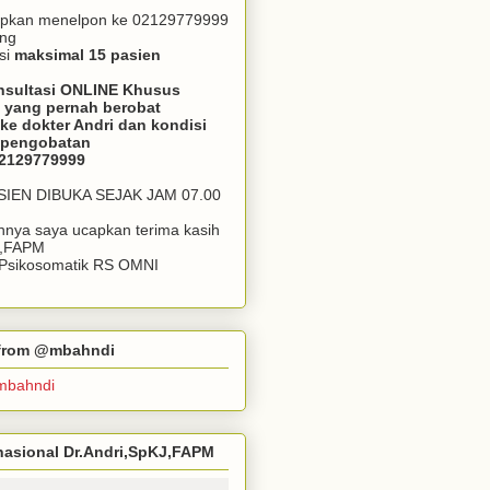
apkan menelpon ke 02129779999
ang
si
maksimal 15 pasien
nsultasi ONLINE Khusus
 yang pernah berobat
ke dokter Andri dan kondisi
m pengobatan
02129779999
ASIEN DIBUKA SEJAK JAM 07.00
annya saya ucapkan terima kasih
J,FAPM
k Psikosomatik RS OMNI
r from @mbahndi
mbahndi
ernasional Dr.Andri,SpKJ,FAPM