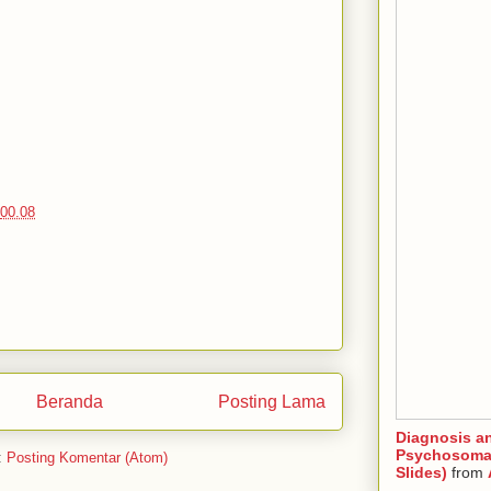
00.08
Beranda
Posting Lama
Diagnosis a
Psychosomat
:
Posting Komentar (Atom)
Slides)
from