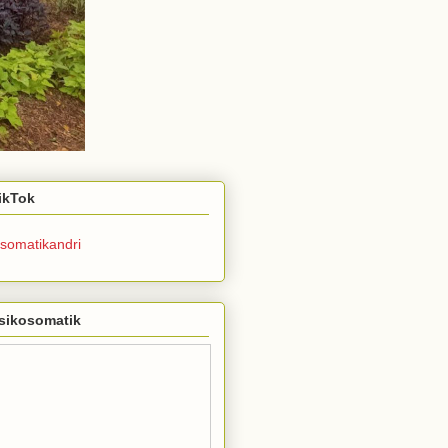
TikTok
somatikandri
sikosomatik