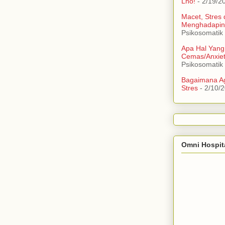
Lho!
- 2/19/2
Macet, Stres
Menghadapin
Psikosomatik
Apa Hal Yang
Cemas/Anxie
Psikosomatik
Bagaimana Ag
Stres
- 2/10/
Omni Hospit