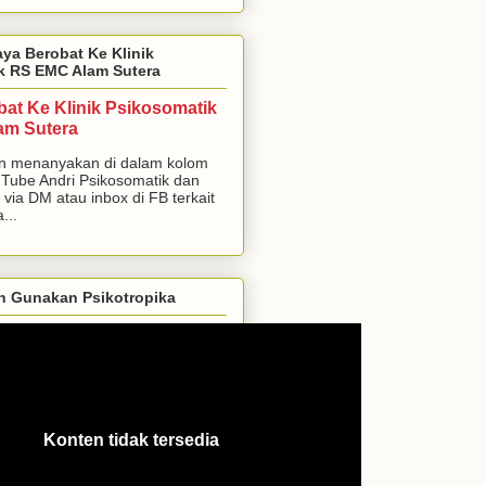
aya Berobat Ke Klinik
k RS EMC Alam Sutera
bat Ke Klinik Psikosomatik
am Sutera
n menanyakan di dalam kolom
Tube Andri Psikosomatik dan
 via DM atau inbox di FB terkait
...
h Gunakan Psikotropika