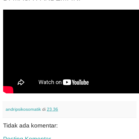
andripsikosomatik
di
23.36
Tidak ada komentar:
Posting Komentar