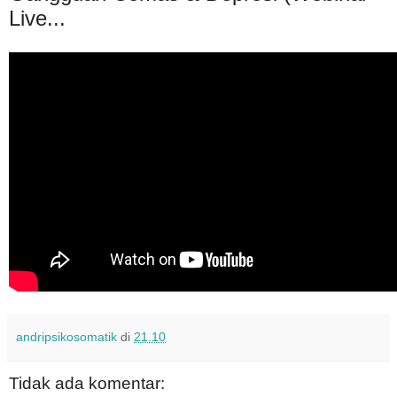
Live...
andripsikosomatik
di
21.10
Tidak ada komentar: