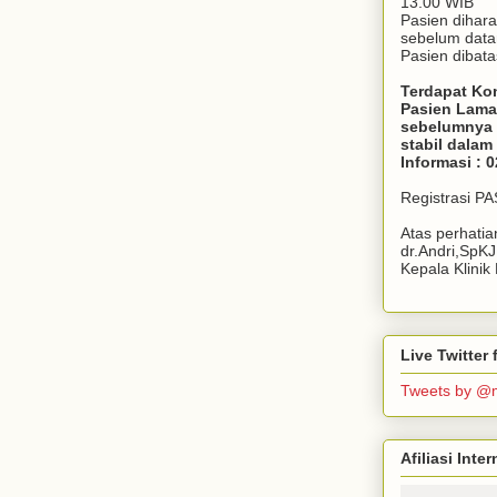
13.00 WIB
Pasien dihar
sebelum dat
Pasien dibata
Terdapat Ko
Pasien Lama
sebelumnya 
stabil dala
Informasi : 
Registrasi P
Atas perhati
dr.Andri,SpK
Kepala Klini
Live Twitte
Tweets by @
Afiliasi Int