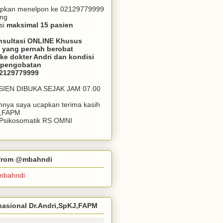
apkan menelpon ke 02129779999
ang
si
maksimal 15 pasien
nsultasi ONLINE Khusus
 yang pernah berobat
ke dokter Andri dan kondisi
m pengobatan
02129779999
ASIEN DIBUKA SEJAK JAM 07.00
annya saya ucapkan terima kasih
J,FAPM
k Psikosomatik RS OMNI
r from @mbahndi
mbahndi
ernasional Dr.Andri,SpKJ,FAPM