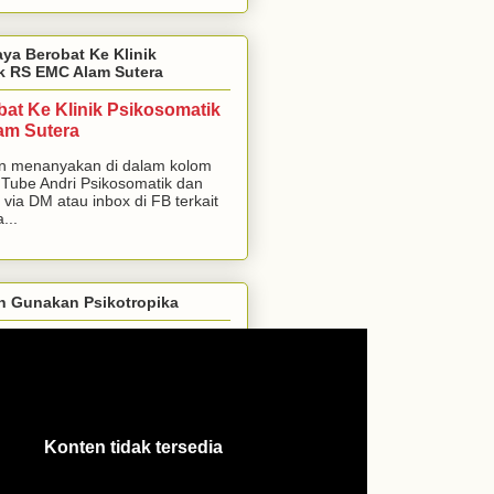
aya Berobat Ke Klinik
k RS EMC Alam Sutera
bat Ke Klinik Psikosomatik
am Sutera
n menanyakan di dalam kolom
Tube Andri Psikosomatik dan
 via DM atau inbox di FB terkait
...
h Gunakan Psikotropika