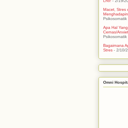
Lho!
- 2/19/2
Macet, Stres
Menghadapin
Psikosomatik
Apa Hal Yang
Cemas/Anxie
Psikosomatik
Bagaimana Ag
Stres
- 2/10/
Omni Hospit