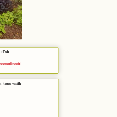
TikTok
somatikandri
sikosomatik