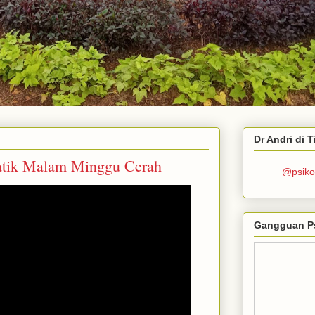
Dr Andri di 
atik Malam Minggu Cerah
@psiko
Gangguan P