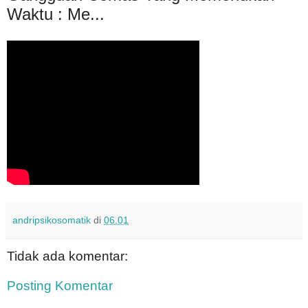
Waktu : Me...
andripsikosomatik
di
06.01
Tidak ada komentar:
Posting Komentar