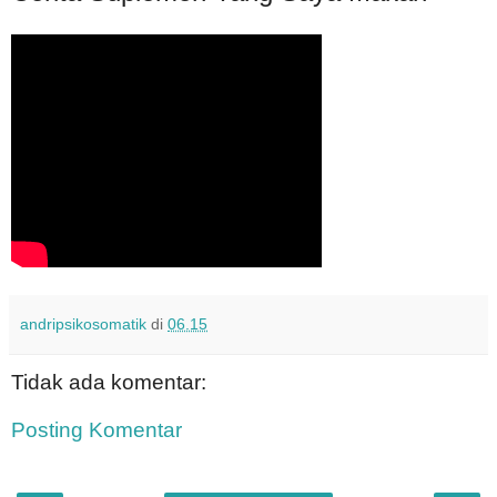
andripsikosomatik
di
06.15
Tidak ada komentar:
Posting Komentar