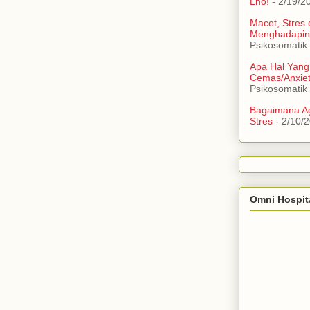
Lho!
- 2/19/2
Macet, Stres
Menghadapin
Psikosomatik
Apa Hal Yang
Cemas/Anxie
Psikosomatik
Bagaimana Ag
Stres
- 2/10/
Omni Hospit