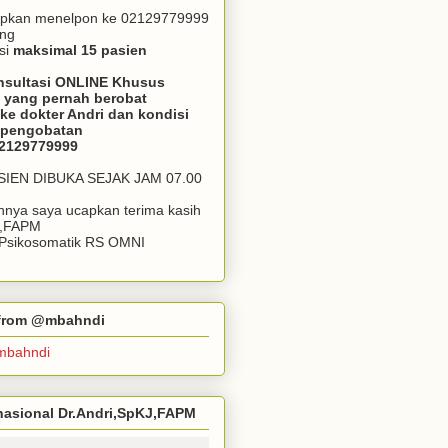
apkan menelpon ke 02129779999
ang
si
maksimal 15 pasien
nsultasi ONLINE Khusus
 yang pernah berobat
ke dokter Andri dan kondisi
m pengobatan
02129779999
ASIEN DIBUKA SEJAK JAM 07.00
annya saya ucapkan terima kasih
J,FAPM
k Psikosomatik RS OMNI
r from @mbahndi
mbahndi
ernasional Dr.Andri,SpKJ,FAPM