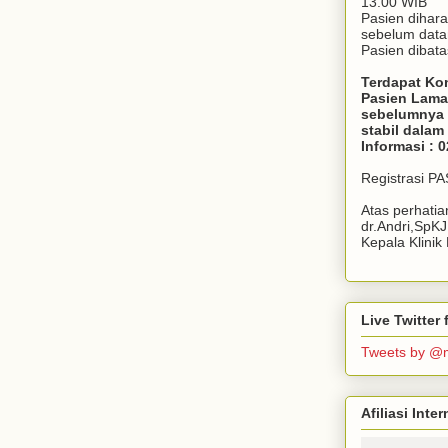
13.00 WIB
Pasien dihar
sebelum dat
Pasien dibata
Terdapat Ko
Pasien Lama
sebelumnya 
stabil dala
Informasi : 
Registrasi P
Atas perhati
dr.Andri,SpK
Kepala Klini
Live Twitte
Tweets by @
Afiliasi Int