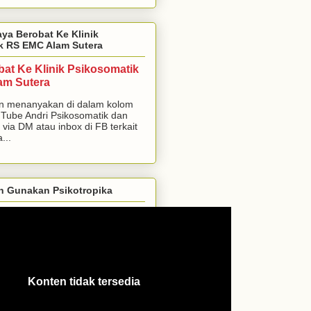
aya Berobat Ke Klinik
k RS EMC Alam Sutera
bat Ke Klinik Psikosomatik
am Sutera
n menanyakan di dalam kolom
Tube Andri Psikosomatik dan
 via DM atau inbox di FB terkait
...
h Gunakan Psikotropika