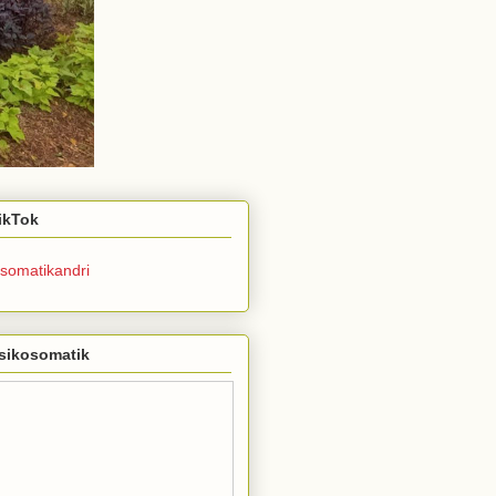
TikTok
somatikandri
sikosomatik