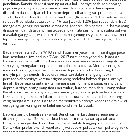
penelitian. Kondisi depresi meningkat dua kali lipatnya pada pasien yang
juga mengalami gangguan medis kronis dan juga lansia. Perempuan
dikatakan dua kali lipat lebih rentan depresi dibandingkan pria. Indonesia
sendiri berdasarkan Riset Kesehatan Dasar (Riskesdas) 2013 dikatakan ada
sekiat 6% penduduk atau sekitar 16 juta jiwa (dari 236 juta responden riset)
mengalami gangguan mental emosional (depresi dan cemas). Ini hanya yang
dilaporkan dari data yang masuk sedangkan kita sering mengetahui bahwa
masalah gangguan jiwa seperti fenomena gunung es yang keliatannya kecil
tapi sebenarnya menyimpan potensi yang besar di dalamnya yang tidak
terlihat.
Badan Kesehatan Dunia WHO sendiri pun menyadari hal ini sehingga pada
hari kesehatan jiwa sedunia 7 April 2017 nanti tema yang dipilih adalah
Depression : Let's Talk. Ini dikarenakan karena masih banyak orang di luar
sana yang mengalami depresi tetapi tidak mau bicara. Mereka sering kali
malu untuk mengungkapkan perasaan depresi mereka dan sering kali
menyimpannya sendiri. Beberapa kesulitan dalam mengungkapkan
perasaan depresinya karena stigma yang melekat bahwa depresi artinya
lemah. Beberapa di antara kita memang sering menganggap orang yang
depresi artinya orang yang tidak bersyukur, kurang iman dan kurang sabar.
Padahal depresi adalah gangguan medis yang bisa terjadi pada siapa saja
karena bebagai macam faktor pencetus terutama masalah di otak orang
yang mengalami. Penelitian telah membuktikan adanya kadar zat kimiawi di
otak yang berkurang serta kelainan kondisi terkait otak.
Depresi perlu dikenali sejak awal. Bunuh diri terkait depresi juga perlu
dikenali gejalanya. Sering kali kita khawatir menanyakan apakah ada
keinginan mengakhiri hidup karena takut malah dianggap memicu depresi.
Dokter dan profesional di kesehatan jiwa seperti psikiater dan psikolog perlu
menanyakan semua pasien depresi tentang adanya ide bunuh diri pada