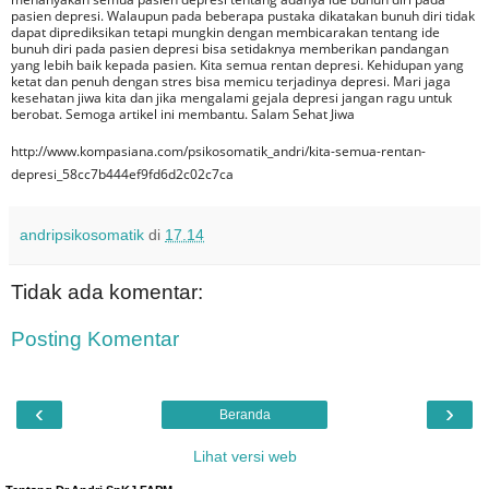
pasien depresi. Walaupun pada beberapa pustaka dikatakan bunuh diri tidak
dapat diprediksikan tetapi mungkin dengan membicarakan tentang ide
bunuh diri pada pasien depresi bisa setidaknya memberikan pandangan
yang lebih baik kepada pasien. Kita semua rentan depresi. Kehidupan yang
ketat dan penuh dengan stres bisa memicu terjadinya depresi. Mari jaga
kesehatan jiwa kita dan jika mengalami gejala depresi jangan ragu untuk
berobat. Semoga artikel ini membantu. Salam Sehat Jiwa
http://www.kompasiana.com/psikosomatik_andri/kita-semua-rentan-
depresi_58cc7b444ef9fd6d2c02c7ca
andripsikosomatik
di
17.14
Tidak ada komentar:
Posting Komentar
‹
›
Beranda
Lihat versi web