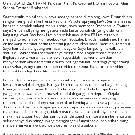
Oleh : dr.Andri,SpKJ,FAPM (Psikiater Klinik Psikosomatik Omni Hospital Alam
Sutera. Twitter : @mbahndi)
Saat menuliskan tulisan ini saya sedang berada di Malang, Jawa Timur dalam
rangka menghadiri Konfrensi Nasional Psikoterapi yang ke-VI. Semalam saat
baru saja hendak pulang menuju hotel, saya membaca "mention" di Twitter
saya @mbahndi yang mengatakan ada kasus bunuh diri yang disiarkan
langsung lewat Facebook Live oleh pelakunya. Video FB Live tersebut
menjadi tontonan baik di Facebook dan Youtube. Link dari salah satu harian
online yang memuat berita tersebut juga ditautkan pada "mention" tersebut.
Saya kemudian langsung berinisiatif segera. Saya langsung menuliskan
status di Twitter dan Facebook saya menghimbau agar teman-teman di
lingkaran pertemanan dan follower saya tidak ikut menonton dan
menyebarkan video tersebut disertai peringatan hati-hati bagi yang sedang
tidak sehat jiwanya untuk menonton video tersebut. Kabar terakhir video
tersebut tidak lagi bisa ditonton di Facebook.
Pemberitaan mengatakan pelaku bunuh diri ini sedang mengalami
kesusahan sejak ditinggal istrinya. Dia meniatkan video ini sebagai kenang-
kenangan untuk istrinya. Bunuh diri bisa terjadi pada beberapa kasus
gangguan kejiwaan terutama sekali adalah gangguan depresi. Gejala
depresi yang utama adalah mood atau suasana perasaan hati yang
menurun dan tidak adanya harapan akan kehidupan atau rasa putus asa.
Kondisi ini ditambah dengan gejala lain seperti susah konsentrasi, perasaan
malas dan tidak bertenaga, tidak nafsu makan atau sebaliknya berlebihan
makan, gangguan tidur dan sering ada ide bunuh diri. Gejala ini berlangsung
sekurangnya dua minggu yang mengganggu fungsi sosial dan pribadi yang
mengalaminya maka diagnosis depresi bisa ditegakkan.
Angka kejadian depresi secara global berkisar antara 10-20% dari berbagai