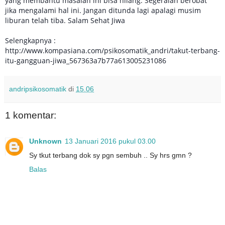
yang membantu masalah ini bisa hilang. Segeralah berobat
jika mengalami hal ini. Jangan ditunda lagi apalagi musim
liburan telah tiba. Salam Sehat Jiwa
Selengkapnya :
http://www.kompasiana.com/psikosomatik_andri/takut-terbang-
itu-gangguan-jiwa_567363a7b77a613005231086
andripsikosomatik
di
15.06
1 komentar:
Unknown
13 Januari 2016 pukul 03.00
Sy tkut terbang dok sy pgn sembuh .. Sy hrs gmn ?
Balas