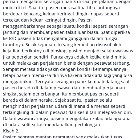
pernah mengalami serangan panik di saat perjalanan dengan
mobil di tol. Saat itu pasien merasa tiba-tiba jantungnya
berdebar kencang, keluar keringat dingin, napas seperti
tercekat dan keluar keringat dingin. Pasien
menggambarkannya sebagai suatu kondisi seperti serangan
jantung dan membuat pasien takut luar biasa. Saat diperiksa
ke IGD pasien tidak mengalami gangguan dalam fungsi
tubuhnya. Sejak kejadian itu yang kemudian disusul oleh
kejadian berikutnya di bioskop, pasien menjadi selalu was-was
jika bepergian sendiri. Puncaknya adalah ketika dia diminta
untuk melakukan perjalanan bisnis dengan pesawat terbang.
Sempat merasa tidak yakin dengan kondisi kemampuannya
tetapi pasien memaksa dirinya karena tidak ada lagi yang bisa
menggantikan. Ternyata serangan panik kembali datang saat
pasien berada di dalam pesawat dan membuat perjalanan
singkat sejam penerbangan itu membuat pasien seperti
berada di dalam neraka. Sejak saat itu, pasien selalu
menghindari perjalanan udara di mana dia merasa seperti
terkungkung di dalam pesawat dan kesulitan melepaskan diri.
Dalam wawancaranya, pasien mengatakan kalau ada apa-apa
di udara sulit sekali mendapatkan pertolongan.
Kisah 2.
Pasien seorang mantan pramugari yang melakukan tugas