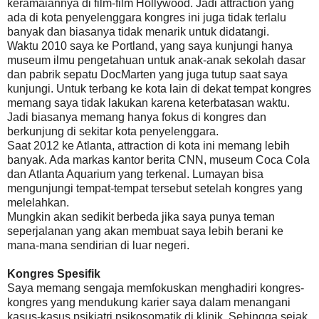
keramaiannya di film-film Hollywood. Jadi attraction yang
ada di kota penyelenggara kongres ini juga tidak terlalu
banyak dan biasanya tidak menarik untuk didatangi.
Waktu 2010 saya ke Portland, yang saya kunjungi hanya
museum ilmu pengetahuan untuk anak-anak sekolah dasar
dan pabrik sepatu DocMarten yang juga tutup saat saya
kunjungi. Untuk terbang ke kota lain di dekat tempat kongres
memang saya tidak lakukan karena keterbatasan waktu.
Jadi biasanya memang hanya fokus di kongres dan
berkunjung di sekitar kota penyelenggara.
Saat 2012 ke Atlanta, attraction di kota ini memang lebih
banyak. Ada markas kantor berita CNN, museum Coca Cola
dan Atlanta Aquarium yang terkenal. Lumayan bisa
mengunjungi tempat-tempat tersebut setelah kongres yang
melelahkan.
Mungkin akan sedikit berbeda jika saya punya teman
seperjalanan yang akan membuat saya lebih berani ke
mana-mana sendirian di luar negeri.
Kongres Spesifik
Saya memang sengaja memfokuskan menghadiri kongres-
kongres yang mendukung karier saya dalam menangani
kasus-kasus psikiatri psikosomatik di klinik. Sehingga sejak