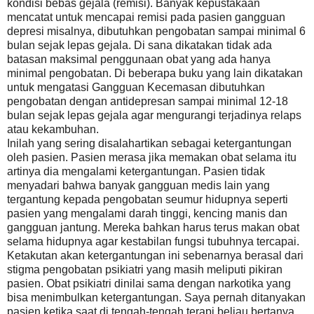
kondisi bebas gejala (remisi). Banyak kepustakaan
mencatat untuk mencapai remisi pada pasien gangguan
depresi misalnya, dibutuhkan pengobatan sampai minimal 6
bulan sejak lepas gejala. Di sana dikatakan tidak ada
batasan maksimal penggunaan obat yang ada hanya
minimal pengobatan. Di beberapa buku yang lain dikatakan
untuk mengatasi Gangguan Kecemasan dibutuhkan
pengobatan dengan antidepresan sampai minimal 12-18
bulan sejak lepas gejala agar mengurangi terjadinya relaps
atau kekambuhan.
Inilah yang sering disalahartikan sebagai ketergantungan
oleh pasien. Pasien merasa jika memakan obat selama itu
artinya dia mengalami ketergantungan. Pasien tidak
menyadari bahwa banyak gangguan medis lain yang
tergantung kepada pengobatan seumur hidupnya seperti
pasien yang mengalami darah tinggi, kencing manis dan
gangguan jantung. Mereka bahkan harus terus makan obat
selama hidupnya agar kestabilan fungsi tubuhnya tercapai.
Ketakutan akan ketergantungan ini sebenarnya berasal dari
stigma pengobatan psikiatri yang masih meliputi pikiran
pasien. Obat psikiatri dinilai sama dengan narkotika yang
bisa menimbulkan ketergantungan. Saya pernah ditanyakan
pasien ketika saat di tengah-tengah terapi beliau bertanya